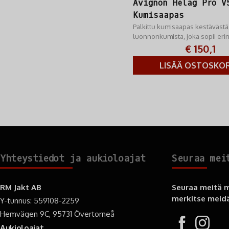
Avignon Helag Pro V
Kumisaapas
Palkittu kumisaapas kestäväst
luonnonkumista, joka sopii eri
metsästykseen ja ulkoiluun.
€ 150,1
LISÄÄ OSTOSKOR
Yhteystiedot ja aukioloajat
Seuraa mei
RM Jakt AB
Seuraa meitä m
merkitse meidä
Y-tunnus: 559108-2259
Hemvägen 9C, 95731 Övertorneå
Aukioloajat