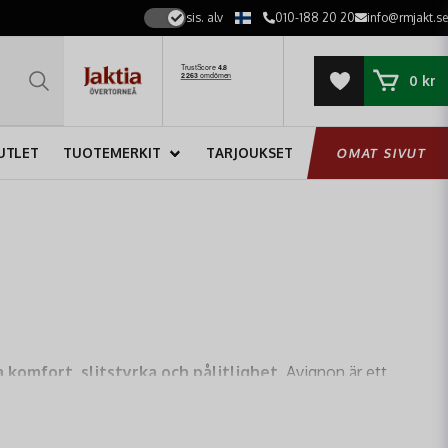
sis. alv
010-188 20 20
info@rmjakt.se
0 kr
UTLET
TUOTEMERKIT
TARJOUKSET
OMAT SIVUT
 komfort, slitstyrka och pålitlighet
. Avignon är ett
förhållanden.