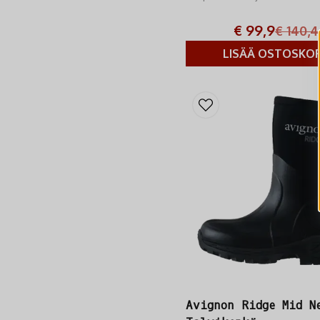
takaa erinomaisen lämmön ja 
€ 99,9
€ 140,4
LISÄÄ OSTOSKOR
Avignon Ridge Mid N