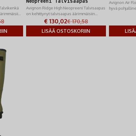
Neopreeni Talvisaapas
Avignon Air Flo
Talvikenkä
Avignon Ridge High Neopreeni Talvisaapas
hyvä pohjallinen
äärimmäisiin
on kehittynyt talvisaapas äärimmäisiin
suositellaan vae
talviolosuhteisiin.
€ 130,02
metsästäjille.
58
€ 170,58
IIN
LISÄÄ OSTOSKORIIN
LIS