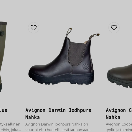
lus
Avignon Darwin Jodhpurs
Avignon C
Nahka
Nahka
styksellinen
Avignon Darwin Jodhpurs Nahka on
Avignon Coobe
eihin, joka
suunniteltu huolellisesti tarjoamaan
tyylin ja toimi