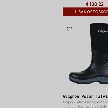
on kehitetty ylivoimaiseen mu
€ 180,22
kestävyyteen.
LISÄÄ OSTOSKOR
Avignon Polar Talvi
Avignon Polar -saapas, jossa o
neopreenivuori ja Hercules®-k