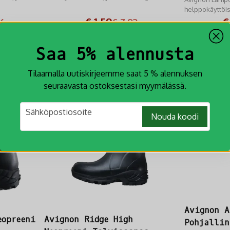
vakauden.
Powerbank.
helppokäyttöis
3 AA-paristolla
€ 1,59
€
6
€ 7,93
IIN
LISÄÄ OSTOSKORIIN
LIS
Saa 5% alennusta
-30%
Tilaamalla uutiskirjeemme saat 5 % alennuksen
-24%
seuraavasta ostoksestasi myymälässä.
email
Sähköpostiosoite
Nouda koodi
Avignon A
eopreeni
Avignon Ridge High
Pohjallin