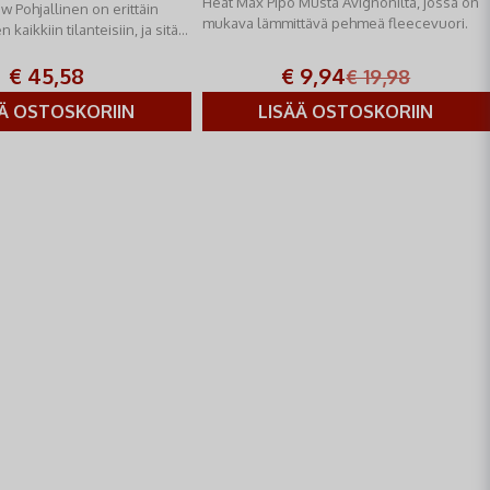
Heat Max Pipo Musta Avignonilta, jossa on
w Pohjallinen on erittäin
mukava lämmittävä pehmeä fleecevuori.
 kaikkiin tilanteisiin, ja sitä
lluksille tai aktiivisille
€ 45,58
€ 9,94
€ 19,98
ÄÄ OSTOSKORIIN
LISÄÄ OSTOSKORIIN