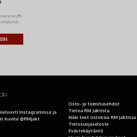
5
ä Heracles®-
nomaisesti
IIN
tä:
Osto- ja toimitusehdot
Tietoa RM Jaktista
ieluusti Instagramissa ja
Näin teet ostoksia RM Jaktissa
t kuviisi
@RMjakt
Tietosuojaseloste
Evästekäytäntö