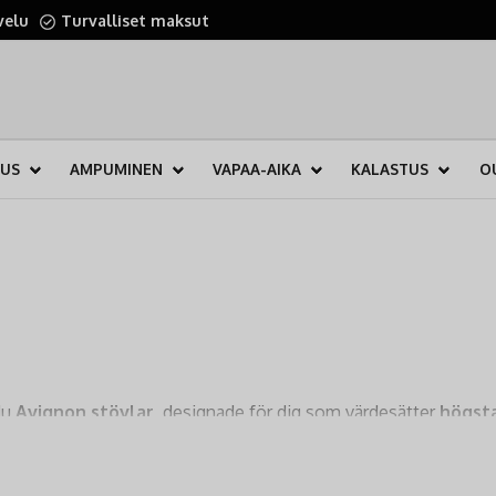
velu
Turvalliset maksut
TUS
AMPUMINEN
VAPAA-AIKA
KALASTUS
O
du
Avignon stövlar
, designade för dig som värdesätter
högsta
gar, perfekt anpassade för det nordiska klimatet och krävande 