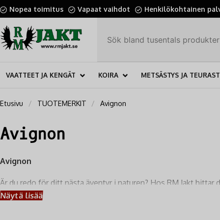
Nopea toimitus
Vapaat vaihdot
Henkilökohtainen pal
VAATTEET JA KENGÄT
KOIRA
METSÄSTYS JA TEURAS
Etusivu
TUOTEMERKIT
Avignon
Avignon
Avignon
Är du redo för ditt nästa äventyr i naturen? Hos RM Jakt hittar 
varumärke som står för genuint hantverk och innovativa lösnin
Näytä lisää