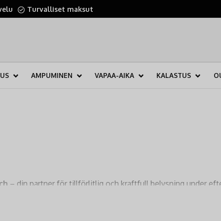
velu
Turvalliset maksut
TUS
AMPUMINEN
VAPAA-AIKA
KALASTUS
O
ch
– din partner för tillförlitlig och kraftfull belysning under e
möta de höga kraven från jägare och eftersöksjägare i nordiska