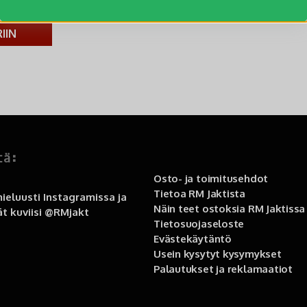
e soveltuu
IIN
tä:
Osto- ja toimitusehdot
Tietoa RM Jaktista
ieluusti Instagramissa ja
Näin teet ostoksia RM Jaktissa
t kuviisi
@RMjakt
Tietosuojaseloste
Evästekäytäntö
Usein kysytyt kysymykset
Palautukset ja reklamaatiot