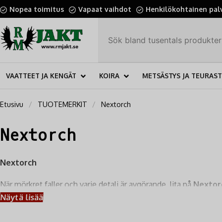
Nopea toimitus
Vapaat vaihdot
Henkilökohtainen pal
VAATTEET JA KENGÄT
KOIRA
METSÄSTYS JA TEURAS
Etusivu
TUOTEMERKIT
Nextorch
Nextorch
Nextorch
När mörkret faller och varje detalj är avgörande, lita på
Nextor
Nextorch ficklampor och pannlampor, speciellt utvalda för att 
Näytä lisää