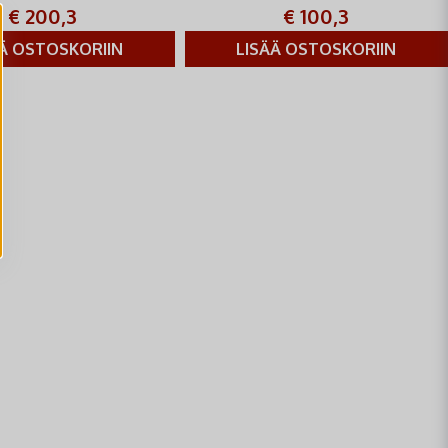
on erityisen hyvä
ulkoiluharrastajille.
€ 200,3
€ 100,3
ÄÄ OSTOSKORIIN
LISÄÄ OSTOSKORIIN