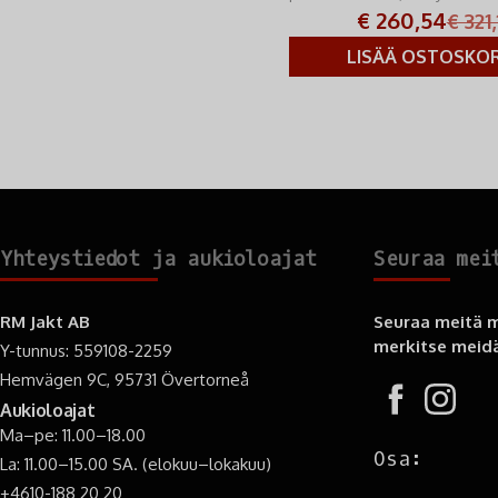
merkittävän päivityksen.
€ 260,54
€ 321,
LISÄÄ OSTOSKOR
Yhteystiedot ja aukioloajat
Seuraa mei
RM Jakt AB
Seuraa meitä m
merkitse meidä
Y-tunnus: 559108-2259
Hemvägen 9C, 95731 Övertorneå
Aukioloajat
Ma–pe: 11.00–18.00
Osa:
La: 11.00–15.00 SA. (elokuu–lokakuu)
+4610-188 20 20