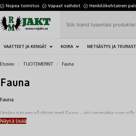
Nopea toimitus
Vapaat vaihdot
Henkilökohtainen pal
VAATTEET JA KENGÄT
KOIRA
METSÄSTYS JA TEURAS
Etusivu
TUOTEMERKIT
Fauna
Fauna
Fauna
Upplev naturen på riktigt med Fauna – ett varumärke som står fö
möta de tuffaste kraven från den passionerade jägaren och fri
Näytä lisää