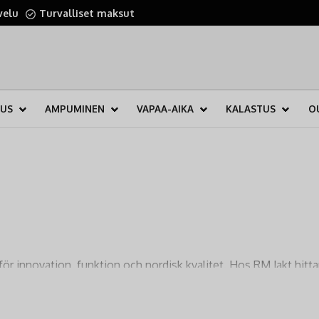
velu
Turvalliset maksut
TUS
AMPUMINEN
VAPAA-AIKA
KALASTUS
O
r innovation, funktion och nordisk kvalitet. Hos RM Jakt hittar
luftsmänniskan.