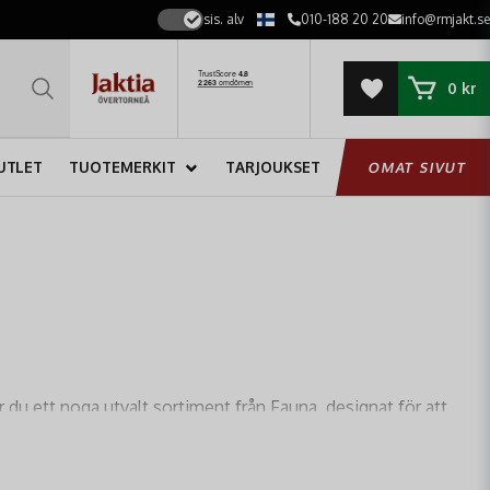
sis. alv
010-188 20 20
info@rmjakt.se
0 kr
UTLET
TUOTEMERKIT
TARJOUKSET
OMAT SIVUT
 du ett noga utvalt sortiment från Fauna, designat för att