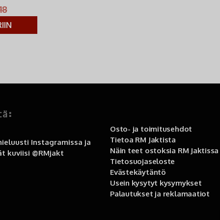
18
IIN
tä:
Osto- ja toimitusehdot
Tietoa RM Jaktista
ieluusti Instagramissa ja
Näin teet ostoksia RM Jaktissa
t kuviisi
@RMjakt
Tietosuojaseloste
Evästekäytäntö
Usein kysytyt kysymykset
Palautukset ja reklamaatiot