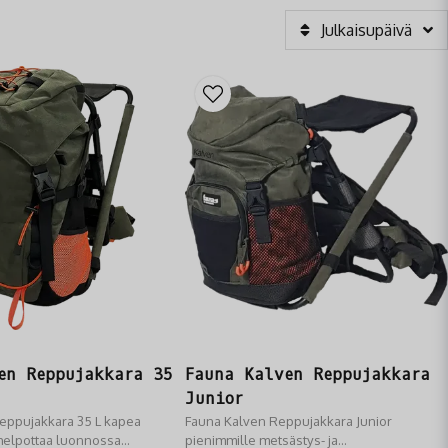
Julkaisupäivä
en Reppujakkara 35
Fauna Kalven Reppujakkara
Junior
eppujakkara 35 L kapea
Fauna Kalven Reppujakkara Junior
 helpottaa luonnossa
pienimmille metsästys- ja