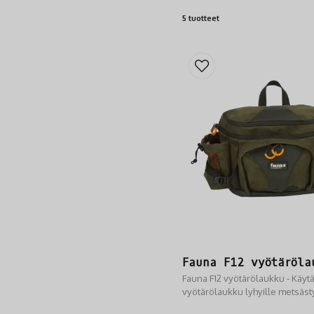
5 tuotteet
Fauna F12 vyötäröla
Fauna F12 vyötärölaukku - Käyt
vyötärölaukku lyhyille metsäst