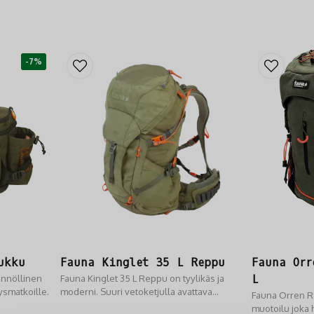
-7%
ukku
Fauna Kinglet 35 L Reppu
Fauna Orr
ännöllinen
Fauna Kinglet 35 L Reppu on tyylikäs ja
L
ysmatkoille.
moderni. Suuri vetoketjulla avattava
Fauna Orren R
yläkansi helpottaa pakkaamista.
muotoilu joka