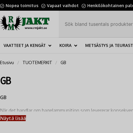
Nopea toimitus
Vapaat vaihdot
Henkilökohtainen pal
VAATTEET JA KENGÄT
KOIRA
METSÄSTYS JA TEURAS
Etusivu
TUOTEMERKIT
GB
GB
GB
När det handlar om hagelammunition som levererar konsekvent 
en oöverträffad kvalitet tack vare att
alla patronens delar f
Näytä lisää
hos RM Jakt håller högsta standard.