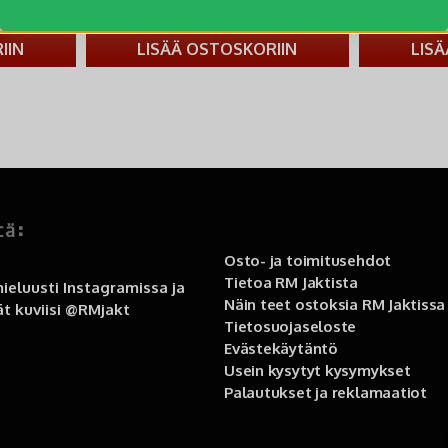
metsästykseen.
€ 49,7
IIN
LISÄÄ OSTOSKORIIN
LIS
tä:
Osto- ja toimitusehdot
Tietoa RM Jaktista
ieluusti Instagramissa ja
Näin teet ostoksia RM Jaktissa
t kuviisi
@RMjakt
Tietosuojaseloste
Evästekäytäntö
Usein kysytyt kysymykset
Palautukset ja reklamaatiot