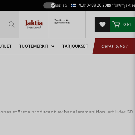
sis. alv
010-188 20 20
info@rmjakt.se
0 kr
UTLET
TUOTEMERKIT
TARJOUKSET
OMAT SIVUT
ropas största producent av hagelammunition
, erbjuder GB
ela produktionskedjan garanterar att varje GB-patron du köper