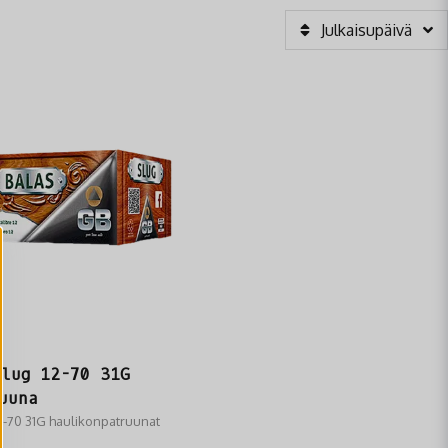
Julkaisupäivä
Slug 12-70 31G
uuna
2-70 31G haulikonpatruunat