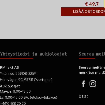
€ 49,7
LISÄÄ OSTOSKOR
Yhteystiedot ja aukioloajat
Seuraa mei
RM Jakt AB
Seuraa meitä m
merkitse meidä
Y-tunnus: 559108-2259
Hemvägen 9C, 95731 Övertorneå
Aukioloajat
Ma–pe: 11.00–18.00
Osa:
La: 11.00–15.00 SA. (elokuu–lokakuu)
+4610-188 20 20