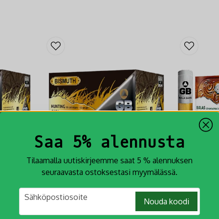
Saa 5% alennusta
Tilaamalla uutiskirjeemme saat 5 % alennuksen
seuraavasta ostoksestasi myymälässä.
gr #1
GB Bismuth 12-70 36gr #3
GB Bala 
email
 % lyijytön
Haulipatruuna
Haulipatr
Sähköpostiosoite
Nouda koodi
sästykseen.
GB Bismuth 12-70 36gr #3 Haulipatruuna on
GB Bala Slug 1
100 % lyijytön ja suunniteltu pienriistan
12-70 31G