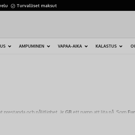
velu
Turvalliset maksut
TUS
AMPUMINEN
VAPAA-AIKA
KALASTUS
O
prestanda och pålitlighet, är
GB
ett namn att lita på. Som
Eu
ramställs i samma verksamhet
. Denna totala kontroll över h