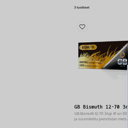
3 tuotteet
GB Bismuth 12-70 36
GB Bismuth 12-70 36gr #1 on 100
ja suunniteltu pienriistan met