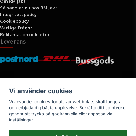
Om RM jakt
Så handlar du hos RM Jakt
Integritetspolicy
Cookiepolicy
Vanliga Frågor
Reklamation och retur
Leverans
Betalningssätt
Vi använder cookies
Faktura, delbetalning, kort- eller direktbetalning
Vi använder cookies för att vår webbplats skall fungera
och erbjuda dig bästa upplevelse. Bekräfta ditt samtycke
genom att trycka på godkänn alla eller anpassa via
inställningar