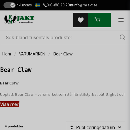
Inkl.moms
010-188 20 20
info@rmjakt.se
Hem
VARUMÄRKEN
Bear Claw
Bear Claw
Bear Claw
Upptäck
Bear Claw
– varumärket som står för
slitstyrka, pålitlighet och
smart funktionalitet
för jägare och friluftsentusiaster hos
RM Jakt
. Bear
Visa mer
Claw är designat för att tåla de tuffaste förhållanden i vildmarken, och
erbjuder produkter som du kan lita på när det verkligen gäller.
4 produkter
Publiceringsdatum