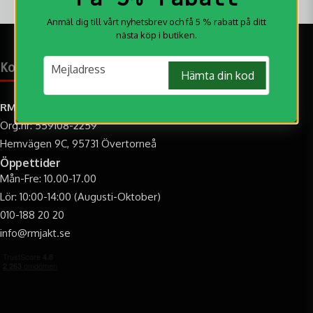
Anmäl dig till vårt nyhetsbrev och få 5 % rabatt på ditt
nästa köp i butiken.
email
Kontakt & öppettider
Mejladress
Hämta din kod
RM Jakt AB
Org.nr: 559108-2259
Hemvägen 9C, 95731 Övertorneå
Öppettider
Mån-Fre: 10.00-17.00
Lör: 10:00-14:00 (Augusti-Oktober)
010-188 20 20
info@rmjakt.se