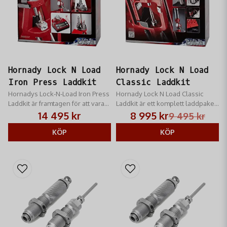
Hornady Lock N Load
Hornady Lock N Load
Iron Press Laddkit
Classic Laddkit
Hornadys Lock-N-Load Iron Press
Hornady Lock N Load Classic
Laddkit är framtagen för att vara
Laddkit är ett komplett laddpaket
den stabilaste pressen sin klass
som du bara kompletterar med
14 495 kr
8 995 kr
9 495 kr
verktyg och hylshållare för din
KÖP
kaliber
KÖP