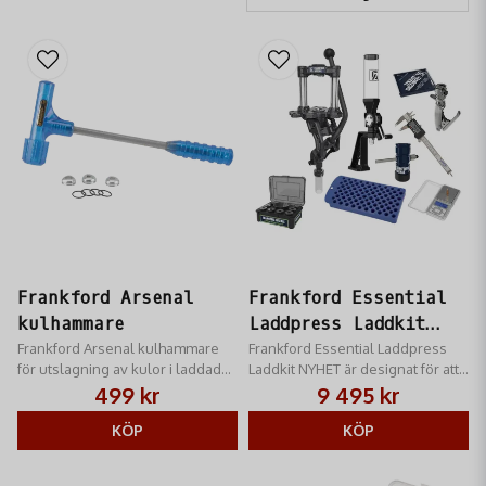
Frankford Arsenal
Frankford Essential
kulhammare
Laddpress Laddkit
Frankford Arsenal kulhammare
NYHET
Frankford Essential Laddpress
för utslagning av kulor i laddad
Laddkit NYHET är designat för att
ammunition
täcka varje viktig aspekt av
499 kr
9 495 kr
laddningsprocessen
KÖP
KÖP