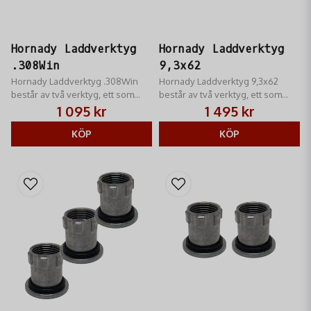
Hornady Laddverktyg
Hornady Laddverktyg
.308Win
9,3x62
Hornady Laddverktyg .308Win
Hornady Laddverktyg 9,3x62
består av två verktyg, ett som
består av två verktyg, ett som
helkalibrerar hylsan samt stöter
helkalibrerar hylsan samt stöter
1 095 kr
1 495 kr
ut tändhatten och ett som sätter i
ut tändhatten och ett som sätter i
kulan.
KÖP
kulan
KÖP