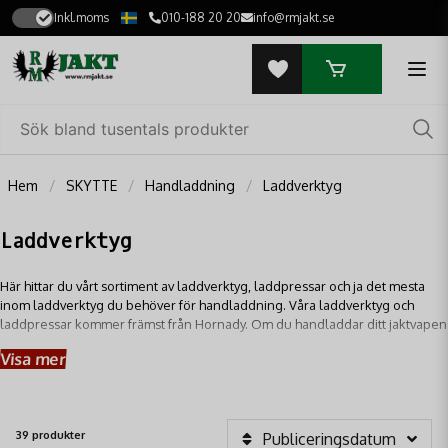
Inkl.moms
010-188 20 20
info@rmjakt.se
Hem
SKYTTE
Handladdning
Laddverktyg
Laddverktyg
Här hittar du vårt sortiment av laddverktyg, laddpressar och ja det mesta
inom laddverktyg du behöver för handladdning. Våra laddverktyg och
laddpressar kommer främst från Hornady. Om du handladdar ditt jaktvapen
är olika typer av laddverktyg ett användbart hjälpmedel, som gör
Visa mer
processen snabb och smidig.
39 produkter
Publiceringsdatum