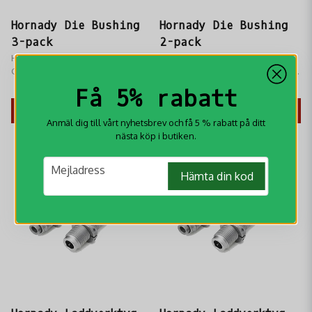
Hornady Die Bushing
Hornady Die Bushing
3-pack
2-pack
Hornady Die Bushing 3-pack -
Hornady Die Bushing 2-pack -
Gör ditt verktygsbyte enkelt med
Gör ditt verktygsbyte enkelt med
Hornady bajonettfästen.
Hornady bajonettfästen.
499 kr
349 kr
Få 5% rabatt
KÖP
KÖP
Anmäl dig till vårt nyhetsbrev och få 5 % rabatt på ditt
nästa köp i butiken.
email
Mejladress
Hämta din kod