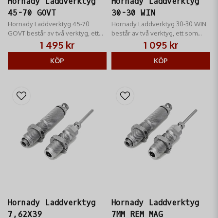
Hornady Laddverktyg
Hornady Laddverktyg
45-70 GOVT
30-30 WIN
Hornady Laddverktyg 45-70
Hornady Laddverktyg 30-30 WIN
GOVT består av två verktyg, ett
består av två verktyg, ett som
som helkalibrerar hylsan samt
helkalibrerar hylsan samt stöter
1 495 kr
1 095 kr
stöter ut tändhatten och ett som
ut tändhatten och ett som sätter i
sätter i kulan
KÖP
kulan
KÖP
Hornady Laddverktyg
Hornady Laddverktyg
7,62X39
7MM REM MAG