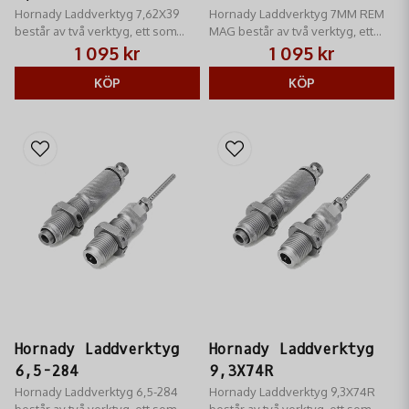
Hornady Laddverktyg 7,62X39
Hornady Laddverktyg 7MM REM
består av två verktyg, ett som
MAG består av två verktyg, ett
helkalibrerar hylsan samt stöter
som helkalibrerar hylsan samt
1 095 kr
1 095 kr
ut tändhatten och ett som sätter i
stöter ut tändhatten och ett som
kulan.
KÖP
sätter i kulan
KÖP
Hornady Laddverktyg
Hornady Laddverktyg
6,5-284
9,3X74R
Hornady Laddverktyg 6,5-284
Hornady Laddverktyg 9,3X74R
består av två verktyg, ett som
består av två verktyg, ett som