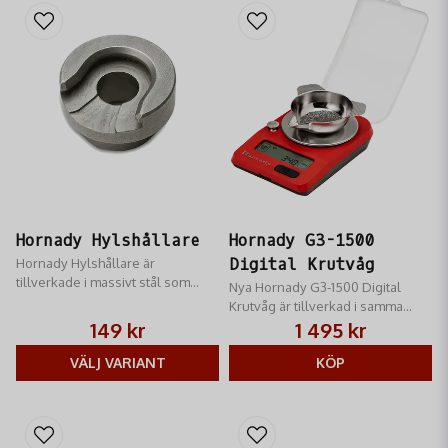
Hornady Hylshållare
Hornady G3-1500
Hornady Hylshållare är
Digital Krutvåg
tillverkade i massivt stål som
Nya Hornady G3-1500 Digital
värmebehandlas för högsta
Krutvåg är tillverkad i samma
precision och längsta livslängd.
höga kvalité som andra Hornady
149 kr
1 495 kr
produkter
VÄLJ VARIANT
KÖP