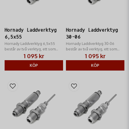
Hornady Laddverktyg
Hornady Laddverktyg
6,5x55
30-06
Hornady Laddverktyg 6,5x55
Hornady Laddverktyg 30-06
består av två verktyg, ett som
består av två verktyg, ett som
helkalibrerar hylsan samt stöter
helkalibrerar hylsan samt stöter
1 095 kr
1 095 kr
ut tändhatten och ett som sätter i
ut tändhatten och ett som sätter i
kulan
KÖP
kulan
KÖP