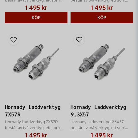
helkalibrerar hylsan samt stöter
helkalibrerar hylsan samt stöter
1 495 kr
1 495 kr
ut tändhatten och ett som sätter i
ut tändhatten och ett som sätter i
kulan
KÖP
kulan
KÖP
Hornady Laddverktyg
Hornady Laddverktyg
7X57R
9,3X57
Hornady Laddverktyg 7X57R
Hornady Laddverktyg 9,3X57
består av två verktyg, ett som
består av två verktyg, ett som
helkalibrerar hylsan samt stöter
helkalibrerar hylsan samt stöter
1 495 kr
1 495 kr