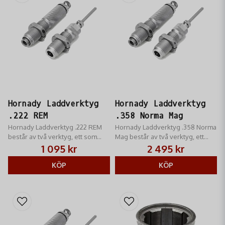
Hornady Laddverktyg
Hornady Laddverktyg
.222 REM
.358 Norma Mag
Hornady Laddverktyg .222 REM
Hornady Laddverktyg .358 Norma
består av två verktyg, ett som
Mag består av två verktyg, ett
helkalibrerar hylsan samt stöter
som helkalibrerar hylsan samt
1 095 kr
2 495 kr
ut tändhatten och ett som sätter i
stöter ut tändhatten och ett som
kulan.
KÖP
sätter i kulan.
KÖP