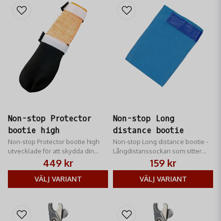
Non-stop Protector
Non-stop Long
bootie high
distance bootie
Non-stop Protector bootie high
Non-stop Long distance bootie -
utvecklade för att skydda din
Långdistanssockan som sitter
hunds tassar och ben mot grova
bra, lättvikts sockan som skyddar
449 kr
159 kr
ytor, glas, salt, is och varm asfalt
tassen mot snö och is.
VÄLJ VARIANT
VÄLJ VARIANT