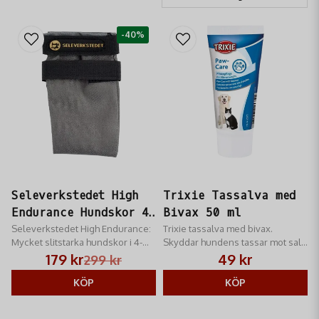
-40%
Seleverkstedet High
Trixie Tassalva med
Endurance Hundskor 4-
Bivax 50 ml
p Grå XL
Seleverkstedet High Endurance:
Trixie tassalva med bivax.
Mycket slitstarka hundskor i 4-
Skyddar hundens tassar mot salt,
pack. Skyddar mot vassa stenar,
kyla och sprickor. Återfuktande
179 kr
49 kr
299 kr
skare och salt. Optimal passform
och mjukgörande vård för friska
i storlek XL.
KÖP
trampdynor.
KÖP