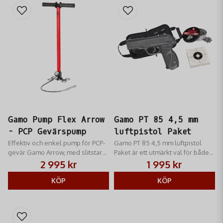
Gamo Pump Flex Arrow
Gamo PT 85 4,5 mm
- PCP Gevärspump
luftpistol Paket
Effektiv och enkel pump för PCP-
Gamo PT 85 4,5 mm luftpistol
gevär Gamo Arrow, med slitstark
Paket är ett utmärkt val för både
design och tryckmätare.
nybörjare och erfarna skyttar
2 995 kr
1 995 kr
som uppskattar bekvämligheten
KÖP
av semiautomatisk eld.
KÖP