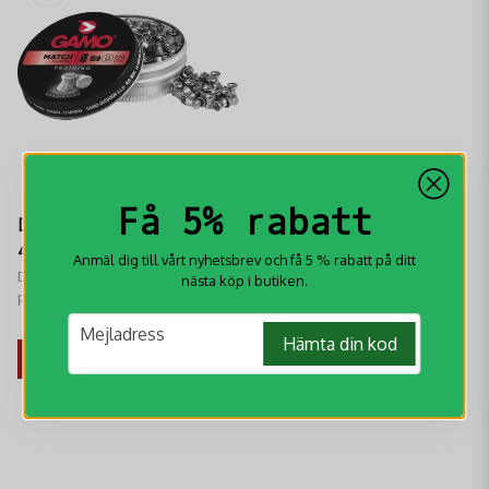
Få 5% rabatt
Diabol Gamo Match
4,5 mm
Anmäl dig till vårt nyhetsbrev och få 5 % rabatt på ditt
Diabol Gamo Match 4,5 mm
nästa köp i butiken.
perfekt ammunition för alla
luftgevärsentusiaster som söker
109 kr
email
Mejladress
precision, jämn flygbana och
Hämta din kod
tillförlitlig prestanda.
KÖP