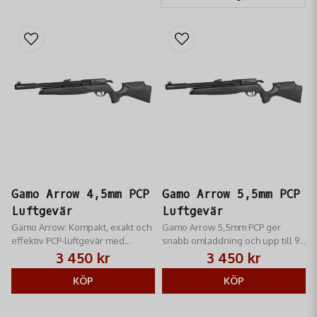
Gamo Arrow 4,5mm PCP
Gamo Arrow 5,5mm PCP
Luftgevär
Luftgevär
Gamo Arrow: Kompakt, exakt och
Gamo Arrow 5,5mm PCP ger
effektiv PCP-luftgevär med
snabb omladdning och upp till 90
ergonomisk design. Perfekt för
skott per fyllning för en
3 450 kr
3 450 kr
precisionsskytte.
förstklassig skjutupplevelse.
KÖP
KÖP