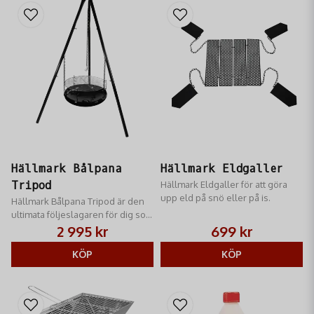
Hällmark Bålpana
Hällmark Eldgaller
Tripod
Hällmark Eldgaller för att göra
upp eld på snö eller på is.
Hällmark Bålpana Tripod är den
ultimata följeslagaren för dig som
älskar utomhusliv och matlagning
2 995 kr
699 kr
över öppen eld året runt
KÖP
KÖP