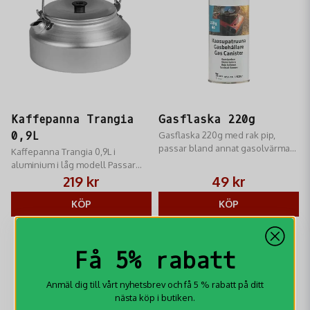
Kaffepanna Trangia
Gasflaska 220g
0,9L
Gasflaska 220g med rak pip,
passar bland annat gasolvärmare
Kaffepanna Trangia 0,9L i
och campingkök.
aluminium i låg modell Passar
lika bra över öppen eld som den
219 kr
49 kr
passa alla Trangiakök i serie 25.
KÖP
KÖP
Få 5% rabatt
Anmäl dig till vårt nyhetsbrev och få 5 % rabatt på ditt
nästa köp i butiken.