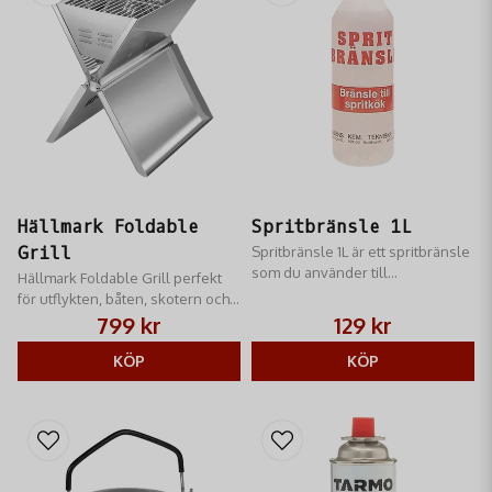
Hällmark Foldable
Spritbränsle 1L
Grill
Spritbränsle 1L är ett spritbränsle
som du använder till
Hällmark Foldable Grill perfekt
spritbrännare.
för utflykten, båten, skotern och
alla typer av friluftsliv.
799 kr
129 kr
KÖP
KÖP