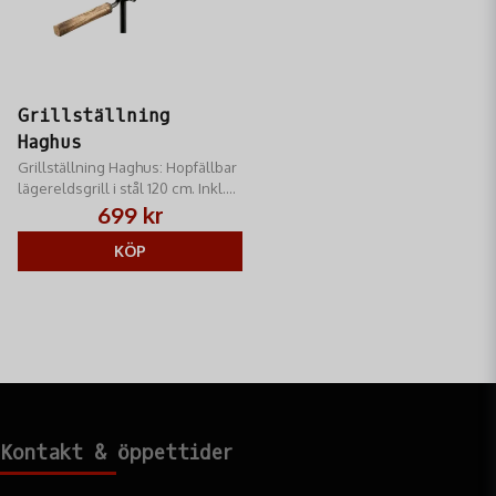
Grillställning
Haghus
Grillställning Haghus: Hopfällbar
lägereldsgrill i stål 120 cm. Inkl.
34 cm grillgaller &
699 kr
kaffepannkrok. Stabil och
portabel för matlagning i fält.
KÖP
Kontakt & öppettider