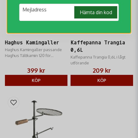
email
Mejladress
Hämta din kod
Haghus Kamingaller
Kaffepanna Trangia
Haghus Kamingaller passande
0,6L
Haghus Tältkamin 120 för
Kaffepanna Trangia 0,6L i lågt
varmhållning eller torkning av
utförande
kläder och handskar.
399 kr
209 kr
KÖP
KÖP