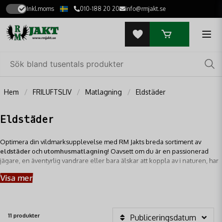
Inkl.moms
010-188 20 20
info@rmjakt.se
Hem
FRILUFTSLIV
Matlagning
Eldstäder
Eldstäder
Optimera din vildmarksupplevelse med RM Jakts breda sortiment av
eldstäder
och
utomhusmatlagning
! Oavsett om du är en passionerad
jägare, en äventyrlig vandrare eller bara älskar att koppla av i naturen, har
vi de perfekta lösningarna för att skapa värme, laga mat och höja
Visa mer
mysfaktorn.
11 produkter
Publiceringsdatum