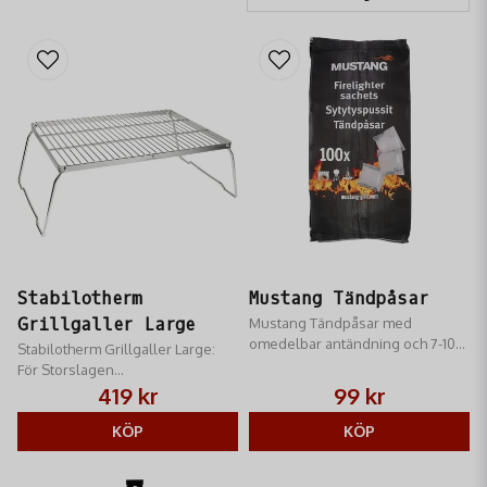
Stabilotherm
Mustang Tändpåsar
Grillgaller Large
Mustang Tändpåsar med
omedelbar antändning och 7-10
Stabilotherm Grillgaller Large:
minuters brinntid per påse
För Storslagen
Utomhusmatlagning över Öppen
419 kr
99 kr
Eld
KÖP
KÖP