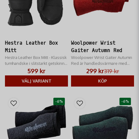
Hestra Leather Box
Woolpower Wrist
Mitt
Gaiter Autumn Red
Hestra Leather Box Mitt - Klassisk
Woolpower Wrist Gaiter Autumn
tumhandske i slitstarkt getskinn
Red ​är handledsvärmare med
med löstagbart foder i
tumhål och formar sig efter dina
599 kr
299 kr
319 kr
teddyfleece av polyester
händer
VÄLJ VARIANT
KÖP
-6%
-6%