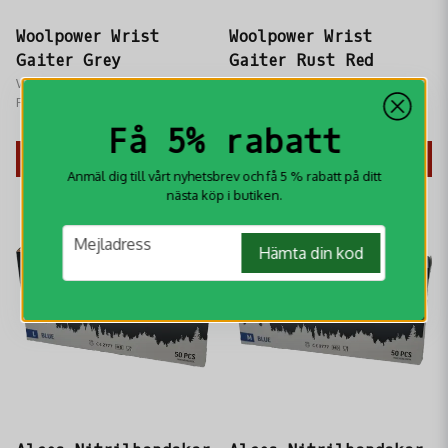
Woolpower Wrist
Woolpower Wrist
Gaiter Grey
Gaiter Rust Red
Woolpower Wrist Gaiter Autumn
Woolpower Wrist Gaiter Rust
Red ​är handledsvärmare med
Red ​är handledsvärmare med
tumhål och formar sig efter dina
tumhål och formar sig efter dina
299 kr
299 kr
319 kr
319 kr
Få 5% rabatt
händer
händer
KÖP
KÖP
Anmäl dig till vårt nyhetsbrev och få 5 % rabatt på ditt
nästa köp i butiken.
email
Mejladress
Hämta din kod