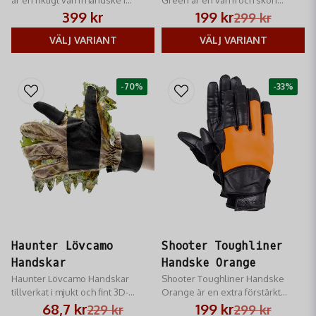
vintercamou för årets kallare
jakthandske med touch-funktion
399 kr
199 kr
299 kr
månader
som möjliggör att använda mobil
VÄLJ VARIANT
och surfplattor med dem på.
VÄLJ VARIANT
-70%
-33%
Haunter Lövcamo
Shooter Toughliner
Handskar
Handske Orange
Haunter Lövcamo Handskar
Shooter Toughliner Handske
tillverkat i mjukt och fint 3D-
Orange​ är en extra förstärkt
lövcamo.
handske framtagen för
68,7 kr
199 kr
229 kr
299 kr