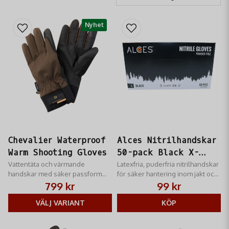
Nyhet
Chevalier Waterproof
Alces Nitrilhandskar
Warm Shooting Gloves
50-pack Black X-
Vattentäta och värmande
Large
Latexfria, puderfria nitrilhandskar
handskar med säker passform
för säker hantering inom jakt och
och touchscreen-kompatibilitet
friluftsliv.
799 kr
99 kr
för jakt och friluftsliv.
VÄLJ VARIANT
KÖP