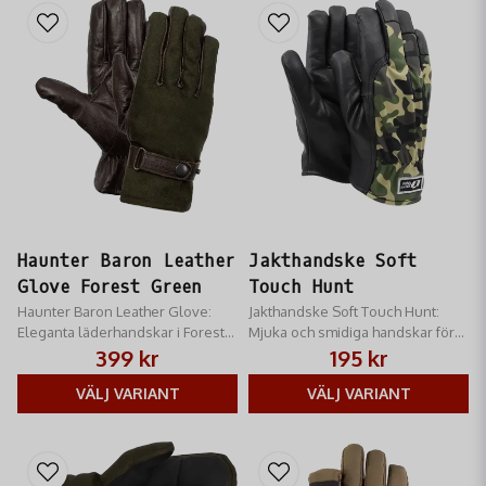
Haunter Baron Leather
Jakthandske Soft
Glove Forest Green
Touch Hunt
Haunter Baron Leather Glove:
Jakthandske Soft Touch Hunt:
Eleganta läderhandskar i Forest
Mjuka och smidiga handskar för
Green. Tysta, smidiga och ger bra
jakt. Ger utmärkt
399 kr
195 kr
grepp för skytte. Optimal
fingertoppskänsla och säkert
fingerfärdighet.
VÄLJ VARIANT
grepp för vapenhantering.
VÄLJ VARIANT