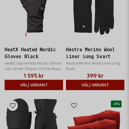
HeatX Heated Nordic
Hestra Merino Wool
Gloves Black
Liner Long Svart
HeatX Uppvärmda Nordic Gloves:
Hestra Merino Wool Liner Long
Ger värme i fingrar och handrygg.
Svart
Uppladdningsbara och
1 595 kr
399 kr
designade för nordisk vinter.
Slitstarka och svarta.
VÄLJ VARIANT
VÄLJ VARIANT
-6%