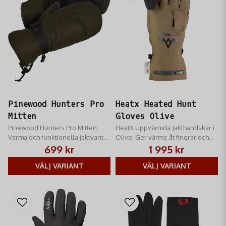
Pinewood Hunters Pro
Heatx Heated Hunt
Mitten
Gloves Olive
Pinewood Hunters Pro Mitten:
HeatX Uppvärmda Jakthandskar i
Varma och funktionella jaktvantar.
Olive: Ger värme åt fingrar och
Vind- och vattentäta, med vikbara
handrygg. Uppladdningsbara och
699 kr
1 995 kr
fingrar och tumme för snabb
designade för jakt. Slitstarka och
hantering.
VÄLJ VARIANT
praktiska.
VÄLJ VARIANT