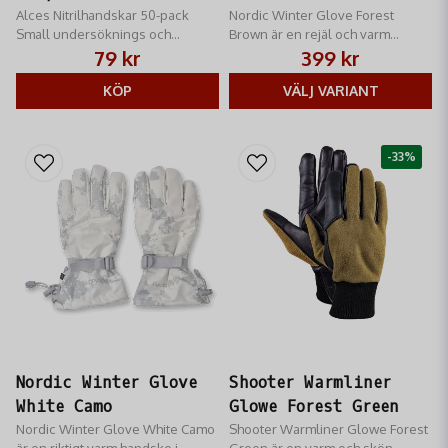
Alces Nitrilhandskar 50-pack
Nordic Winter Glove Forest
Small undersöknings och
Brown är en rejäl och varm
skyddshandskar för
handske för årets kallare
79 kr
399 kr
engångsbruk
månader
KÖP
VÄLJ VARIANT
-33%
Nordic Winter Glove
Shooter Warmliner
White Camo
Glowe Forest Green
Nordic Winter Glove White Camo
Shooter Warmliner Glowe Forest
är en riktigt varm handske i
Green är en varm och skön