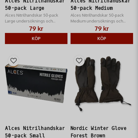
Alces Nitrilhandskar
Alces Nitrilhandskar
50-pack Large
50-pack Medium
Alces Nitrilhandskar 50-pack
Alces Nitrilhandskar 50-pack
Large undersöknings och
Medium undersöknings och
skyddshandskar för
skyddshandskar för
79 kr
79 kr
engångsbruk
engångsbruk
KÖP
KÖP
Alces Nitrilhandskar
Nordic Winter Glove
50-pack Small
Forest Brown