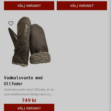
hundförare.
VÄLJ VARIANT
VÄLJ VARIANT
Vadmalsvante med
Ullfoder
Vadmalsvante med Ullfoder är en
svensktillverkad riktigt varm och
skön vante från Edvardson
749 kr
VÄLJ VARIANT