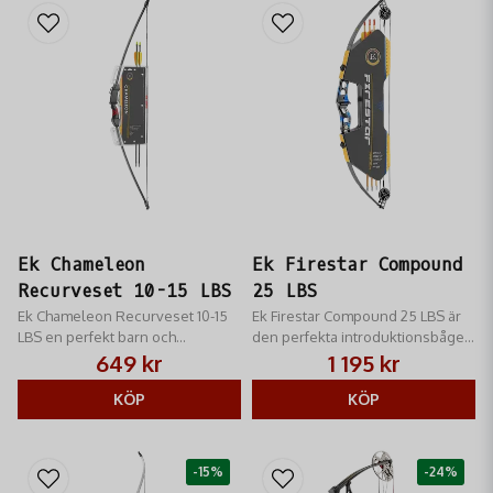
Ek Chameleon
Ek Firestar Compound
Recurveset 10-15 LBS
25 LBS
Ek Chameleon Recurveset 10-15
Ek Firestar Compound 25 LBS är
LBS en perfekt barn och
den perfekta introduktionsbågen
ungdomsbåge som vill prova på
för alla som vill ha bågskytte som
649 kr
1 195 kr
bågskytte
hobby.
KÖP
KÖP
-15%
-24%