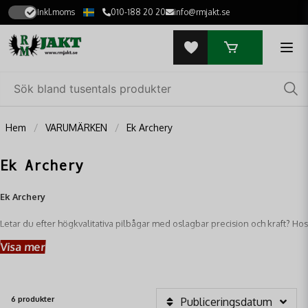
Inkl.moms
010-188 20 20
info@rmjakt.se
Hem
VARUMÄRKEN
Ek Archery
Ek Archery
Ek Archery
Letar du efter högkvalitativa pilbågar med oslagbar precision och kraft? Hos
RM Jakt hittar du ett brett sortiment från
Ek Archery
– ett ledande
Visa mer
varumärke känt för sin innovativa design och robusta konstruktion.
6 produkter
Publiceringsdatum