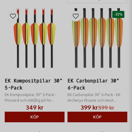
-33%
EK Kompositpilar 30"
EK Carbonpilar 30"
5-Pack
6-Pack
EK Kompositpilar 30" 5-Pack​​ -
EK Carbonpilar 30" 6-Pack - EK
Prisvärd och slittålig pil för
Archerys finaste och mest
pilbågar med en dragstyrka på
hållbara pil
349 kr
399 kr
599 kr
upp till 30 lbs.
KÖP
KÖP