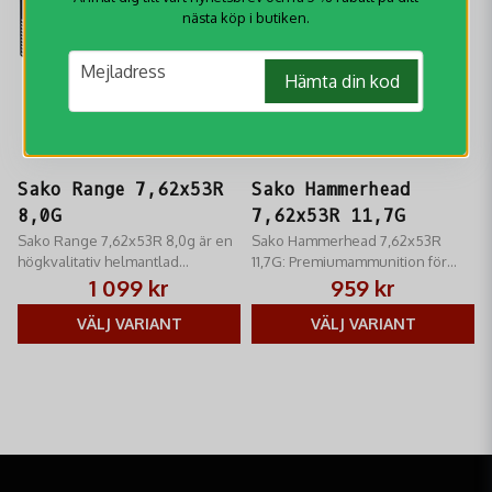
nästa köp i butiken.
email
Mejladress
Hämta din kod
Sako Range 7,62x53R
Sako Hammerhead
8,0G
7,62x53R 11,7G
Sako Range 7,62x53R 8,0g är en
Sako Hammerhead 7,62x53R
högkvalitativ helmantlad
11,7G: Premiumammunition för
ammunition (FMJ - Full Metal
storvilt. Bondad kula för djup
1 099 kr
959 kr
Jacket)
penetration och hög
VÄLJ VARIANT
viktretention. Finsk Sako-
VÄLJ VARIANT
precision.