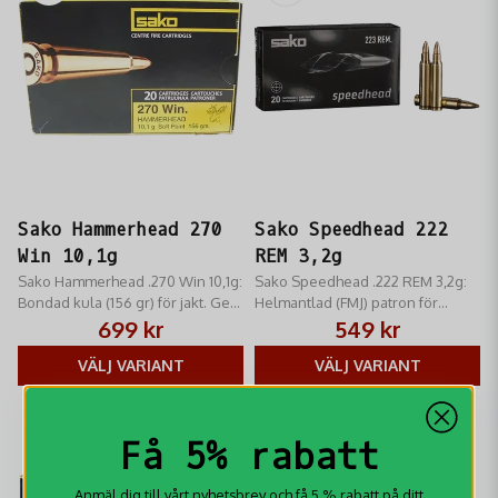
Sako Hammerhead 270
Sako Speedhead 222
Win 10,1g
REM 3,2g
Sako Hammerhead .270 Win 10,1g:
Sako Speedhead .222 REM 3,2g:
Bondad kula (156 gr) för jakt. Ger
Helmantlad (FMJ) patron för
djup penetration och hög restvikt.
småviltjakt och övning. Hög
699 kr
549 kr
Pålitlig viltstopp. Licenspliktig.
precision, 50 gr kula.
VÄLJ VARIANT
Licenspliktig.
VÄLJ VARIANT
Få 5% rabatt
Anmäl dig till vårt nyhetsbrev och få 5 % rabatt på ditt