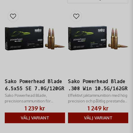
Sako Powerhead Blade
Sako Powerhead Blade
6.5x55 SE 7.8G/120GR
.308 Win 10.5G/162GR
Sako Powerhead Blade,
Effektivt jaktammunition med hög
precisionsammunition för
precision och pålitlig prestanda
jägaren som kräver hög kvalitet
från Sako.
1 239 kr
1 249 kr
och effektivitet vid jakt.
VÄLJ VARIANT
VÄLJ VARIANT