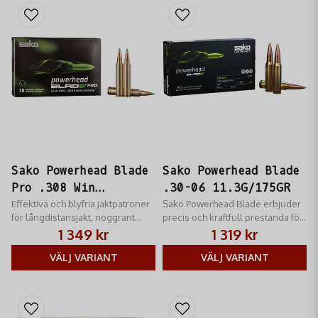
Sako Powerhead Blade
Sako Powerhead Blade
Pro .308 Win
.30-06 11.3G/175GR
10.5G/162GR
Effektiva och blyfria jaktpatroner
Sako Powerhead Blade erbjuder
för långdistansjakt, noggrant
precis och kraftfull prestanda för
balanserade för optimal
jägare som söker pålitlighet i alla
1 349 kr
1 319 kr
precision.
situationer.
VÄLJ VARIANT
VÄLJ VARIANT