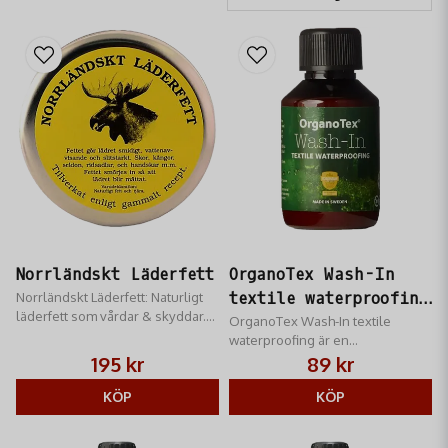
väderförhållanden.
Norrländskt Läderfett
OrganoTex Wash-In
Norrländskt Läderfett: Naturligt
textile waterproofing
läderfett som vårdar & skyddar.
(100 ml)
OrganoTex Wash-In textile
Vattenavvisande, mjukgör
waterproofing är en
läderstövlar & utrustning.
textilimpregnering som enkelt
195 kr
89 kr
tvättas in i plagget med
KÖP
tvättmaskin
KÖP