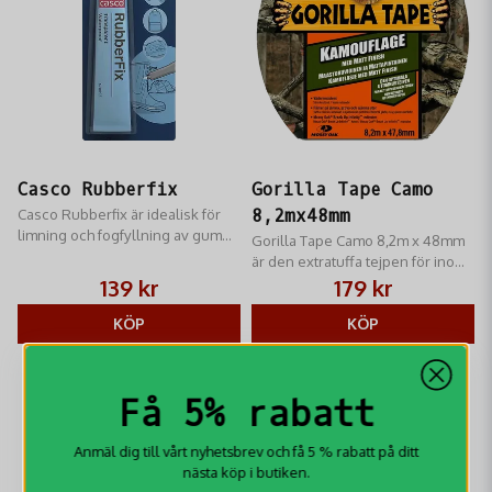
Casco Rubberfix
Gorilla Tape Camo
Casco Rubberfix är idealisk för
8,2mx48mm
limning och fogfyllning av gummi,
Gorilla Tape Camo 8,2m x 48mm
läder, textil, trä, neopren och
är den extratuffa tejpen för inom-
olika syntetmaterial.
och utomhusjobb.
139 kr
179 kr
KÖP
KÖP
Få 5% rabatt
Anmäl dig till vårt nyhetsbrev och få 5 % rabatt på ditt
nästa köp i butiken.