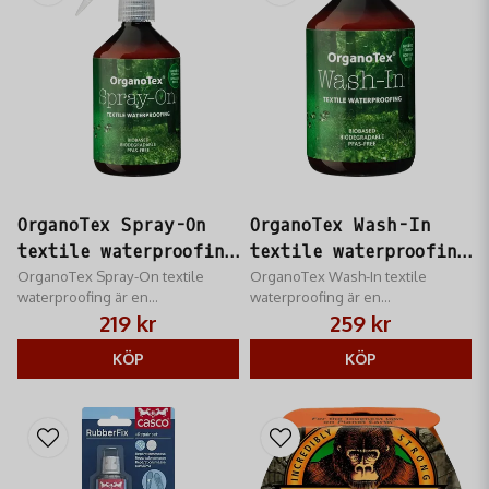
OrganoTex Spray-On
OrganoTex Wash-In
textile waterproofing
textile waterproofing
500ml
OrganoTex Spray-On textile
500ml
OrganoTex Wash-In textile
waterproofing är en
waterproofing är en
textilimpregnering för alla typer
textilimpregnering som enkelt
219 kr
259 kr
av textilier
tvättas in i plagget med
KÖP
tvättmaskin
KÖP