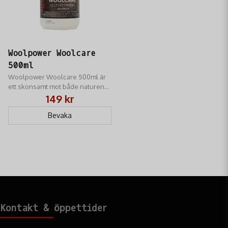
Woolpower Woolcare
500ml
Woolpower Woolcare 500ml är
ett skonsamt mot både naturen
och dina kläder.
149 kr
Bevaka
Kontakt & öppettider