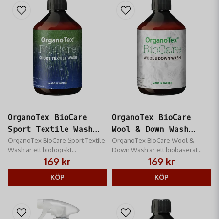
OrganoTex BioCare
OrganoTex BioCare
Sport Textile Wash
Wool & Down Wash
500ml
OrganoTex BioCare Sport Textile
500ml
OrganoTex BioCare Wool &
Wash är ett biologiskt
Down Wash är ett biobaserat
nedbrytbart och skonsamt
fintvättmedel för ull och dun
169 kr
169 kr
tvättmedel för funktionsmaterial.
KÖP
KÖP