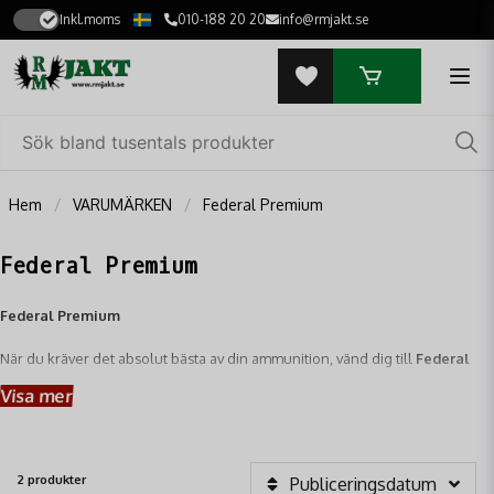
Inkl.moms
010-188 20 20
info@rmjakt.se
Hem
VARUMÄRKEN
Federal Premium
Federal Premium
Federal Premium
När du kräver det absolut bästa av din ammunition, vänd dig till
Federal
Premium
– ett namn synonymt med
innovation, precision och prestanda
Visa mer
i världsklass
. Hos RM Jakt hittar du ett urval av Federal Premiums
ammunition, skräddarsydd för att möta de högsta kraven från både jägare
och sportskyttar.
2 produkter
Publiceringsdatum