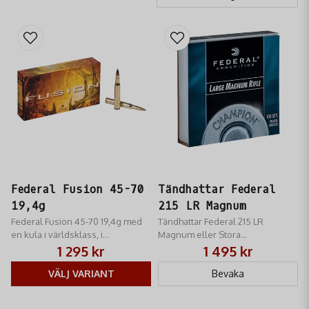
Federal Fusion 45-70
Tändhattar Federal
19,4g
215 LR Magnum
Federal Fusion 45-70 19,4g med
Tändhattar Federal 215 LR
en kula i världsklass, i
Magnum eller Stora
konkurrens med de allra bästa
gevärständhattar. Magnum.
1 295 kr
1 495 kr
fabriksladdade ammunitionen på
marknaden.
VÄLJ VARIANT
Bevaka