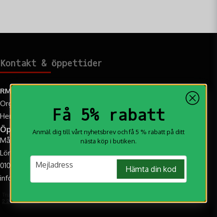
Kontakt & öppettider
RM Jakt AB
Org.nr: 559108-2259
Få 5% rabatt
Hemvägen 9C, 95731 Övertorneå
Öppettider
Anmäl dig till vårt nyhetsbrev och få 5 % rabatt på ditt
Mån-Fre: 10.00-17.00
nästa köp i butiken.
Lör: 10:00-14:00 (Augusti-Oktober)
email
Mejladress
010-188 20 20
Hämta din kod
info@rmjakt.se