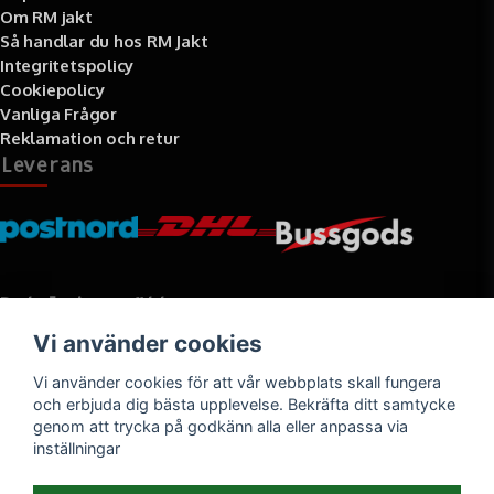
Om RM jakt
Så handlar du hos RM Jakt
Integritetspolicy
Cookiepolicy
Vanliga Frågor
Reklamation och retur
Leverans
Betalningssätt
Vi använder cookies
Faktura, delbetalning, kort- eller direktbetalning
Vi använder cookies för att vår webbplats skall fungera
och erbjuda dig bästa upplevelse. Bekräfta ditt samtycke
genom att trycka på godkänn alla eller anpassa via
inställningar