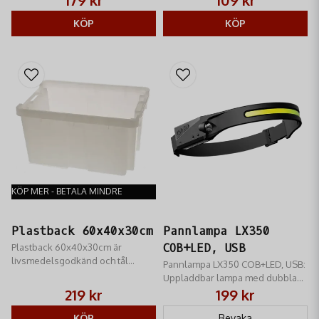
179 kr
109 kr
KÖP
KÖP
KÖP MER - BETALA MINDRE
Plastback 60x40x30cm
Pannlampa LX350
Plastback 60x40x30cm är
COB+LED, USB
livsmedelsgodkänd och tål
Pannlampa LX350 COB+LED, USB:
maskindisk. Backarna är trav- och
Uppladdbar lampa med dubbla
stapelbara och är av stöttålig
ljuskällor. Bred COB-flood och
219 kr
199 kr
kvalitet.
fokuserad LED-stråle. Perfekt för
KÖP
jakt/friluftsliv.
Bevaka