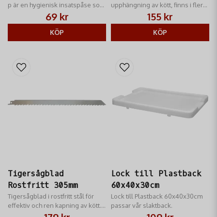
p är en hygienisk insatspåse som
upphängning av kött, finns i flera
passar till slaktbackar.
storlekar.
69 kr
155 kr
KÖP
KÖP
Tigersågblad
Lock till Plastback
Rostfritt 305mm
60x40x30cm
Tigersågblad i rostfritt stål för
Lock till Plastback 60x40x30cm
effektiv och ren kapning av kött.
passar vår slaktback.
Perfekt för jakt och friluftsliv.