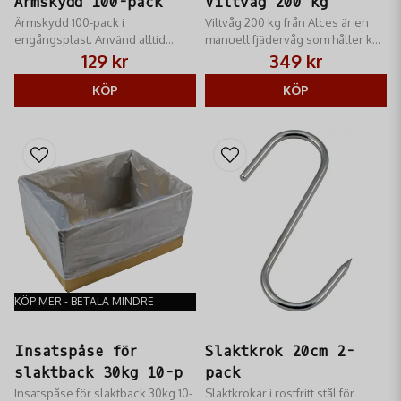
Ärmskydd 100-pack
Viltvåg 200 kg
Ärmskydd 100-pack i
Viltvåg 200 kg från Alces är en
engångsplast. Använd alltid
manuell fjädervåg som håller koll
ärmskydd för bästa hygieniska
på vikten åt dig i hemmet eller i
129 kr
349 kr
hantering.
slaktbodan.
KÖP
KÖP
KÖP MER - BETALA MINDRE
Insatspåse för
Slaktkrok 20cm 2-
slaktback 30kg 10-p
pack
Insatspåse för slaktback 30kg 10-
Slaktkrokar i rostfritt stål för