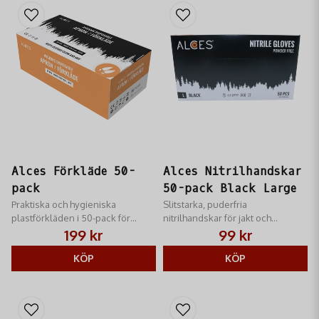
Alces Förkläde 50-
Alces Nitrilhandskar
pack
50-pack Black Large
Praktiska och hygieniska
Slitstarka, puderfria
plastförkläden i 50-pack för
nitrilhandskar för jakt och
skydd vid jakt och styckning.
friluftsliv. Skyddar effektivt mot
199 kr
99 kr
vätskor och ger bra grepp.
KÖP
KÖP