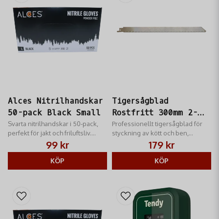
Alces Nitrilhandskar
Tigersågblad
50-pack Black Small
Rostfritt 300mm 2-
Svarta nitrilhandskar i 50-pack,
Pack - Säkerhet och
Professionellt tigersågblad för
perfekt för jakt och friluftsliv.
styckning av kött och ben,
Precision
Smidig passform och slitstarkt
tillverkat i rostfritt stål med extra
99 kr
179 kr
material.
fina tänder.
KÖP
KÖP