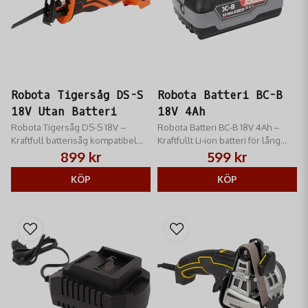
Robota Tigersåg DS-S
Robota Batteri BC-B
18V Utan Batteri
18V 4Ah
Robota Tigersåg DS-S 18V –
Robota Batteri BC-B 18V 4Ah –
Kraftfull batterisåg kompatibel
Kraftfullt Li-ion batteri för lång
med både Robota och Makita 18V.
drifttid. Med laddningsindikator
899 kr
599 kr
Verktygslöst bladbyte och
och inbyggt skydd för alla Robota
variabel hastighet för rivning.
KÖP
18V-maskiner.
KÖP