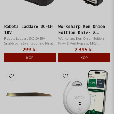
Robota Laddare DC-CH
Worksharp Ken Onion
18V
Edition Kniv- &
Robota Laddare DC-CH 18V –
Verktygsslip MK2
Worksharp Ken Onion Edition
Snabb och säker laddning för alla
Kniv- & Verktygsslip MK2
Robota 18V-batterier. Intelligent
designad för både
299 kr
2 395 kr
teknik för längre batteritid och
eggentusiaster och knivsamlare
trygg användning.
KÖP
KÖP