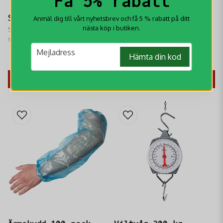
Få 5% rabatt
Slaktgalge Med Talja
Viltvåg Digital
Anmäl dig till vårt nyhetsbrev och få 5 % rabatt på ditt
nästa köp i butiken.
Slaktgalge Med Talja är en rejäl
400kg
slaktgalge med ett robust rep
Batteridriven viltvåg Digital
email
som har en viktkapacitet på 270
400kg​ kapacitet
Mejladress
Hämta din kod
kg.
599 kr
899 kr
KÖP
KÖP