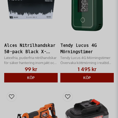
Alces Nitrilhandskar
Tendy Lucus 4G
50-pack Black X-
Mörningstimer
Large
Latexfria, puderfria nitrilhandskar
Tendy Lucus 4G Mörningstimer:
för säker hantering inom jakt och
Övervaka köttmörning i realtid
friluftsliv.
via 4G. Ger perfekta resultat och
99 kr
1 495 kr
fullständig livsmedelssäkerhet.
KÖP
Avancerad kontroll.
KÖP