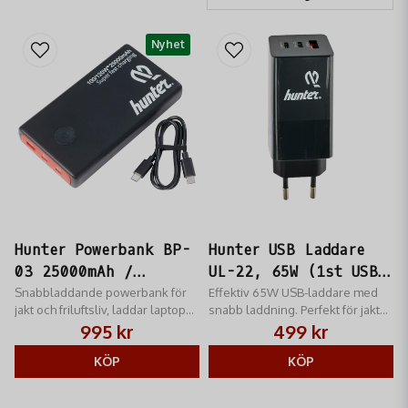
– är avgörande för en lyckad dag i skog och mark.
Nyhet
Hunter Powerbank BP-
Hunter USB Laddare
03 25000mAh /
UL-22, 65W (1st USB-
100/120W
Snabbladdande powerbank för
A, 2st USB-C)
Effektiv 65W USB-laddare med
jakt och friluftsliv, laddar laptop
snabb laddning. Perfekt för jakt
och telefon.
och friluftsliv.
995 kr
499 kr
KÖP
KÖP