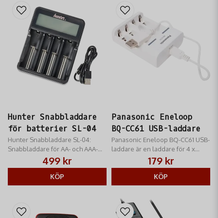
Hunter Snabbladdare
Panasonic Eneloop
för batterier SL-04
BQ-CC61 USB-laddare
Hunter Snabbladdare SL-04:
Panasonic Eneloop BQ-CC61 USB-
Snabbladdare för AA- och AAA-
laddare är en laddare för 4 x
batterier. Robust, säker och
AA/AAA-batterier
499 kr
179 kr
effektiv. Ger snabb kraft till all din
utrustning.
KÖP
KÖP