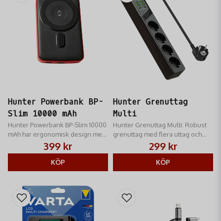
Hunter Powerbank BP-
Hunter Grenuttag
Slim 10000 mAh
Multi
Hunter Powerbank BP-Slim 10000
Hunter Grenuttag Multi: Robust
mAh har ergonomisk design med
grenuttag med flera uttag och
magnetiskt hölje.
USB-portar. Perfekt för laddning
399 kr
299 kr
av all jaktutrustning i stugan.
KÖP
KÖP