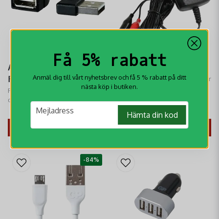
Få 5% rabatt
Avignon
Batteriladdare 2-12V
Anmäl dig till vårt nyhetsbrev och få 5 % rabatt på ditt
Förlängningskabel för
Uovision Batteriladdare 6V laddar
nästa köp i butiken.
snabbt upp ditt externa 6 volts
Värmeprodukter
Förläng användningstiden av
batteri
dina värmeprodukter med
email
Avignon Förlängningskabel,
15,8 kr
339 kr
Mejladress
79 kr
Hämta din kod
kompatibel med alla
Powerbanks.
KÖP
KÖP
-84%