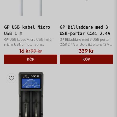
GP USB-kabel Micro
GP Billaddare med 3
USB 1 m
USB-portar CC61 2.4A
GP USB-kabel Micro USB 1m för
GP Billaddare med 3 USB-portar
micro-USB enheter som
CC61 2.4A ansluts till bilens 12 V-
Androidtelefoner och portabla
cigguttag och är kompatibel med
16 kr
339 kr
99 kr
spelenheter.
smartphones mm
KÖP
KÖP