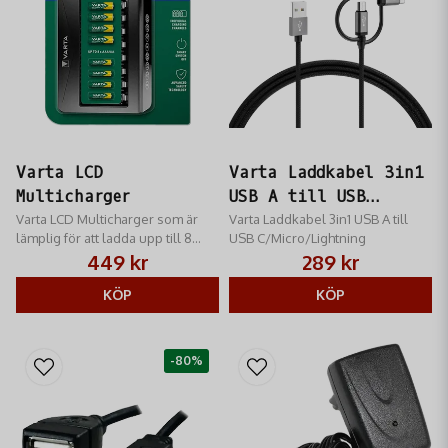
Varta LCD
Varta Laddkabel 3in1
Multicharger
USB A till USB
Varta LCD Multicharger som är
C/Micro/Lightning
Varta Laddkabel 3in1 USB A till
lämplig för att ladda upp till 8
USB C/Micro/Lightning
batterier samtidigt.
449 kr
289 kr
KÖP
KÖP
-80%