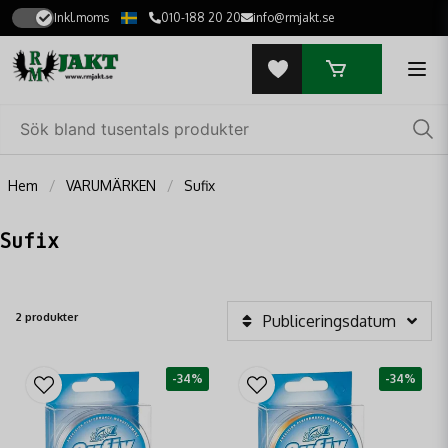
Inkl.moms
010-188 20 20
info@rmjakt.se
Hem
VARUMÄRKEN
Sufix
Sufix
2 produkter
Publiceringsdatum
-34%
-34%