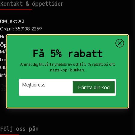
Kontakt & öppettider
RM Jakt AB
Org.nr: 559108-2259
Hemvägen 9C, 95731 Övertorneå
Öppettider
Få 5% rabatt
Mån-Fre: 10.00-17.00
Lör: 10:00-14:00 (Augusti-Oktober)
Anmäl dig till vårt nyhetsbrev och få 5 % rabatt på ditt
010-188 20 20
nästa köp i butiken.
info@rmjakt.se
email
Mejladress
Hämta din kod
Följ oss på: