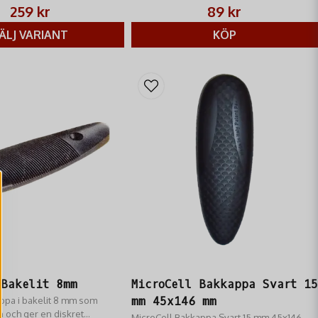
 för dina behov och göra det
259 kr
89 kr
.
ÄLJ VARIANT
KÖP
 Bakelit 8mm
MicroCell Bakkappa Svart 15
appa i bakelit 8 mm som
mm 45x146 mm
 och ger en diskret
MicroCell Bakkappa Svart 15 mm 45x146