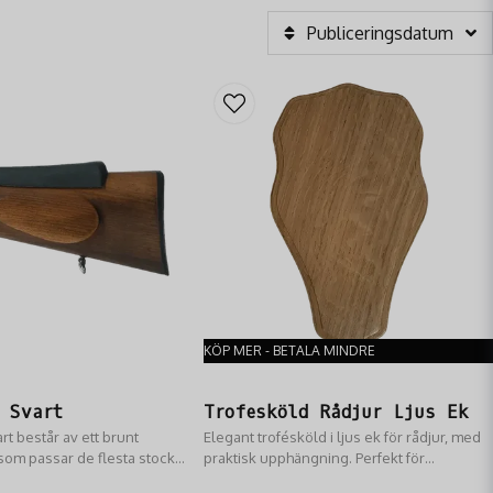
Publiceringsdatum
KÖP MER - BETALA MINDRE
 Svart
Trofesköld Rådjur Ljus Ek
t består av ett brunt
Elegant trofésköld i ljus ek för rådjur, med
om passar de flesta stockar
praktisk upphängning. Perfekt för
på stockkammen för att
jakttroféer.