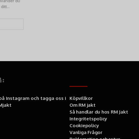
nvänder du
ditt
å:
Information
 på Instagram och tagga oss i
Köpvillkor
jakt
Om RM jakt
Så handlar du hos RM Jakt
Integritetspolicy
Cookiepolicy
Vanliga Frågor