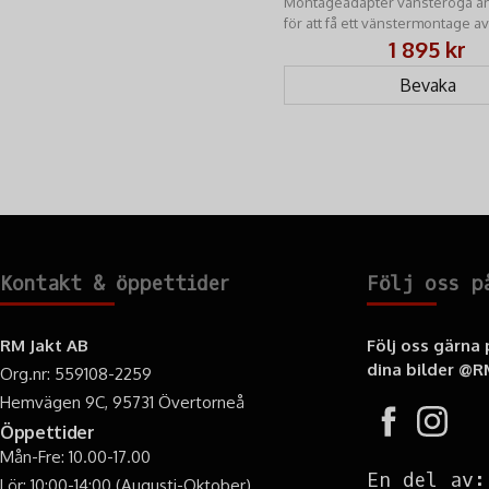
Montageadapter vänsteröga a
för att få ett v​änstermontage av 
kikarsikte för högerskyttar.
1 895 kr
Bevaka
Kontakt & öppettider
Följ oss p
RM Jakt AB
Följ oss gärna
dina bilder
@RM
Org.nr: 559108-2259
Hemvägen 9C, 95731 Övertorneå
Öppettider
Mån-Fre: 10.00-17.00
En del av:
Lör: 10:00-14:00 (Augusti-Oktober)