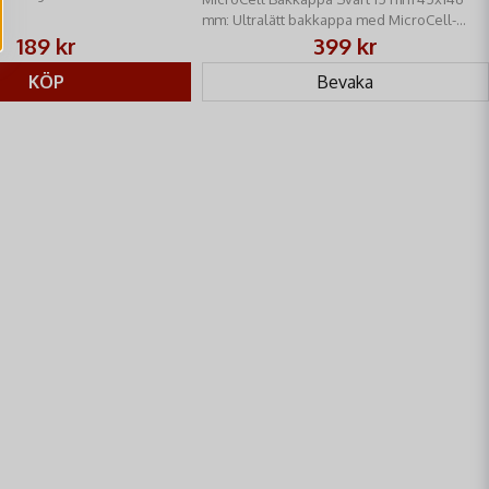
mm: Ultralätt bakkappa med MicroCell-
teknologi. Överlägsen rekyldämpning. 15
189 kr
399 kr
mm tjock för bästa komfort.
KÖP
Bevaka