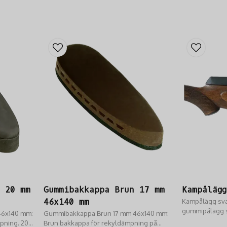
t 20 mm
Gummibakkappa Brun 17 mm
Kampålägg
46x140 mm
Kampålägg svar
gummipålägg s
46x140 mm:
Gummibakkappa Brun 17 mm 46x140 mm:
och monteras 
pning. 20
Brun bakkappa för rekyldämpning på