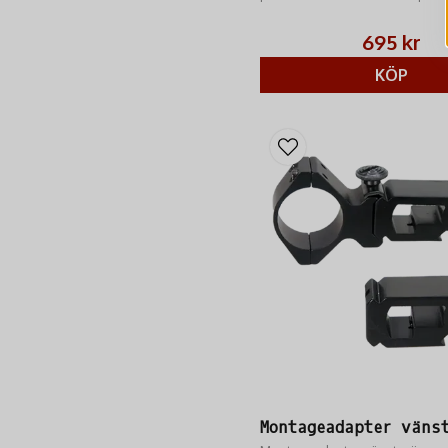
och såg.
695 kr
KÖP
Montageadapter väns