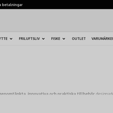
 betalningar
YTTE
FRILUFTSLIV
FISKE
OUTLET
VARUMÄRKE
genomtänkta, innovativa och praktiska tillbehör
designade 
are och naturälskare tack vare sina högkvalitativa och funktion