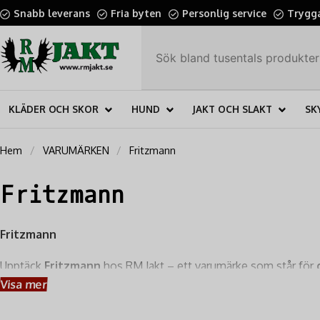
Snabb leverans
Fria byten
Personlig service
Trygga
KLÄDER OCH SKOR
HUND
JAKT OCH SLAKT
SK
Hem
VARUMÄRKEN
Fritzmann
Fritzmann
Fritzmann
Upptäck
Fritzmann
hos RM Jakt – ett varumärke som står för
Fritzmann har snabbt blivit ett populärt val bland nordiska jäg
Visa mer