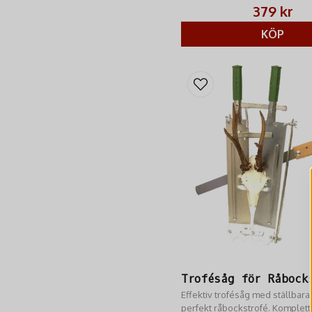
mm tjock för ökad skjutkomfort
379 kr
flesta vapenkolvar.
KÖP
Trofésåg för Råbock
Effektiv trofésåg med ställbara 
perfekt råbockstrofé. Komplett