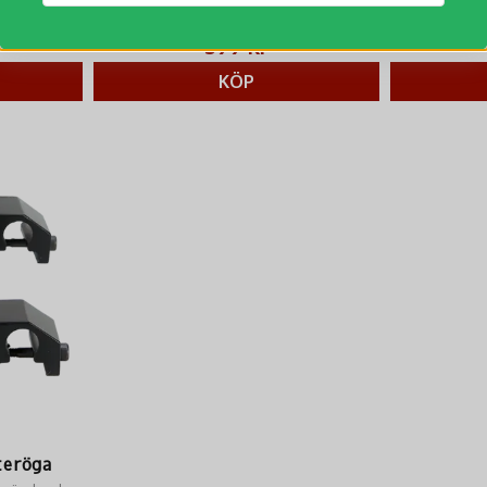
förlängning.
399 kr
KÖP
teröga