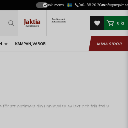
Inkl.moms
010-188 20 20
info@rmjakt.se
0 kr
N
KAMPANJVAROR
MINA SIDOR
för att optimera din upplevelse av jakt och friluftsliv.
ella produkter som löser vardagens utmaningar i skogen.