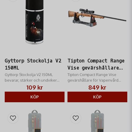
Gyttorp Stockolja V2
Tipton Compact Range
150ML
Vise gevärshållare
Gyttorp Stockolja V2 150ML
för Vapenvård
Tipton Compact Range Vise
bevarar, stärker och undviker
gevärshållare för Vapenvård​
uttorkning av trädetaljer
erbjuder en helt ny nivå av
109 kr
849 kr
prestanda
KÖP
KÖP