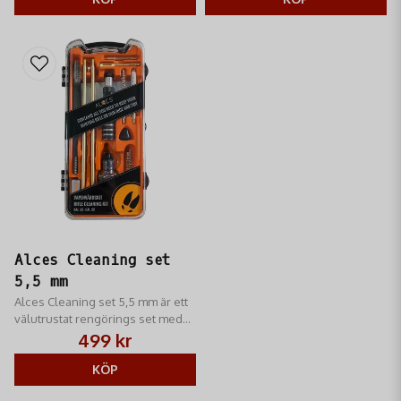
Alces Cleaning set
5,5 mm
Alces Cleaning set 5,5 mm är ett
välutrustat rengörings set med
praktisk förvaringslåda
499 kr
KÖP