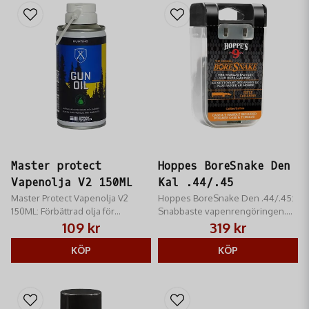
Master protect
Hoppes BoreSnake Den
Vapenolja V2 150ML
Kal .44/.45
Master Protect Vapenolja V2
Hoppes BoreSnake Den .44/.45:
150ML: Förbättrad olja för
Snabbaste vapenrengöringen.
rengöring och smörjning. Ger
Rengör i 3 steg (borste, torka,
109 kr
319 kr
rostskydd, fri från PTFE. Optimal
polera) med ett drag. Kal .44 &
vapenvård.
KÖP
.45.
KÖP