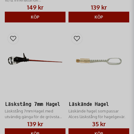
mässingsborste, nylonborste
149 kr
139 kr
samt bomullsborste
KÖP
KÖP
Läskstång 7mm Hagel
Läskände Hagel
Läskstång 7mm Hagel med
Läskände hagel som passar
utvändig gänga för de grövsta
Alces läskstång​ för hagelgevär.
kalibrarna
139 kr
35 kr
KÖP
KÖP