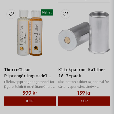
Nyhet
ThorroClean
Klickpatron Kaliber
Piprengöringsmedel
16 2-pack
118 ml
Effektivt piprengöringsmedel för
Klickpatron kaliber 16, optimal för
jägare, luktfritt och lättanvänt för
säker vapenvård. Undvik
både koppar- och krutrester.
torrklickning och förläng
399 kr
159 kr
livslängden på ditt vapen.
KÖP
KÖP