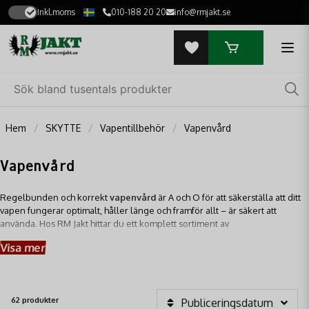
Inkl.moms
010-188 20 20
info@rmjakt.se
Hem
SKYTTE
Vapentillbehör
Vapenvård
Vapenvård
Regelbunden och korrekt
vapenvård
är A och O för att säkerställa att ditt
vapen fungerar optimalt, håller länge och framför allt – är säkert att
använda. Hos RM Jakt hittar du ett komplett sortiment av
vapenvårdsprodukter
som hjälper dig att bevara precisionen och
Visa mer
livslängden på ditt vapen, oavsett om det är ett
jaktgevär
, en
hagelbössa
eller en
tävlingspistol
.
62 produkter
Publiceringsdatum