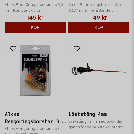
9,3 mm
Alces Rengöringsborstar 3-p 9,3
6,5/7 mm
Alces Rengöringsborstar 3-p
mm: Komplett kit för
6,5/7 mm innehållande
piprengöring. Brons-, nylon- och
mässingsborste, nylonborste
149 kr
149 kr
moppborste. Essentiellt för
samt bomullsborste
precision i grovkaliber.
KÖP
KÖP
Alces
Läskstång 4mm
Rengöringsborstar 3-p
Läskstång 4mm med utvändig
gänga för de minsta kalibrarna.
Cal 16/12
Alces Rengöringsborstar 3-p Cal
16/12 innehållande