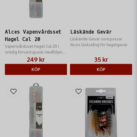
Alces Vapenvårdsset
Läskände Gevär
Hagel Cal 20
Läskände Gevär som passar
Alces läskstång​ för hagelgevär.
Vapenvårdsset Hagel Cal 20 i
smidig förvaringsask medföljer,
lätt att ha med sig och håller
249 kr
35 kr
ordning på verktygen.
KÖP
KÖP