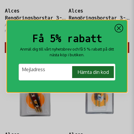
Alces
Alces
Rengöringsborstar 3-p
Rengöringsborstar 3-p
4,5 mm
Alces Rengöringsborstar 3-p 4,5
5,5 mm
Alces Rengöringsborstar 3-p 5,5
mm innehållande
mm innehållande
Få 5% rabatt
mässingsborste, nylonborste
mässingsborste, nylonborste
149 kr
149 kr
samt bomullsborste
samt bomullsborste
KÖP
KÖP
Anmäl dig till vårt nyhetsbrev och få 5 % rabatt på ditt
nästa köp i butiken.
email
Mejladress
Hämta din kod