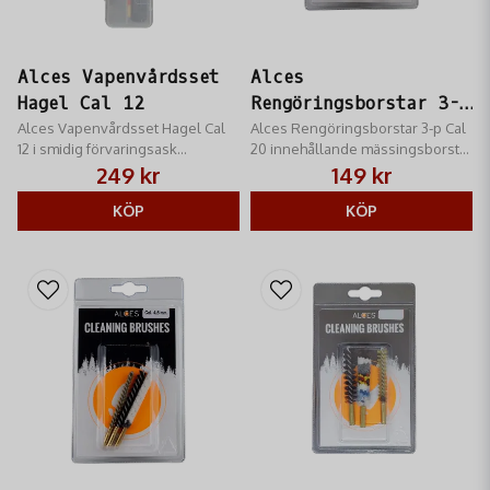
Alces Vapenvårdsset
Alces
Hagel Cal 12
Rengöringsborstar 3-p
Alces Vapenvårdsset Hagel Cal
Cal 20
Alces Rengöringsborstar 3-p Cal
12 i smidig förvaringsask
20 innehållande mässingsborste,
medföljer, lätt att ha med sig och
nylonborste samt bomullsborste
249 kr
149 kr
håller ordning på verktygen.
KÖP
KÖP