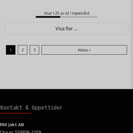
Visar 1-25 av 62 i Vapenvård
Visa fler ...
1
2
3
Nästa »
Kontakt & öppettider
RM Jakt AB
Org.nr: 559108-2259