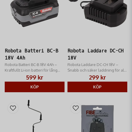
Robota Batteri BC-B
Robota Laddare DC-CH
18V 4Ah
18V
Robota Batteri BC-B 18V 4Ah –
Robota Laddare DC-CH 18V –
Kraftfullt Li-ion batteri för lång
Snabb och säker laddning för alla
drifttid. Med laddningsindikator
Robota 18V-batterier. Intelligent
599 kr
299 kr
och inbyggt skydd för alla Robota
teknik för längre batteritid och
18V-maskiner.
KÖP
trygg användning.
KÖP