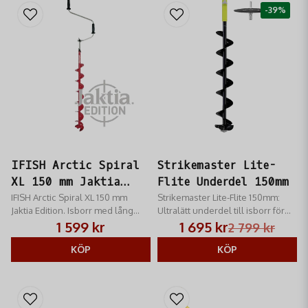
-39%
IFISH Arctic Spiral
Strikemaster Lite-
XL 150 mm Jaktia
Flite Underdel 150mm
Edition
IFISH Arctic Spiral XL 150 mm
Strikemaster Lite-Flite 150mm:
Jaktia Edition. Isborr med lång
Ultralätt underdel till isborr för
spiral för tjocka isar. Effektiv,
skruvdragare. Med Mora-skär
1 599 kr
1 695 kr
2 799 kr
robust och förberedd för
och issläppande syntetspiral för
skruvdragare.
KÖP
smidigt isfiske.
KÖP