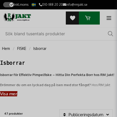
Inkl.moms
010-188 20 20
info@rmjakt.se
Hem
FISKE
Isborrar
Isborrar
Isborrar för Effektiv Pimpelfiske – Hitta Din Perfekta Borr hos RM Jakt!
Drömmer du om en lyckad dag på isen med stor fångst?
Hos RM Jakt
hittar du ett komplett sortiment av
isborrar
av hög kvalitet, designade för
Visa mer
att ge dig snabba och effektiva borrhål för ditt
pimpelfiske
. Oavsett om du
är en erfaren isfiskare eller nybörjare, har vi den
isborr
som passar just
dina behov och förhållanden.
47 produkter
Publiceringsdatum