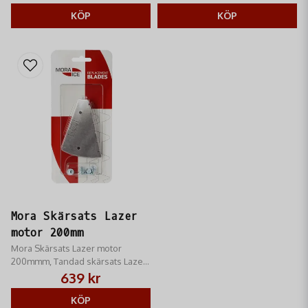
borrning i alla typer av is.
borrning i alla typer av is.
KÖP
KÖP
Mora Skärsats Lazer
motor 200mm
Mora Skärsats Lazer motor
200mmm, Tandad skärsats Lazer.
200 mm tandade reservskär till
639 kr
underd.
KÖP