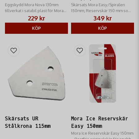
Eggskydd Mora Nova 130mm
Skärsats Mora Easy/Spiralen
tillverkat i satabil plast för Mora
150mm, Reservskär 150 mm som
Nova Isborrar.
passar till Mora Easy & Mora
229 kr
349 kr
Spiralen.
KÖP
KÖP
Skärsats UR
Mora Ice Reservskär
Stålkrona 115mm
Easy 150mm
Mora Ice Reservskär Easy 150mm
– Rostfria originalskär för snabb