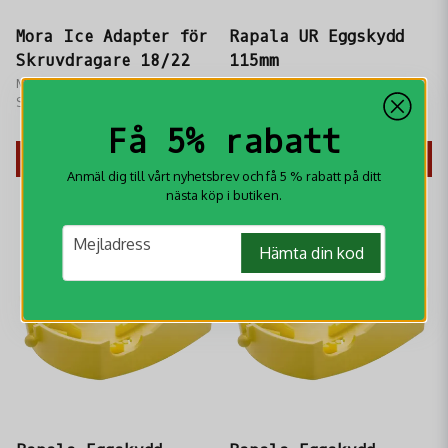
Mora Ice Adapter för
Rapala UR Eggskydd
Skruvdragare 18/22
115mm
Mora Ice Adapter för
Rapala UR Eggskydd 115mm
Skruvdragare 18/22 som gör det
passar fler borrmodeller du hittar
möjligt att använda en
här.
329 kr
159 kr
Få 5% rabatt
skruvdragare till din isborr.
KÖP
KÖP
Anmäl dig till vårt nyhetsbrev och få 5 % rabatt på ditt
nästa köp i butiken.
email
Mejladress
Hämta din kod