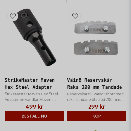
StrikeMaster Maven
Väinö Reservskär
Hex Steel Adapter
Raka 200 mm Tandade
StrikeMaster Maven Hex Steel
Reservskär till Väinö isborr med
Adapter omvandlar Mavens
raka, tandade blad på 200 mm.
hexagonanslutning till rund profil
Ger effektiv borrning och bra
499 kr
299 kr
i 22 mm
grepp i isen vid vinterfiske.
BESTÄLL NU
KÖP