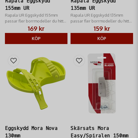
Rapala Eggskydd
Rapala Eggskydd
155mm UR
135mm UR
Rapala UR Eggskydd 155mm
Rapala UR Eggskydd 135mm
passar fler borrmodeller du hittar
passar fler borrmodeller du hittar
här.
här.
169 kr
159 kr
KÖP
KÖP
Eggskydd Mora Nova
Skärsats Mora
130mm
Easy/Spiralen 150mm