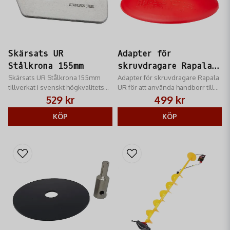
Skärsats UR
Adapter för
Stålkrona 155mm
skruvdragare Rapala
Skärsats UR Stålkrona 155mm
UR
Adapter för skruvdragare Rapala
tillverkat i svenskt högkvalitets
UR för att använda handborr till
stål.
de nya Rapala Ur och Makita
529 kr
499 kr
isborrarna
KÖP
KÖP