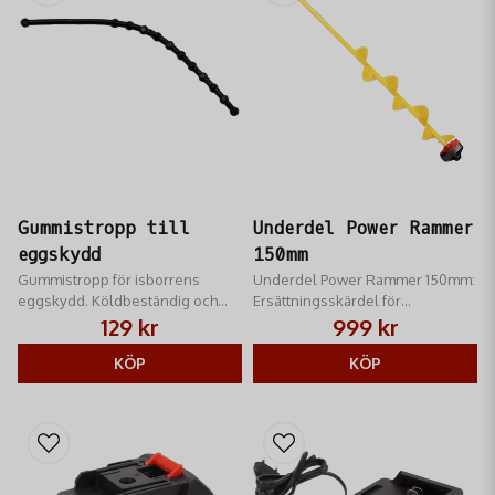
Gummistropp till
Underdel Power Rammer
eggskydd
150mm
Gummistropp för isborrens
Underdel Power Rammer 150mm:
eggskydd. Köldbeständig och
Ersättningsskärdel för
hållbar reservdel som säkrar
batteridriven isborr. 150mm
129 kr
999 kr
skären under transport och
diameter för snabbt och effektivt
förvaring vid isfiske.
KÖP
fiske. Optimal prestanda.
KÖP