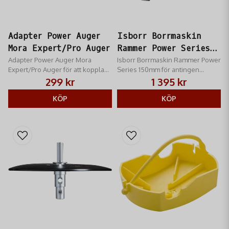
Adapter Power Auger
Isborr Borrmaskin
Mora Expert/Pro Auger
Rammer Power Series
Adapter Power Auger Mora
150mm
Isborr Borrmaskin Rammer Power
Expert/Pro Auger för att koppla
Series 150mm för antingen
din isborr till skruvdragare
handvevning eller till att fästas i
299 kr
1 395 kr
skruvdragare.
KÖP
KÖP