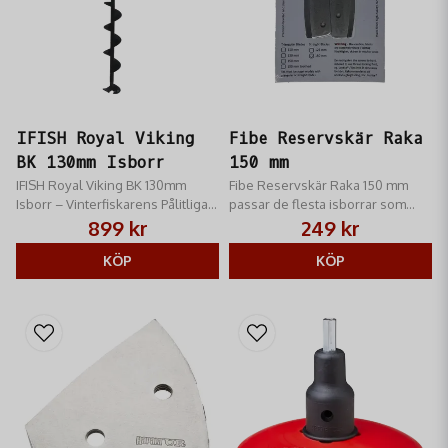
IFISH Royal Viking
Fibe Reservskär Raka
BK 130mm Isborr
150 mm
IFISH Royal Viking BK 130mm
Fibe Reservskär Raka 150 mm
Isborr – Vinterfiskarens Pålitliga
passar de flesta isborrar som
Arbetshäst!
finns på marknaden som har raka
899 kr
249 kr
skär
KÖP
KÖP