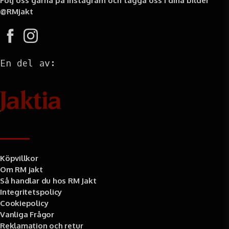
Följ oss gärna på Instagram och tagga oss i dina bilder
@RMjakt
En del av:
Information
Köpvillkor
Om RM jakt
Så handlar du hos RM Jakt
Integritetspolicy
Cookiepolicy
Vanliga Frågor
Reklamation och retur