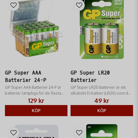
GP Super AAA
GP Super LR20
Batterier 24-P
Batterier
GP Super AAA Batterier 24-P är
GP Super LR20 Batterier är ett
batterier lämpliga för de flesta
alkaliskt D-batteri (LR20) som du
produkter med låg till medelhög
kan använda för de flesta
129 kr
49 kr
strömförbrukning som
produkter med låg till medelhög
exempelvis leksaker,
KÖP
strömförbrukning.
KÖP
väggklockor och ficklampor.