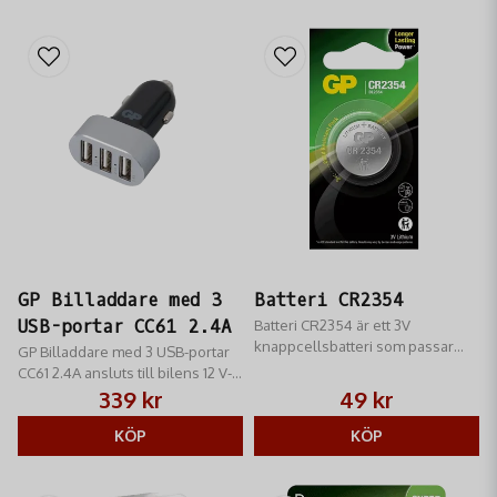
enheter m.m.
GP Billaddare med 3
Batteri CR2354
USB-portar CC61 2.4A
Batteri CR2354 är ett 3V
knappcellsbatteri som passar
GP Billaddare med 3 USB-portar
blandannat flertalet kikarsiktan
CC61 2.4A ansluts till bilens 12 V-
av märket Meopta
cigguttag och är kompatibel med
339 kr
49 kr
smartphones mm
KÖP
KÖP