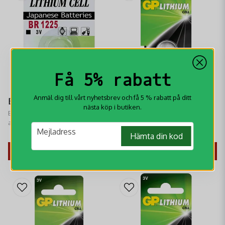
Få 5% rabatt
Anmäl dig till vårt nyhetsbrev och få 5 % rabatt på ditt
Batteri BR1225
Batteri CR2016
nästa köp i butiken.
Batteri BR1225 passar bland
Batteri CR2016 3V
annat Aimpoint Acro C1 men även
knappcrellsbatteri från GP
email
Mejladress
andra små elektroniska
Batterier.
59 kr
35 kr
Hämta din kod
apparater.
KÖP
KÖP