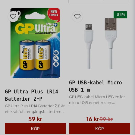
-84%
GP USB-kabel Micro
USB 1 m
GP Ultra Plus LR14
GP USB-kabel Micro USB 1m för
Batterier 2-P
micro-USB enheter som
GP Ultra Plus LR14 Batterier 2-P är
Androidtelefoner och portabla
ett kraftfullt engångsbatteri med
spelenheter.
lång livslängd som passar till t.ex
59 kr
16 kr
99 kr
fotoblixtar, kameror,
spelkontroller, trådlösa möss,
KÖP
KÖP
leksaker, ficklampor, radiostyrda