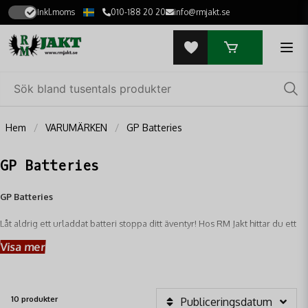
Inkl.moms
010-188 20 20
info@rmjakt.se
Hem
VARUMÄRKEN
GP Batteries
GP Batteries
GP Batteries
Låt aldrig ett urladdat batteri stoppa ditt äventyr! Hos RM Jakt hittar du ett
noga utvalt sortiment av
GP Batteries
– ett globalt ledande varumärke som
Visa mer
levererar
pålitlig och långvarig energi
till all din viktiga utrustning i fält.
GP Batteries är synonymt med
kvalitet och prestanda
, särskilt anpassat för
att möta de krävande behoven hos jägare, fiskare och friluftsentusiaster.
10 produkter
Publiceringsdatum