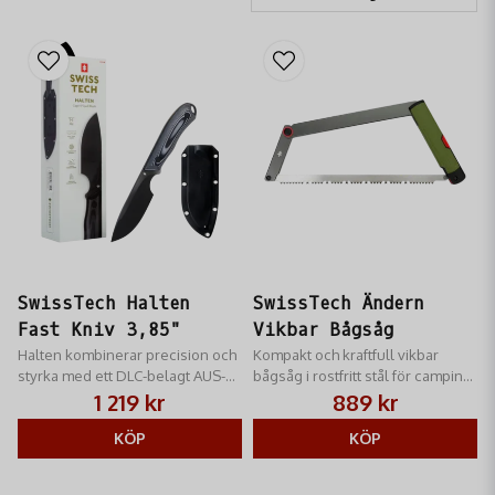
SwissTech Halten
SwissTech Ändern
Fast Kniv 3,85"
Vikbar Bågsåg
Halten kombinerar precision och
Kompakt och kraftfull vikbar
styrka med ett DLC-belagt AUS-8
bågsåg i rostfritt stål för camping
blad för optimal slitstyrka och
och friluftsliv.
1 219 kr
889 kr
kontroll.
KÖP
KÖP