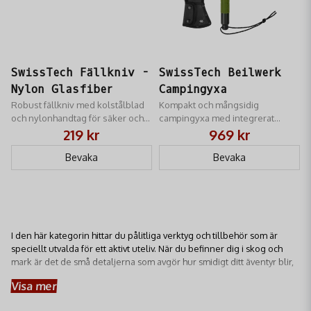
SwissTech Fällkniv -
SwissTech Beilwerk
Nylon Glasfiber
Campingyxa
Robust fällkniv med kolstålblad
Kompakt och mångsidig
och nylonhandtag för säker och
campingyxa med integrerat
effektiv användning.
verktyg, perfekt för
219 kr
969 kr
utomhusäventyr.
Bevaka
Bevaka
I den här kategorin hittar du pålitliga verktyg och tillbehör som är
speciellt utvalda för ett aktivt uteliv. När du befinner dig i skog och
mark är det de små detaljerna som avgör hur smidigt ditt äventyr blir,
och med rätt utrustning i fickan eller bältet är du redo för allt.
Visa mer
Här kan du utforska robusta fällknivar med exceptionell skärpa,