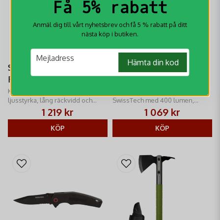
Få 5% rabatt
Anmäl dig till vårt nyhetsbrev och få 5 % rabatt på ditt
nästa köp i butiken.
email
Mejladress
Hämta din kod
SwissTech Toll
SwissTech Kumpel
Ficklampa 1000 lm
Mini Pannlampa 400
Kraftfull ficklampa med 1000 lm
lm
Kompakt pannlampa från
ljusstyrka, lång räckvidd och
SwissTech med 400 lumen,
robust design för jakt och
headlamp & cap light, perfekt för
1 219 kr
1 069 kr
friluftsliv.
friluftsliv.
KÖP
KÖP