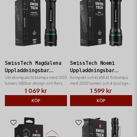
SwissTech Magdalena
SwissTech Noemi
Uppladdningsbar
Uppladdningsbar
Ficklampa 1000 lm
Ultrakompakt ficklampa med 1000
Ficklampa 2000 lm
Kompakt och kraftfull ficklampa
lumen, hållbar design och flera
med 2000 lumen och 4 ljuslägen,
ljuslägen för alla äventyr.
perfekt för jakt och friluftsliv.
1 069 kr
1 599 kr
KÖP
KÖP