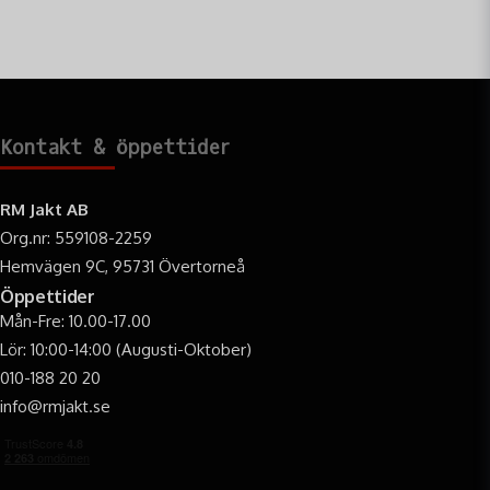
mångsidiga multiverktyg som kombinerar tänger, skruvmejslar och
avbitare i ett, samt smarta belysningslösningar och campingtillbehör.
Produkterna i denna kategori är designade för att tåla väder, vind och
hårt slitage under jaktpasset, fisketuren eller vandringen. Oavsett om
du behöver kapa en gren, laga en bit utrustning vid lägerelden eller
fixa något akut i vardagen, hittar du rätt verktyg här. Bläddra igenom
vårt utbud och hitta de perfekta tillskotten till din jakt- och
Kontakt & öppettider
vildmarkspackning
RM Jakt AB
Org.nr: 559108-2259
Hemvägen 9C, 95731 Övertorneå
Öppettider
Mån-Fre: 10.00-17.00
Lör: 10:00-14:00 (Augusti-Oktober)
010-188 20 20
info@rmjakt.se