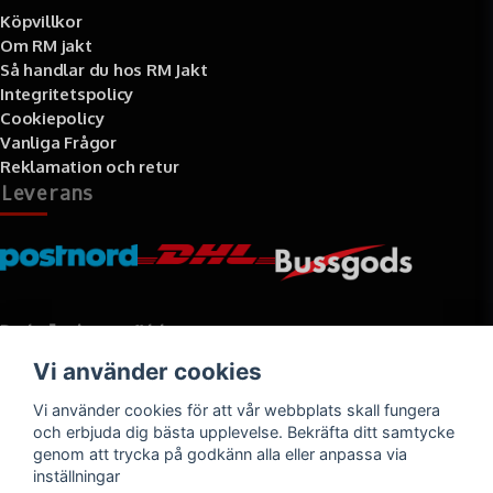
Köpvillkor
Om RM jakt
Så handlar du hos RM Jakt
Integritetspolicy
Cookiepolicy
Vanliga Frågor
Reklamation och retur
Leverans
Betalningssätt
Vi använder cookies
Faktura, delbetalning, kort- eller direktbetalning
Vi använder cookies för att vår webbplats skall fungera
och erbjuda dig bästa upplevelse. Bekräfta ditt samtycke
genom att trycka på godkänn alla eller anpassa via
inställningar