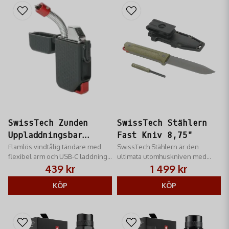
SwissTech Zunden
SwissTech Stählern
Uppladdningsbar
Fast Kniv 8,75"
Tändare IPX7
Flamlös vindtålig tändare med
SwissTech Stählern är den
flexibel arm och USB-C laddning.
ultimata utomhuskniven med
Perfekt för alla väder.
robust full tang-design och
439 kr
1 499 kr
premium material.
KÖP
KÖP