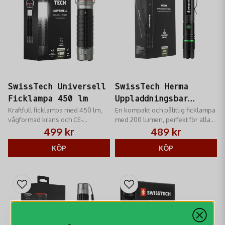
SwissTech Universell
SwissTech Herma
Ficklampa 450 lm
Uppladdningsbar
Kraftfull ficklampa med 450 lm,
Pennlampa 200 lm
En kompakt och pålitlig ficklampa
vågformad krans och CE-
med 200 lumen, perfekt för alla
godkännande för säkerhet.
äventyr.
499 kr
489 kr
KÖP
KÖP