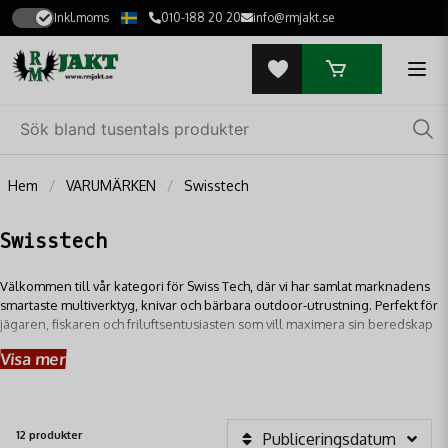
Inkl.moms
010-188 20 20
info@rmjakt.se
Hem
VARUMÄRKEN
Swisstech
Swisstech
Välkommen till vår kategori för Swiss Tech, där vi har samlat marknadens
smartaste multiverktyg, knivar och bärbara outdoor-utrustning. Perfekt för
jägaren, fiskaren och friluftsentusiasten som vill maximera sin beredskap
utan att tynga ner ryggsäcken. Utforska ett sortiment av kompakta verktyg
Visa mer
skapade för att lösa både små och stora utmaningar under dina äventyr i
naturen.
12 produkter
Publiceringsdatum