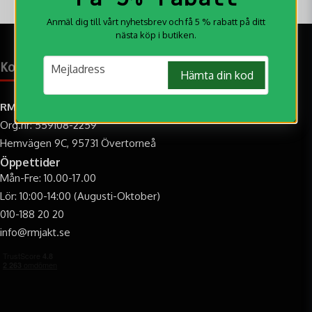
Anmäl dig till vårt nyhetsbrev och få 5 % rabatt på ditt
nästa köp i butiken.
email
Kontakt & öppettider
Mejladress
Hämta din kod
RM Jakt AB
Org.nr: 559108-2259
Hemvägen 9C, 95731 Övertorneå
Öppettider
Mån-Fre: 10.00-17.00
Lör: 10:00-14:00 (Augusti-Oktober)
010-188 20 20
info@rmjakt.se