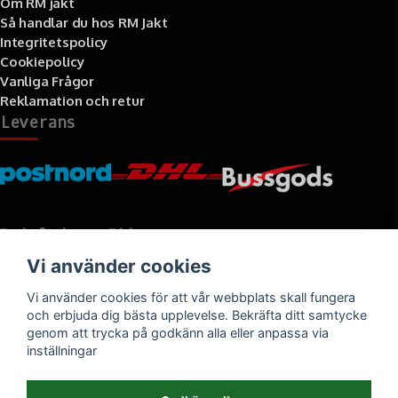
Om RM jakt
Så handlar du hos RM Jakt
Integritetspolicy
Cookiepolicy
Vanliga Frågor
Reklamation och retur
Leverans
Betalningssätt
Vi använder cookies
Faktura, delbetalning, kort- eller direktbetalning
Vi använder cookies för att vår webbplats skall fungera
och erbjuda dig bästa upplevelse. Bekräfta ditt samtycke
genom att trycka på godkänn alla eller anpassa via
inställningar