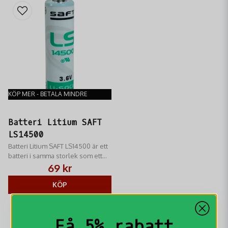
KÖP MER - BETALA MINDRE
Batteri Litium SAFT
LS14500
Batteri Litium SAFT LS14500 är ett
batteri i samma storlek som ett
vanligt R6/AA-batteri.
69 kr
KÖP
Få 5% rabatt