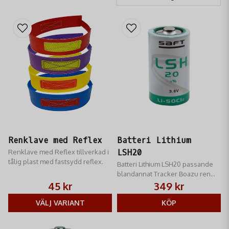
Renklave med Reflex
Batteri Lithium
Renklave med Reflex tillverkad i
LSH20
tålig plast med fastsydd reflex.
Batteri Lithium LSH20 passande
blandannat Tracker Boazu ren
gps enheterna.
45 kr
349 kr
VÄLJ VARIANT
KÖP