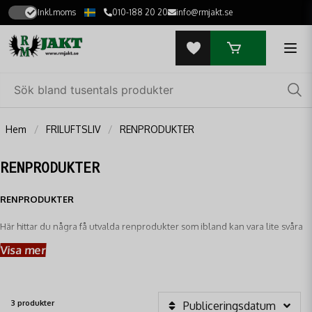
Inkl.moms
010-188 20 20
info@rmjakt.se
Hem
FRILUFTSLIV
RENPRODUKTER
RENPRODUKTER
RENPRODUKTER
Här hittar du några få utvalda renprodukter som ibland kan vara lite svåra
att hitta eller som vår storsäljande ren-gps från ultracom.
Visa mer
3 produkter
Publiceringsdatum