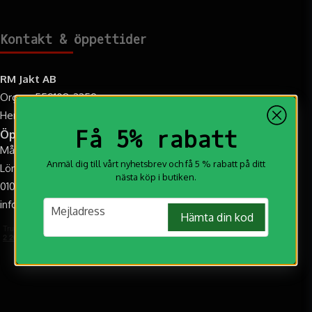
Kontakt & öppettider
RM Jakt AB
Org.nr: 559108-2259
Hemvägen 9C, 95731 Övertorneå
Få 5% rabatt
Öppettider
Mån-Fre: 10.00-17.00
Anmäl dig till vårt nyhetsbrev och få 5 % rabatt på ditt
Lör: 10:00-14:00 (Augusti-Oktober)
nästa köp i butiken.
010-188 20 20
info@rmjakt.se
email
Mejladress
Hämta din kod