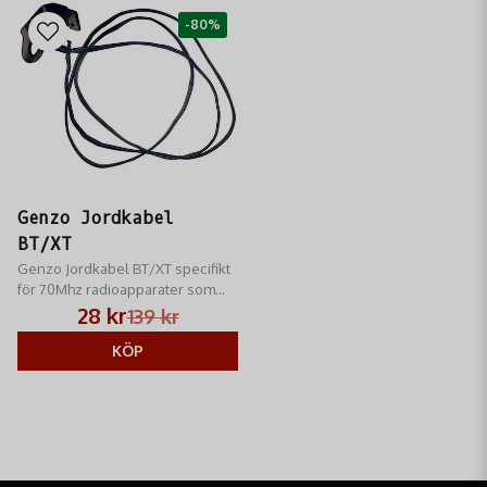
-80%
Genzo Jordkabel
BT/XT
Genzo Jordkabel BT/XT specifikt
för 70Mhz radioapparater som
används i Finland
28 kr
139 kr
KÖP