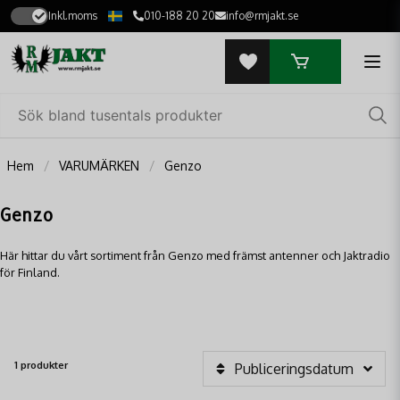
Inkl.moms
010-188 20 20
info@rmjakt.se
Hem
VARUMÄRKEN
Genzo
Genzo
Här hittar du vårt sortiment från Genzo med främst antenner och Jaktradio
för Finland.
1 produkter
Publiceringsdatum