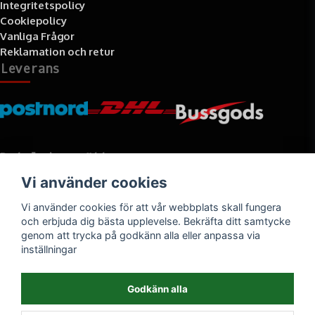
Integritetspolicy
Cookiepolicy
Vanliga Frågor
Reklamation och retur
Leverans
Betalningssätt
Vi använder cookies
Faktura, delbetalning, kort- eller direktbetalning
Vi använder cookies för att vår webbplats skall fungera
och erbjuda dig bästa upplevelse. Bekräfta ditt samtycke
genom att trycka på godkänn alla eller anpassa via
inställningar
Godkänn alla