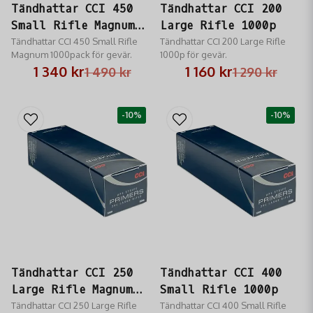
Tändhattar CCI 450
Tändhattar CCI 200
Small Rifle Magnum
Large Rifle 1000p
1000p
Tändhattar CCI 450 Small Rifle
Tändhattar CCI 200 Large Rifle
Magnum 1000pack för gevär.
1000p för gevär.
1 340 kr
1 160 kr
1 490 kr
1 290 kr
-10%
-10%
Tändhattar CCI 250
Tändhattar CCI 400
Large Rifle Magnum
Small Rifle 1000p
1000p
Tändhattar CCI 250 Large Rifle
Tändhattar CCI 400 Small Rifle