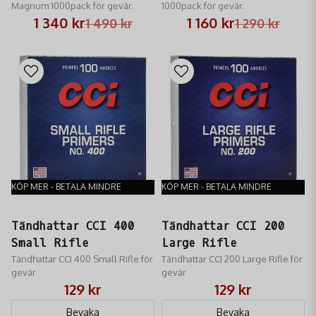
Magnum 1000pack för gevär.
1000pack för gevär.
1 340 kr
1 160 kr
1 490 kr
1 290 kr
KÖP MER - BETALA MINDRE
KÖP MER - BETALA MINDRE
Tändhattar CCI 400
Tändhattar CCI 200
Small Rifle
Large Rifle
Tändhattar CCI 400 Small Rifle för
Tändhattar CCI 200 Large Rifle för
gevär
gevär
129 kr
129 kr
Bevaka
Bevaka