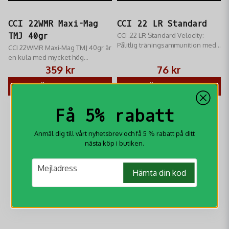
CCI 22WMR Maxi-Mag
CCI 22 LR Standard
TMJ 40gr
CCI .22 LR Standard Velocity:
Pålitlig träningsammunition med
CCI 22WMR Maxi-Mag TMJ 40gr är
subsonic-hastighet. Jämn
en kula med mycket hög
precision och hög driftsäkerhet
precision till både träning & jakt
359 kr
76 kr
för alla typer av .22-vapen.
VÄLJ VARIANT
VÄLJ VARIANT
Få 5% rabatt
-10%
-10%
Anmäl dig till vårt nyhetsbrev och få 5 % rabatt på ditt
nästa köp i butiken.
email
Mejladress
Hämta din kod