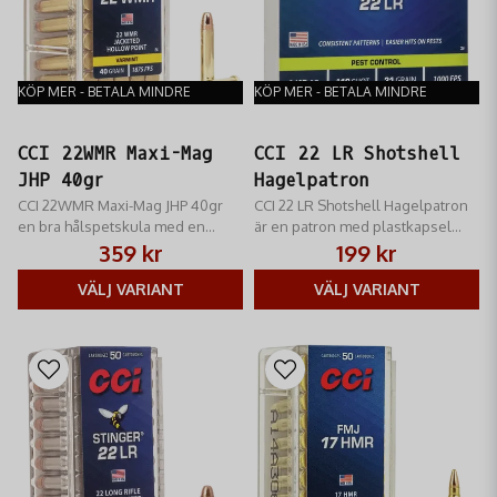
KÖP MER - BETALA MINDRE
KÖP MER - BETALA MINDRE
CCI 22WMR Maxi-Mag
CCI 22 LR Shotshell
JHP 40gr
Hagelpatron
CCI 22WMR Maxi-Mag JHP 40gr
CCI 22 LR Shotshell Hagelpatron
en bra hålspetskula med en
är en patron med plastkapsel
kontrollerad expansion vid träff,
laddad med finhagel
359 kr
199 kr
väldigt bra precision.
VÄLJ VARIANT
VÄLJ VARIANT