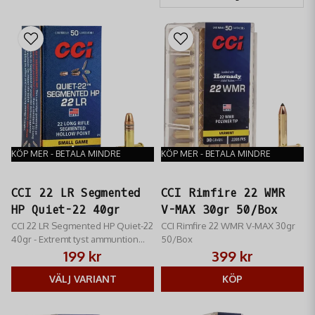
KÖP MER - BETALA MINDRE
KÖP MER - BETALA MINDRE
CCI 22 LR Segmented
CCI Rimfire 22 WMR
HP Quiet-22 40gr
V-MAX 30gr 50/Box
CCI 22 LR Segmented HP Quiet-22
CCI Rimfire 22 WMR V-MAX 30gr
40gr - ​Extremt tyst ammuntion
50/Box
som är laddad med en
199 kr
399 kr
hålspetskula som expanderar
och delar på sig vid träff
VÄLJ VARIANT
KÖP