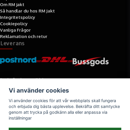
Om RM jakt
Så handlar du hos RM Jakt
Integritetspolicy
Cookiepolicy
Vanliga Frågor
Reklamation och retur
Leverans
Betalningssätt
Vi använder cookies
Faktura, delbetalning, kort- eller direktbetalning
Vi använder cookies för att vår webbplats skall fungera
och erbjuda dig bästa upplevelse. Bekräfta ditt samtycke
genom att trycka på godkänn alla eller anpassa via
inställningar