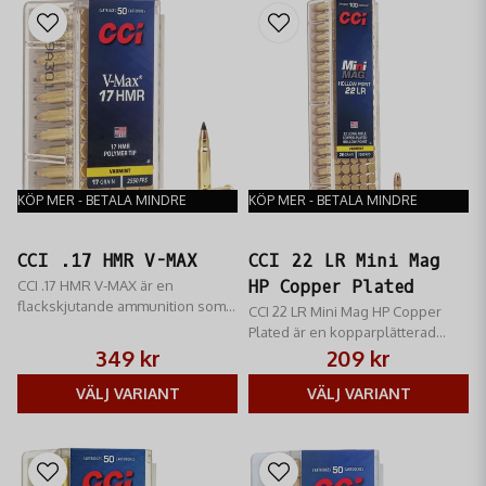
KÖP MER - BETALA MINDRE
KÖP MER - BETALA MINDRE
CCI .17 HMR V-MAX
CCI 22 LR Mini Mag
CCI .17 HMR V-MAX är en
HP Copper Plated
flackskjutande ammunition som
CCI 22 LR Mini Mag HP Copper
erbjuder hög precision och en
Plated är en kopparplätterad
förödande chock-effekt på tex
hålspets jaktammunition.
349 kr
209 kr
skadedju
VÄLJ VARIANT
VÄLJ VARIANT