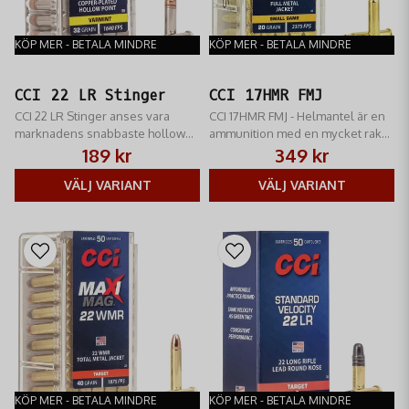
KÖP MER - BETALA MINDRE
KÖP MER - BETALA MINDRE
CCI 22 LR Stinger
CCI 17HMR FMJ
CCI 22 LR Stinger anses vara
CCI 17HMR FMJ - Helmantel är en
marknadens snabbaste hollow
ammunition med en mycket rak
point för 22 LR med sina
kulbana
189 kr
349 kr
500m/sek
VÄLJ VARIANT
VÄLJ VARIANT
KÖP MER - BETALA MINDRE
KÖP MER - BETALA MINDRE