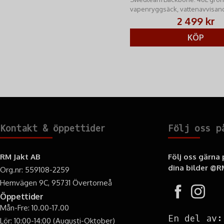
vapenryggsäck, vattenavvisan
MOLLTEC™, integrerat vapenfa
2 499 kr
rmjakt.se.
KÖP
Kontakt & öppettider
Följ oss p
RM Jakt AB
Följ oss gärna
dina bilder
@RM
Org.nr: 559108-2259
Hemvägen 9C, 95731 Övertorneå
Öppettider
Mån-Fre: 10.00-17.00
En del av:
Lör: 10:00-14:00 (Augusti-Oktober)