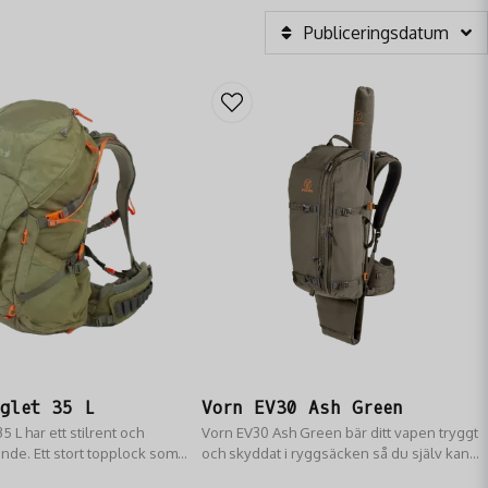
Publiceringsdatum
glet 35 L
Vorn EV30 Ash Green
5 L har ett stilrent och
Vorn EV30 Ash Green bär ditt vapen tryggt
de. Ett stort topplock som
och skyddat i ryggsäcken så du själv kan
blixtlås gör att det är lätt att
fokusera helt på jakten.