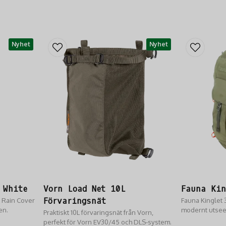
Nyhet
Nyhet
 White
Vorn Load Net 10L
Fauna Kin
 Rain Cover
Förvaringsnät
Fauna Kinglet 3
en.
modernt utseen
Praktiskt 10L förvaringsnät från Vorn,
öppnas med ett 
perfekt för Vorn EV30/45 och DLS-system.