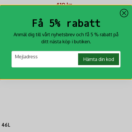
packa
419 kr
KÖP
Få 5% rabatt
Anmäl dig till vårt nyhetsbrev och få 5 % rabatt på
ditt nästa köp i butiken.
email
Mejladress
Hämta din kod
 46L