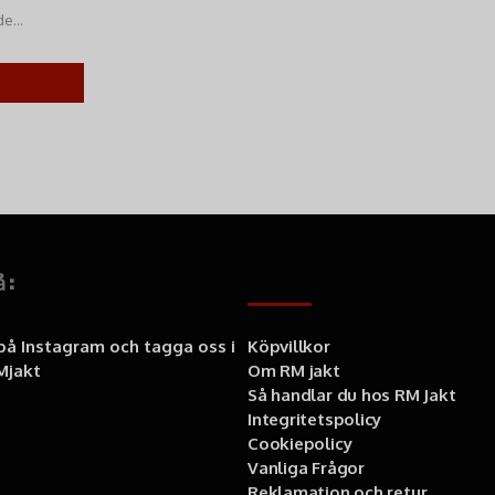
de
ck. Köp på
å:
Information
 på Instagram och tagga oss i
Köpvillkor
jakt
Om RM jakt
Så handlar du hos RM Jakt
Integritetspolicy
Cookiepolicy
Vanliga Frågor
Reklamation och retur