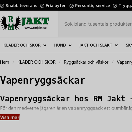
Snabb leverans
Fria byten
Personlig service
Trygga
KLÄDER OCH SKOR
HUND
JAKT OCH SLAKT
SK
Hem
KLÄDER OCH SKOR
Ryggsäckar och väskor
Vapenr
Vapenryggsäckar
Vapenryggsäckar hos RM Jakt 
För den medvetne jägaren är en
vapenryggsäck
ett oumbärligt
specialiserat sortiment av
högkvalitativa vapenryggsäckar
Visa mer
förvaringslösningar
för all din övriga utrustning.