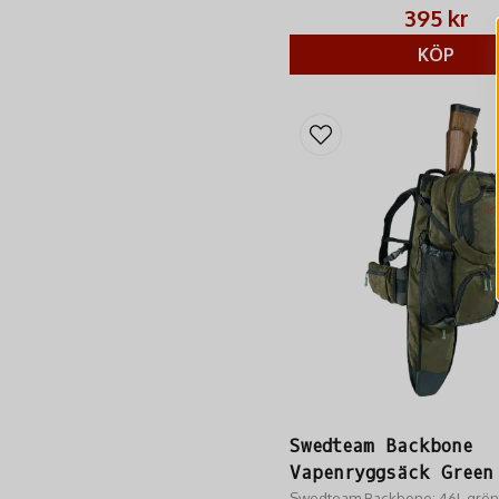
395 kr
KÖP
Swedteam Backbone
Vapenryggsäck Green
Swedteam Backbone: 46L grön