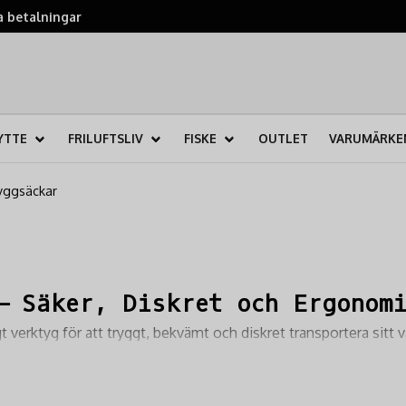
 betalningar
YTTE
FRILUFTSLIV
FISKE
OUTLET
VARUMÄRKE
yggsäckar
– Säker, Diskret och Ergonom
 verktyg för att tryggt, bekvämt och diskret transportera sitt v
som är designade för att skydda ditt vapen optimalt samtidigt