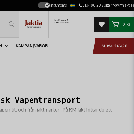
Inkl.moms
010-188 20 20
info@rmjakt.se
0 kr
N
KAMPANJVAROR
MINA SIDOR
isk Vapentransport
apen till och från jaktmarken. På RM Jakt hittar du ett
 som de erbjuder
överlägsen bärkomfort och smarta