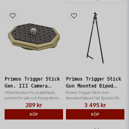
pålitlighet
inom jaktutrustning. Hos RM Jakt hittar du ett brett sortiment av
Primos prisbelönta produkter, designade av jägare, för jägare, för att ge dig
övertaget i fält.
Primos Trigger Stick
Primos Trigger Stick
Gen. III Camera
Gun Mounted Bipod
Mount
Tillbehörsbas för snabbfäste,
Tall Spartan 81-
Primos Trigger Stick Gun
perfekt för jakt och fotografering
Mounted Bipod Tall Spartan 81-
165cm
med standard ¼”-20 gänga.
165cm fästs direkt på ditt vapen
289 kr
3 495 kr
via en adapter som monteras vid
KÖP
vapnets Picatinny-skena
KÖP