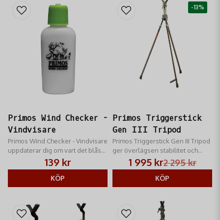
-13%
Primos Wind Checker -
Primos Triggerstick
Vindvisare
Gen III Tripod
Primos Wind Checker - Vindvisare
Primos Triggerstick Gen III Tripod
uppdaterar dig om vart det blåser
ger överlägsen stabilitet och
ifrån - ett lätt tryck på flaskan är
flexibel höjdjustering (61-157 cm)
139 kr
1 995 kr
2 295 kr
det enda som behövs.
vinklar man ut benen anpassar
KÖP
man snabbt stödet från stående
KÖP
till sittande/knästående position