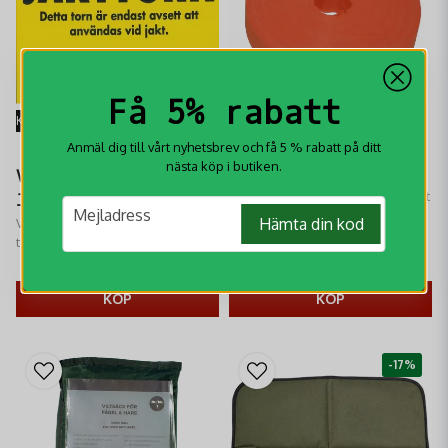
Få 5% rabatt
KÖP MER - BETALA MINDRE
Anmäl dig till vårt nyhetsbrev och få 5 % rabatt på ditt
Snitselband Orange
nästa köp i butiken.
20mmx65M
Varningsskylt
Snitselband Non-Woven 65 m ett
Jakttorn
email
Mejladress
utmärkt band att snitsla t.ex.
Varningsskylt Jakttorn - Detta
Hämta din kod
skottplatser eller rågångar med.
torn är endast avsett att
användas vid jakt.
75 kr
49 kr
KÖP
KÖP
-17%