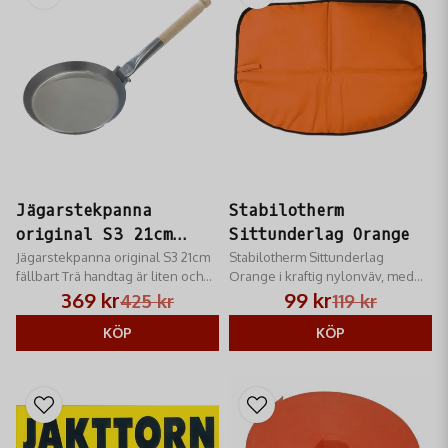
Jägarstekpanna
Stabilotherm
original S3 21cm
Sittunderlag Orange
fällbart Trä handtag
Jägarstekpanna original S3 21cm
Stabilotherm Sittunderlag
fällbart Trä handtag är liten och
Orange i kraftig nylonväv, med
smidig att ha med både för jakt-
stoppning av cellplast.
369 kr
99 kr
425 kr
119 kr
och uteliv.
KÖP
KÖP