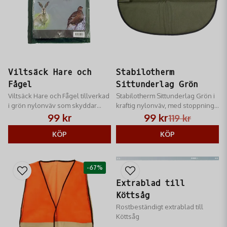
Viltsäck Hare och
Stabilotherm
Fågel
Sittunderlag Grön
Viltsäck Hare och Fågel tillverkad
Stabilotherm Sittunderlag Grön i
i grön nylonväv som skyddar
kraftig nylonväv, med stoppning
slaktkroppen mot knott, mygg,
av cellplast.
99 kr
99 kr
119 kr
flugor, getingar och fåglar.
KÖP
KÖP
-67%
Extrablad till
Köttsåg
Rostbeständigt extrablad till
Köttsåg