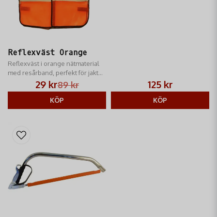
Reflexväst Orange
Reflexväst i orange nätmaterial
med resårband, perfekt för jakt
och friluftsliv.
29 kr
125 kr
89 kr
KÖP
KÖP