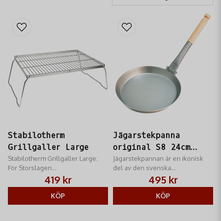
Stabilotherm
Jägarstekpanna
Grillgaller Large
original S8 24cm
Stabilotherm Grillgaller Large:
fällbart Trä handtag
Jägarstekpannan är en ikonisk
För Storslagen
del av den svenska
Utomhusmatlagning över Öppen
friluftstraditionen, känd för sin
419 kr
495 kr
Eld
förmåga att leverera utsökta
KÖP
måltider över öppen eld eller på
KÖP
gasol