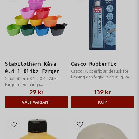
Stabilotherm Kåsa
Casco Rubberfix
0.4 l Olika Färger
Casco Rubberfix är idealisk för
limning och fogfyllning av gummi,
Stabilotherm Kåsa 0.4 l Olika
läder, textil, trä, neopren och
Färger med många
olika syntetmaterial.
användningsområden!
29 kr
139 kr
VÄLJ VARIANT
KÖP