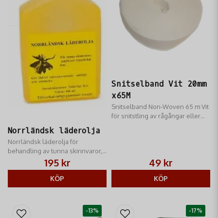
Snitselband Vit 20mm
x65M
Snitselband Non-Woven 65 m Vit
för snitstling av rågångar eller
skottplatser.
Norrländsk läderolja
Norrländsk läderolja för
behandling av tunna skinnvaror,
ryggsäckar, jaktbyxor m.m
195 kr
49 kr
KÖP
KÖP
-13%
-17%