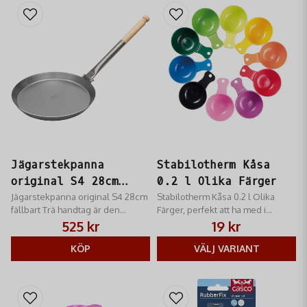
Jägarstekpanna
Stabilotherm Kåsa
original S4 28cm
0.2 l Olika Färger
fällbart Trä handtag
Jägarstekpanna original S4 28cm
Stabilotherm Kåsa 0.2 l Olika
fällbart Trä handtag är den
Färger, perfekt att ha med i
största modellen i serien av
skogen!
525 kr
19 kr
Jägarstekpannor
KÖP
VÄLJ VARIANT