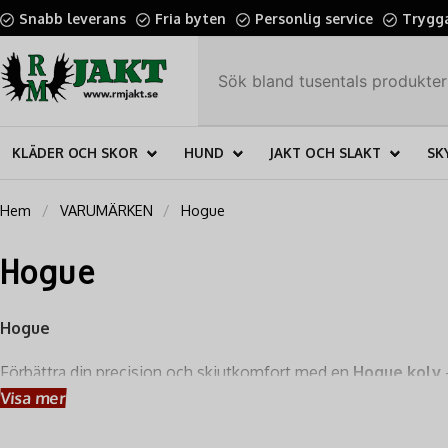
Snabb leverans
Fria byten
Personlig service
Trygga
KLÄDER OCH SKOR
HUND
JAKT OCH SLAKT
SK
Hem
VARUMÄRKEN
Hogue
Hogue
Hogue
Förbättra din precision och skjutkomfort med en
Hogue kolv
revolutionerat marknaden med sina
mjuka, greppvänliga oc
Visa mer
en helt ny kontroll över ditt vapen.