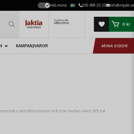
Inkl.moms
010-188 20 20
info@rmjakt.se
0 kr
N
KAMPANJVAROR
MINA SIDOR
nomiska skjutlösningar och har sedan sent 60-tal
 sportskytt eller entusiast, kommer en Hogue-kolv att ge dig