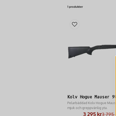
1 produkter
Kolv Hogue Mauser 9
Pelarbäddad Kolv Hogue Mause
mjuk och greppvänlig yta.
3 295 kr
3 795 