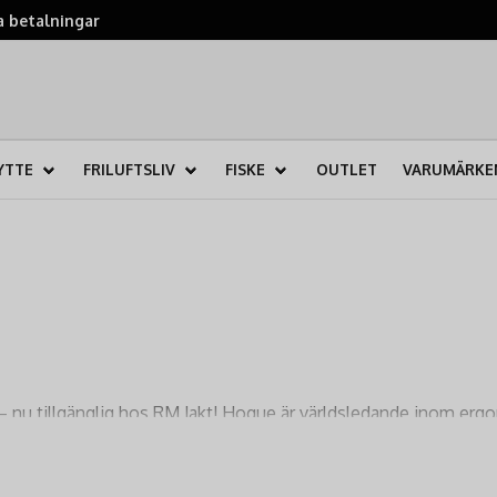
 betalningar
YTTE
FRILUFTSLIV
FISKE
OUTLET
VARUMÄRKE
– nu tillgänglig hos RM Jakt! Hogue är världsledande inom ergo
h rekyldämpande kolvar
. Oavsett om du är en erfaren jägare,