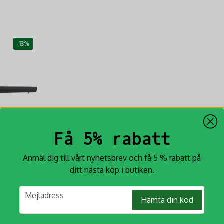
-13%
Få 5% rabatt
Anmäl dig till vårt nyhetsbrev och få 5 % rabatt på
ditt nästa köp i butiken.
8
email
Mejladress
r 98 har en
Hämta din kod
kr