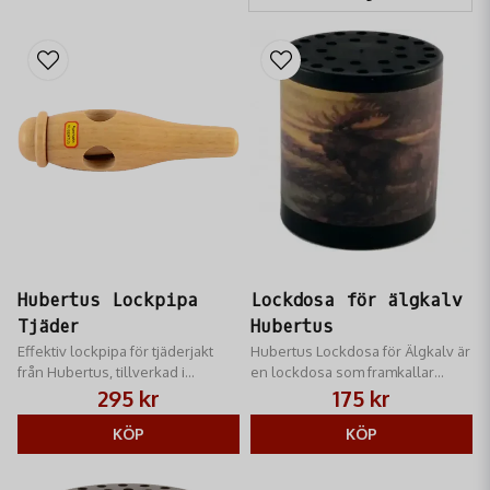
Hubertus Lockpipa
Lockdosa för älgkalv
Tjäder
Hubertus
Effektiv lockpipa för tjäderjakt
Hubertus Lockdosa för Älgkalv är
från Hubertus, tillverkad i
en lockdosa som framkallar
slitstarkt trä.
älgkalvens kontaktläte och som
295 kr
175 kr
därmed lockar till sig älgkor.
KÖP
KÖP