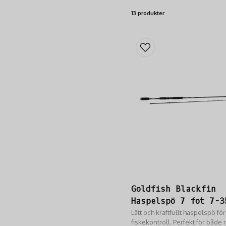
13 produkter
Goldfish Blackfin
Haspelspö 7 fot 7-3
Lätt och kraftfullt haspelspö fö
fiskekontroll. Perfekt för både