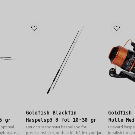
Goldfish Blackfin
Goldfish
5 gr
Haspelspö 8 fot 10-30 gr
Rulle Med
r optimal
Lätt och responsivt haspelspö för
Prisvärd haspel
 nybörjare
precisionsfiske, perfekt för både nybörjare
idealisk för sp