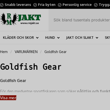
Snabb leverans
Fria byten
Personlig service
Trygga
KLÄDER OCH SKOR
HUND
JAKT OCH SLAKT
SK
Hem
VARUMÄRKEN
Goldfish Gear
Goldfish Gear
Goldfish Gear
För den medvetne sportfiskaren som söker
pålitlig och funkt
från Goldfish Gear – ett varumärke framtaget av rutinerade fis
Visa mer