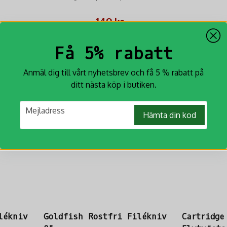
proffs och nybörjare.
och greppvänli
149 kr
KÖP
Få 5% rabatt
Anmäl dig till vårt nyhetsbrev och få 5 % rabatt på
ditt nästa köp i butiken.
email
Mejladress
Hämta din kod
lékniv
Goldfish Rostfri Filékniv
Cartridge