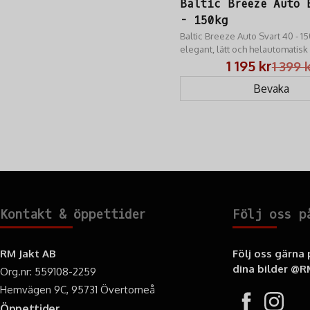
Baltic Breeze Auto 
- 150kg
Baltic Breeze Auto Svart 40 - 1
elegant, lätt och helautomatis
flytväst som ger överlägsen rö
1 195 kr
1 399 
och trygghet
Bevaka
Kontakt & öppettider
Följ oss p
RM Jakt AB
Följ oss gärna
dina bilder
@RM
Org.nr: 559108-2259
Hemvägen 9C, 95731 Övertorneå
Öppettider