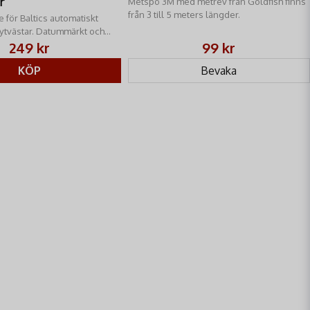
r
Metspö 3M med metrev från Goldfish finns
från 3 till 5 meters längder.
 för Baltics automatiskt
ytvästar. Datummärkt och
er som Winner, Breeze och
249 kr
99 kr
KÖP
Bevaka