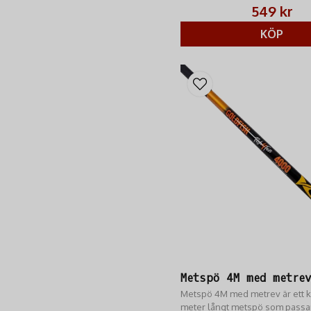
och erfarna fiskare.
549 kr
KÖP
Metspö 4M med metre
Metspö 4M med metrev är ett kl
meter långt metspö som passa