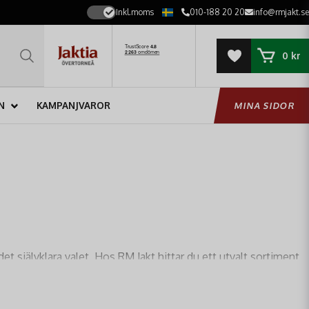
Inkl.moms
010-188 20 20
info@rmjakt.se
0 kr
N
KAMPANJVAROR
MINA SIDOR
et självklara valet. Hos RM Jakt hittar du ett utvalt sortiment
ngerar på vattnet.