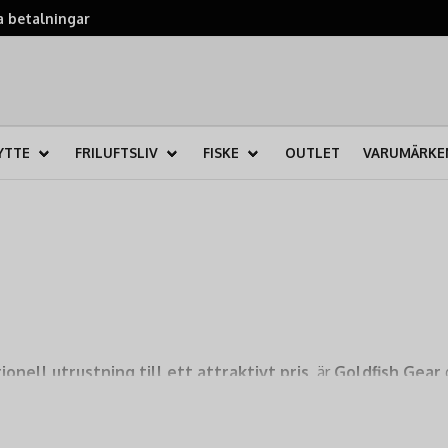
 betalningar
YTTE
FRILUFTSLIV
FISKE
OUTLET
VARUMÄRKE
ionell utrustning till ett attraktivt pris
, är
Goldfish Gear
d
kare med lång erfarenhet i branschen, som vet exakt vad som fu