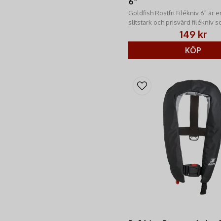
6"
Goldfish Rostfri Filékniv 6" är e
slitstark och prisvärd filékniv 
vass och greppvänlig.
149 kr
KÖP