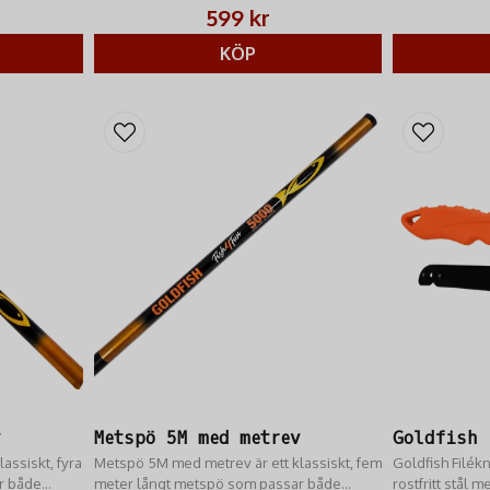
och proffs.
599 kr
KÖP
v
Metspö 5M med metrev
Goldfish 
assiskt, fyra
Metspö 5M med metrev är ett klassiskt, fem
Goldfish Filékn
r både
meter långt metspö som passar både
rostfritt stål 