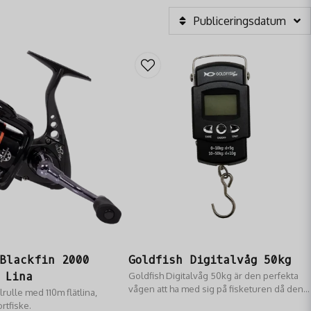
Publiceringsdatum
 Blackfin 2000
Goldfish Digitalvåg 50kg
 Lina
Goldfish Digitalvåg 50kg är den perfekta
vågen att ha med sig på fisketuren då den
rulle med 110m flätlina,
väger fiskar från 0-50 kg.
ortfiske.