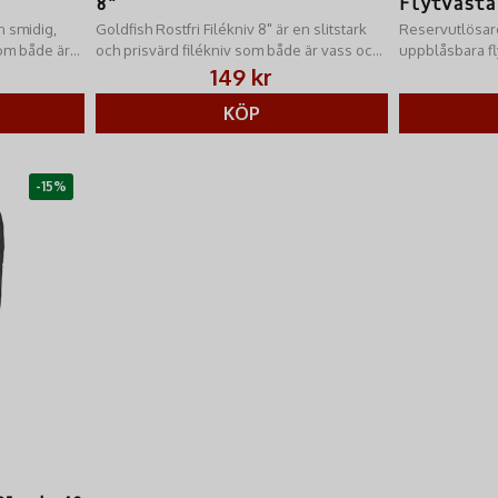
8"
Flytvästa
n smidig,
Goldfish Rostfri Filékniv 8" är en slitstark
Reservutlösare
som både är
och prisvärd filékniv som både är vass och
uppblåsbara fl
greppvänlig.
passar modell
149 kr
Delta.
KÖP
-15%