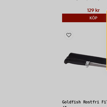
nybörjare och proffs.
129 kr
KÖP
Goldfish Rostfri Fi