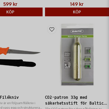
599 kr
149 kr
KÖP
KÖP
Filékniv
CO2-patron 33g med
iv är en följsam filékniv i
säkerhetsstift för Baltic
med vass egg och strukturerat
33g CO2-patron för säker påfyllning av