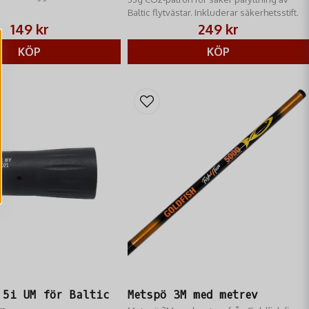
flytvästar
gt handtag.
Baltic flytvästar. Inkluderar säkerhetsstift.
149 kr
249 kr
KÖP
KÖP
 5i UM för Baltic
Metspö 3M med metrev