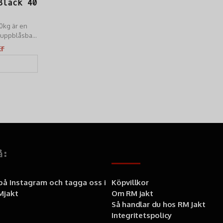
Black 40
50kg är en
k uppblåsbar
relsefrihet
kr
å:
Information
 på Instagram och tagga oss i
Köpvillkor
jakt
Om RM jakt
Så handlar du hos RM Jakt
Integritetspolicy