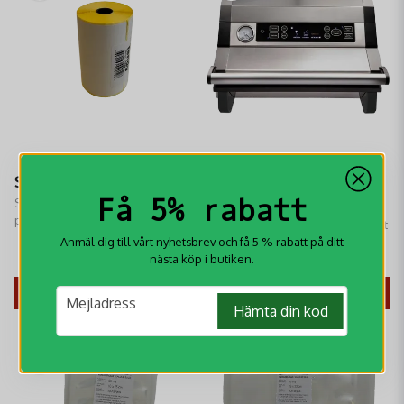
Scriptor Etiketter
Vakuumpackare
Få 5% rabatt
Scriptor etiketter för
Finnvacuum Platinum
professionell frysmärkning.
Säkerställ enastående hållbarhet
Fryståliga och hållbara etiketter
och smak med Finnvacuum
Anmäl dig till vårt nyhetsbrev och få 5 % rabatt på ditt
med stark häftförmåga. Perfekta
Platinum – perfekt för proffs och
nästa köp i butiken.
149 kr
3 195 kr
för vakuumpåsar och viltkött.
hemmakockar.
KÖP
KÖP
email
Mejladress
Hämta din kod