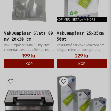
KÖP MER - BETALA MINDRE
Vakuumpåsar Släta 80
Vakuumpåsar 25x35cm
my 20x30 cm
50st
Vakuumpåsar Släta 80 my 20x30
Vakuumpåsar 25x35cm med ett
cm endast avsedda för kammar-
präglat mönster som gör att
vakuumförpackare
luften kan evakueras effektivt vid
199 kr
229 kr
användning i
KÖP
vakuumförpackningsmaskiner
KÖP
utan kammare.