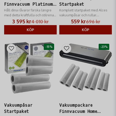
Finnvacuum Platinum
Startpaket
Startpaket
Håll dina råvaror färska längre
Komplett startpaket med Alces
med detta kraftfulla och stilrena
vakuumpåsar och rullar.
vakuumpackare från RM Jakt.
Innehåller 100 påsar och 24
3 595 kr
559 kr
4 010 kr
696 kr
meter rulle för optimal
KÖP
vilthantering och hållbarhet i
KÖP
frysen.
-15%
-23%
Vakuumpåsar
Vakuumpackare
Startpaket
Finnvacuum Home