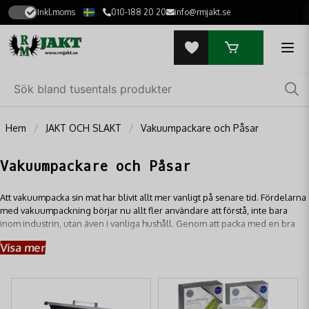
Inkl.moms
010-188 20 20
info@rmjakt.se
Hem
JAKT OCH SLAKT
Vakuumpackare och Påsar
Vakuumpackare och Påsar
Att vakuumpacka sin mat har blivit allt mer vanligt på senare tid. Fördelarna
med vakuumpackning börjar nu allt fler användare att förstå, inte bara
inom industrin, utan även i vanliga hushåll. Genom att packa med en bra
maskin nås bästa möjliga förutsättningar för att förvara livsmedel länge.
Visa mer
Generellt kan man säga att livslängden förlängs med fem, ja ända upp till
tio gånger den annars normala livslängden.