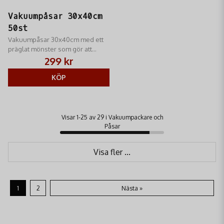
Vakuumpåsar 30x40cm
50st
Vakuumpåsar 30x40cm med ett
präglat mönster som gör att
luften kan evakueras effektivt vid
299 kr
användning i
vakuumförpackningsmaskiner
KÖP
utan kammare.
Visar 1-25 av 29 i Vakuumpackare och
Påsar
Visa fler ...
1
2
Nästa »