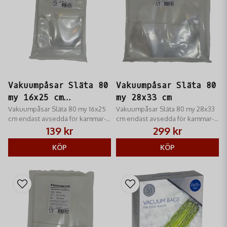
Vakuumpåsar Släta 80
Vakuumpåsar Släta 80
my 16x25 cm
my 28x33 cm
100st/frp
Vakuumpåsar Släta 80 my 16x25
Vakuumpåsar Släta 80 my 28x33
cm endast avsedda för kammar-
cm endast avsedda för kammar-
vakuumförpackare
vakuumförpackare
139 kr
299 kr
KÖP
KÖP