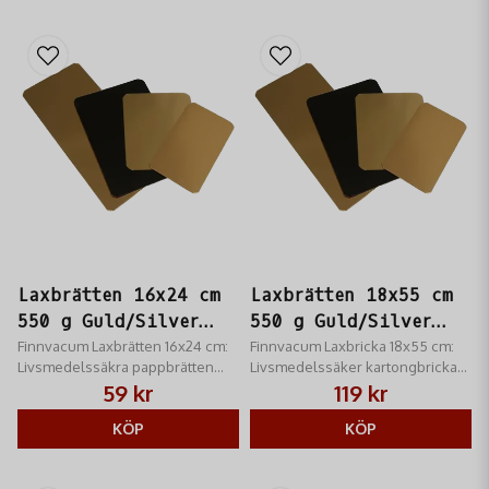
Laxbrätten 16x24 cm
Laxbrätten 18x55 cm
550 g Guld/Silver
550 g Guld/Silver
10-p
Finnvacum Laxbrätten 16x24 cm:
10-p
Finnvacum Laxbricka 18x55 cm:
Livsmedelssäkra pappbrätten
Livsmedelssäker kartongbricka
(550g) för portionsförpackning
(550 g) för försäljning av lax/kött.
59 kr
119 kr
av lax/chark. Guld/Silver.
Guld/silver. Professionell och
Hygienisk presentation.
KÖP
hygienisk presentation
KÖP