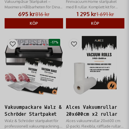
Vakuumpåsar Startpaket –
Startpaket
Finnvacuum Home startpaket
Maximera Hållbarheten för Dina
med 8 rullar. Komplett kit för
Råvaror!
effektiv vakuumpackning av vilt
695 kr
1 295 kr
816 kr
1 691 kr
och fisk. Innehåller 48m rulle i två
KÖP
bredder.
KÖP
-17%
Vakuumpackare Walz &
Alces Vakuumrullar
Schröder Startpaket
20x600cm x2 rullar
Walz & Schröder startpaket för
Alces vakuumrullar 20x600 cm
professionell vakuumpackning.
(2-pack). Flexibla, räfflade rullar