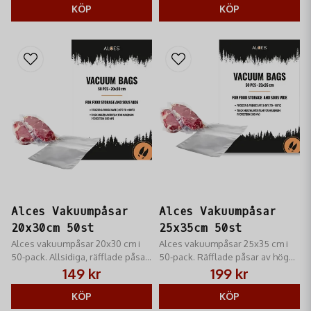
passar sous-vide.
KÖP
hållbarheten i frysen.
KÖP
Alces Vakuumpåsar
Alces Vakuumpåsar
20x30cm 50st
25x35cm 50st
Alces vakuumpåsar 20x30 cm i
Alces vakuumpåsar 25x35 cm i
50-pack. Allsidiga, räfflade påsar
50-pack. Räfflade påsar av hög
av hög kvalitet. Förlänger
kvalitet för optimal hållbarhet och
149 kr
199 kr
hållbarheten och skyddar
skydd mot frostskador. Passar de
effektivt mot frysbränna i frysen.
KÖP
flesta maskiner.
KÖP