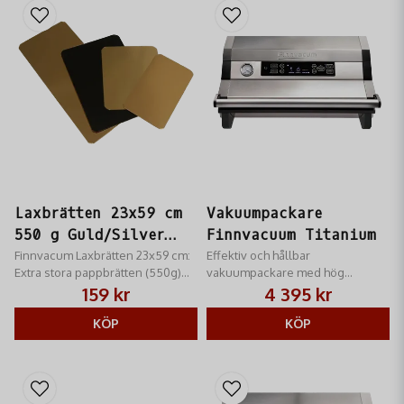
Laxbrätten 23x59 cm
Vakuumpackare
550 g Guld/Silver
Finnvacuum Titanium
10-p
Finnvacum Laxbrätten 23x59 cm:
Effektiv och hållbar
Extra stora pappbrätten (550g)
vakuumpackare med hög
för hela laxsidor/kött.
kapacitet och
159 kr
4 395 kr
Guld/Silver. Professionell &
dubbelsvetsfunktion.
hygienisk presentation.
KÖP
KÖP