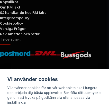
Köpvillkor
Om RM jakt
Så handlar du hos RM Jakt
Integritetspolicy
Cookiepolicy
Vanliga Frågor
Reklamation och retur
Leverans
Betalningssätt
Vi använder cookies
Faktura, delbetalning, kort- eller direktbetalning
Vi använder cookies för att vår webbplats skall fungera
och erbjuda dig bästa upplevelse. Bekräfta ditt samtycke
genom att trycka på godkänn alla eller anpassa via
inställningar