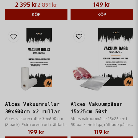
Innehåller robust maskin samt
för kundanpassade påsar.
2 395 kr
149 kr
2 891 kr
100 påsar och 24m rulle. Optimalt
Skyddar mot frysbränna och
skydd för viltkött.
KÖP
passar de flesta
KÖP
vakuummaskiner.
Alces Vakuumrullar
Alces Vakuumpåsar
30x600cm x2 rullar
15x25cm 50st
Alces vakuumrullar 30x600 cm
Alces vakuumpåsar 15x25 cm i
(2-pack). Extra breda och räfflade
50-pack. Smidiga, räfflade påsar
rullar för stora styckdetaljer.
för mindre portioner. Skyddar
199 kr
119 kr
Skyddar mot frysbränna och
mot frostskador och förlänger