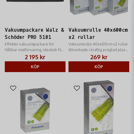
Vakuumpackare Walz &
Vakuumrulle 40x600cm
Schöder PRO 5181
x2 rullar
Effektiv vakuumpackare för
Vakuumrulle 40x600cm x2 rullar
hållbar matförvaring, idealisk för
tillverkade i kraftig präglad plast
jakt och fiske.
med luftkanaler.
2 195 kr
269 kr
KÖP
KÖP