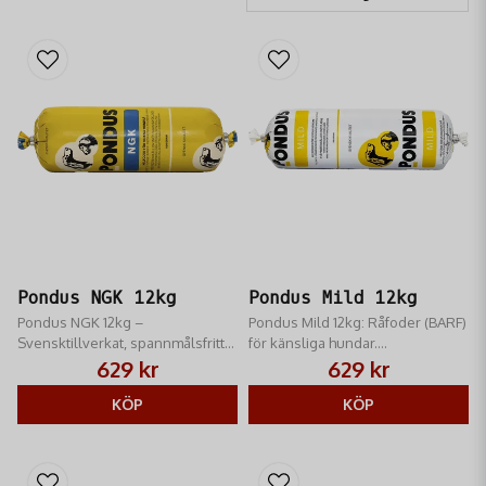
Pondus NGK 12kg
Pondus Mild 12kg
Pondus NGK 12kg –
Pondus Mild 12kg: Råfoder (BARF)
Svensktillverkat, spannmålsfritt
för känsliga hundar.
färskfoder med nöt, gris och
Spannmålsfritt, lättsmält &
629 kr
629 kr
kyckling. Ett komplett helfoder
allergivänligt. Främjar tarmhälsa.
för hälsa och hög energi.
KÖP
KÖP