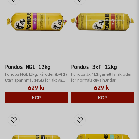
Pondus NGL 12kg
Pondus 3xP 12kg
Pondus NGL 12kg: Råfoder (BARF)
Pondus 3xP 12kgär ett färskfoder
utan spannmål (NGL) för aktiva
för normalaktiva hundar
hundar. Hög protein/fett, främjar
629 kr
629 kr
muskelhälsa. Köp på RM Jakt.
KÖP
KÖP