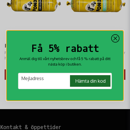
Få 5% rabatt
Pondus Original 12kg
Pondus Junior 12kg
Pondus Original 12kg är ett
Pondus Junior 12kg är ett helfoder
helfoder för vuxna hundar
som är baserat på favoriten 3xP
Anmäl dig till vårt nyhetsbrev och få 5 % rabatt på ditt
baserat på svenska animaliska
629 kr
629 kr
nästa köp i butiken.
råvaror
KÖP
KÖP
email
Mejladress
Hämta din kod
Kontakt & öppettider