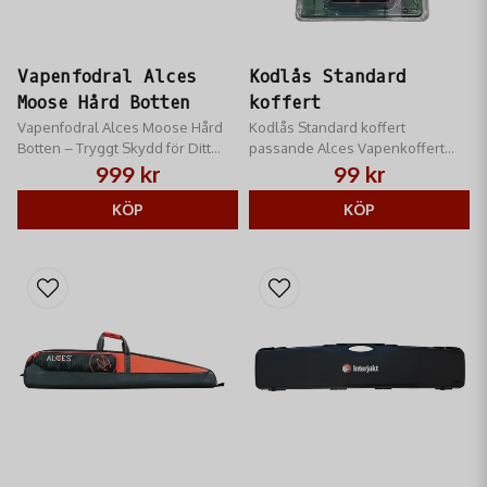
Vapenfodral Alces
Kodlås Standard
Moose Hård Botten
koffert
Vapenfodral Alces Moose Hård
Kodlås Standard koffert
Botten – Tryggt Skydd för Ditt
passande Alces Vapenkoffert
Jaktvapen hos RM Jakt!
Standard
999 kr
99 kr
KÖP
KÖP