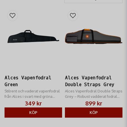
Alces Vapenfodral
Alces Vapenfodral
Green
Double Straps Grey
Stilrent och vaderat vapenfodral
Alces Vapenfodral Double Straps
från Alces i svart med gröna
Grey – Robust vadderat fodral
detaljer. Praktisk ficka för
med ryggsäcksremmar för
349 kr
899 kr
tillbehör.
ergonomisk transport. Skyddar
KÖP
vapen och optik i alla väder.
KÖP