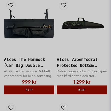
Alces The Hammock
Alces Vapenfodral
(Car Bag Double
Protected Bottom
Rifle)
Alces The Hammock – Dubbelt
Double Green
Robust vapenfodral för två vapen
vapenfodral för bilen som hängs
med hård botten och stor
på framstolarna. Skyddar vapen
sidoficka. Perfekt för säker och
999 kr
1 299 kr
och optik under transport.
bekväm transport.
Slitstarkt och smidigt.
KÖP
KÖP