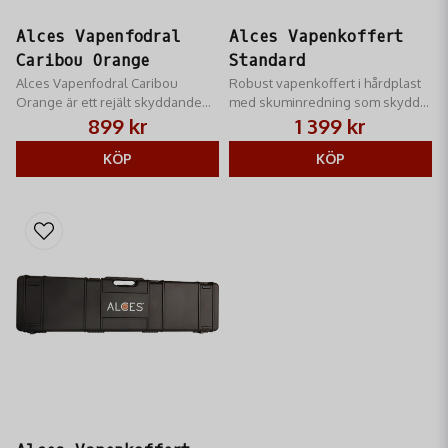
Alces Vapenfodral
Alces Vapenkoffert
Caribou Orange
Standard
Alces Vapenfodral Caribou
Robust vapenkoffert i hårdplast
Orange är ett rejält skyddande
med skuminredning som skyddar
vapenfodral med invändigt tjock
ditt gevär vid transport. Säker och
899 kr
1 399 kr
foamvaddering
prisvärd lösning för jakt och
KÖP
skytte.
KÖP