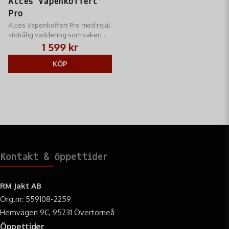
Alces Vapenkoffert
Pro
Alces Vapenkoffert Pro med rejäl
stöttålig vaddering som säkert
håller vapnet på plats
1 599 kr
KÖP
Kontakt & öppettider
RM Jakt AB
Org.nr: 559108-2259
Hemvägen 9C, 95731 Övertorneå
Öppettider