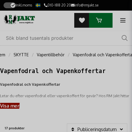
Inkl.moms
010-188 20 20
info@rmjakt.se
em
SKYTTE
Vapentillbehör
Vapenfodral och Vapenkofferta
Vapenfodral och Vapenkoffertar
Vapenfodral och Vapenkoffertar
Letar du efter vapenfodral eller vapenkoffert för gevär? Hos RM Jakt hittar
du
vapenkoffertar
med skum och
vapenfodral
som ger säker transport
Visa mer
vid jakt och skytte..
Oavsett om du behöver ett smidigt
vapenfodral för kortare transporter
eller en robust
vapenkoffert i hårdplast med skum
, har vi lösningar som
17 produkter
Publiceringsdatum
skyddar ditt vapen mot stötar, fukt och slitage.