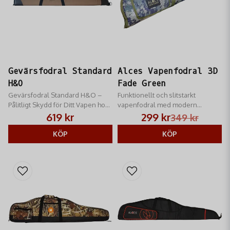
Gevärsfodral Standard
Alces Vapenfodral 3D
H&O
Fade Green
Gevärsfodral Standard H&O –
Funktionellt och slitstarkt
Pålitligt Skydd för Ditt Vapen hos
vapenfodral med modern
RM Jakt!
kamouflagedesign för säker
619 kr
299 kr
349 kr
vapenförvaring.
KÖP
KÖP