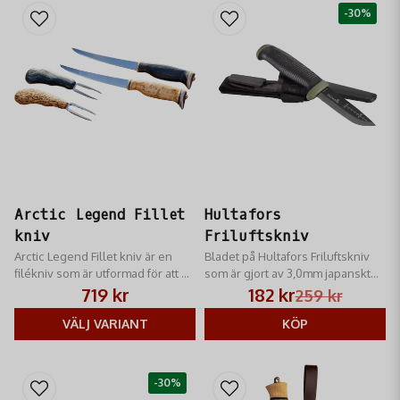
-30%
Arctic Legend Fillet
Hultafors
kniv
Friluftskniv
Arctic Legend Fillet kniv​ är en
Bladet på Hultafors Friluftskniv ​
filékniv som är utformad för att ge
som är gjort av 3,0mm japanskt
dig precision och flexibilitet.
knivstål har en skandinavisk
719 kr
182 kr
259 kr
slipning och härdats till 58-60
VÄLJ VARIANT
HRC.
KÖP
-30%