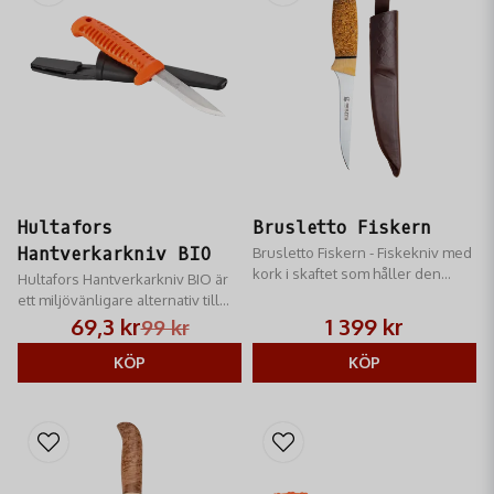
Hultafors
Brusletto Fiskern
Hantverkarkniv BIO
Brusletto Fiskern - Fiskekniv med
kork i skaftet som håller den
Hultafors Hantverkarkniv BIO är
flytande.
ett miljövänligare alternativ till
Hultafors populära
69,3 kr
1 399 kr
99 kr
hantverkarkniv.
KÖP
KÖP