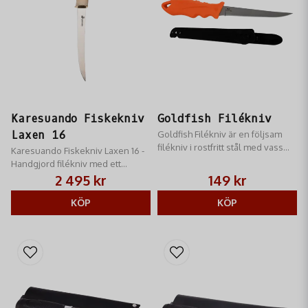
Karesuando Fiskekniv
Goldfish Filékniv
Laxen 16
Goldfish Filékniv är en följsam
filékniv i rostfritt stål med vass
Karesuando Fiskekniv Laxen 16 -
egg och strukturerat och
Handgjord filékniv med ett
greppvänligt handtag.
flexibelt blad som ger fint
2 495 kr
149 kr
resultat när du ska filéa fiske
KÖP
KÖP