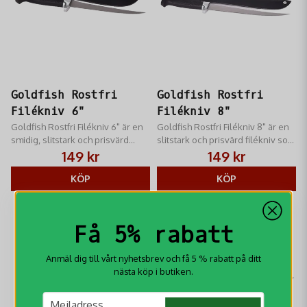
Goldfish Rostfri
Goldfish Rostfri
Filékniv 6"
Filékniv 8"
Goldfish Rostfri Filékniv 6" är en
Goldfish Rostfri Filékniv 8" är en
smidig, slitstark och prisvärd
slitstark och prisvärd filékniv som
filékniv som både är vass och
både är vass och greppvänlig.
149 kr
149 kr
greppvänlig.
KÖP
KÖP
Få 5% rabatt
Anmäl dig till vårt nyhetsbrev och få 5 % rabatt på ditt
nästa köp i butiken.
email
Mejladress