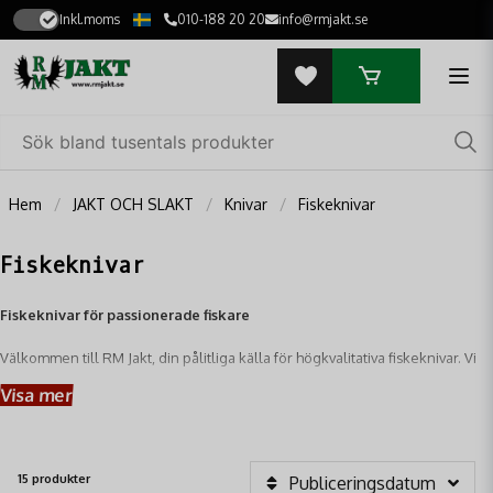
Inkl.moms
010-188 20 20
info@rmjakt.se
Hem
JAKT OCH SLAKT
Knivar
Fiskeknivar
Fiskeknivar
Fiskeknivar för passionerade fiskare
Välkommen till RM Jakt, din pålitliga källa för högkvalitativa fiskeknivar. Vi
erbjuder ett brett utbud av knivar som är perfekta för fiskeentusiaster och
Visa mer
professionella fiskare. Vårt sortiment av fiskeknivar kombinerar överlägsen
kvalitet, precision och hållbarhet för att möta alla dina fiskebehov.
15 produkter
Publiceringsdatum