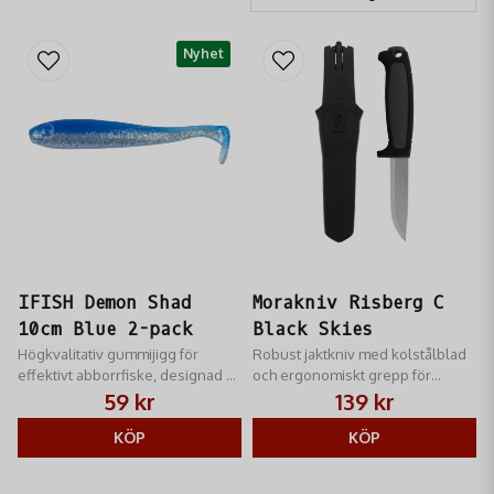
Nyhet
IFISH Demon Shad
Morakniv Risberg C
10cm Blue 2-pack
Black Skies
Högkvalitativ gummijigg för
Robust jaktkniv med kolstålblad
effektivt abborrfiske, designad av
och ergonomiskt grepp för
Niklas Lures. Levereras med
optimal precision och hållbarhet.
59 kr
139 kr
jigghuvud i zink.
KÖP
KÖP