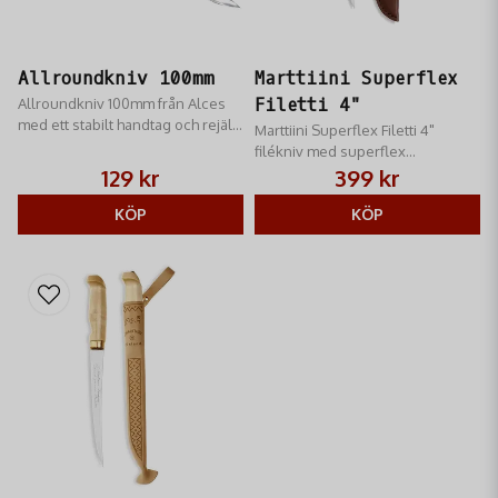
Allroundkniv 100mm
Marttiini Superflex
Allroundkniv 100mm från Alces
Filetti 4"
med ett stabilt handtag och rejält
Marttiini Superflex Filetti 4"
fingerskydd för bästa säkerhet
filékniv med superflex
specialblad och ett vackert skaft
129 kr
399 kr
av värmebehandlad björk.
KÖP
KÖP