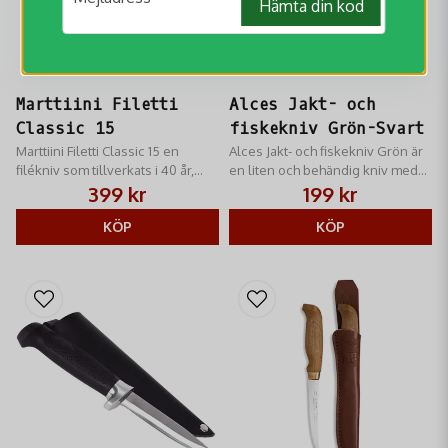
Hämta din kod
Marttiini Filetti
Alces Jakt- och
Classic 15
fiskekniv Grön-Svart
Marttiini Filetti Classic 15 en
Alces Jakt- och fiskekniv Grön är
filékniv som tillverkats i 40 år,
en liten och behändig kniv med
som är den bästa kniven vid att
kort blad som passar perfekt att
399 kr
199 kr
filea med.
ha med sig i skogen eller på
KÖP
fisketuren.
KÖP