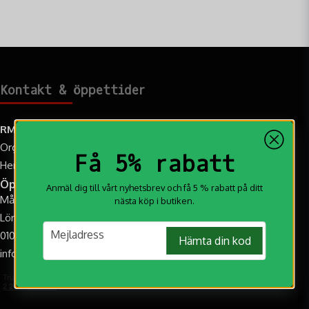
Kontakt & öppettider
RM Jakt AB
Org.nr: 559108-2259
Få 5% rabatt
Hemvägen 9C, 95731 Övertorneå
Öppettider
Anmäl dig till vårt nyhetsbrev och få 5 % rabatt på ditt
Mån-Fre: 10.00-17.00
nästa köp i butiken.
Lör: 10:00-14:00 (Augusti-Oktober)
email
Mejladress
010-188 20 20
Hämta din kod
info@rmjakt.se