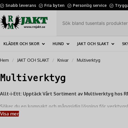
Snabb leverans
Fria byten
Personlig service
Trygga
KLÄDER OCH SKOR
HUND
JAKT OCH SLAKT
SK
Hem
JAKT OCH SLAKT
Knivar
Multiverktyg
Multiverktyg
Allt-i-Ett: Upptäck Vårt Sortiment av Multiverktyg hos R
Söker du en kompakt och mångsidig lösning för verktygs
kända varumärken som
Leatherman
,
Gerber
och
Victorinox
Visa mer
friluftsentusiasten, hantverkaren eller den prepper-medvetne.