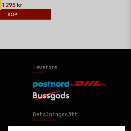
1 295 kr
KÖP
Leverans
Betalningssätt