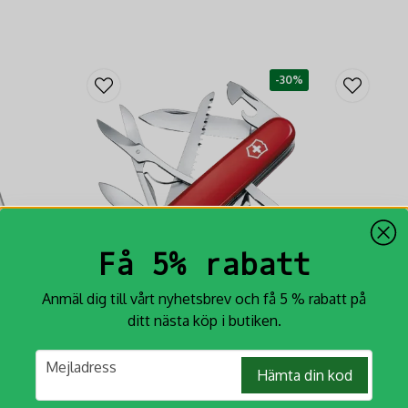
-30%
Få 5% rabatt
Anmäl dig till vårt nyhetsbrev och få 5 % rabatt på
ditt nästa köp i butiken.
s
Victorinox Huntsman
Leatherma
email
kt
Original Swiss Army 91 mm
Leatherman Ske
Mejladress
Hämta din kod
 och
nödvändigaste 
Victorinox Huntsman Original Swiss Army
verktygen du be
91 mm är ett ikoniskt multiverktyg som har