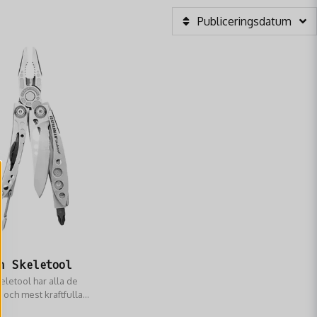
Publiceringsdatum
n Skeletool
letool har alla de
och mest kraftfulla
höver, utan att bli för