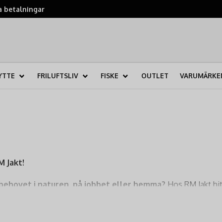
 betalningar
YTTE
FRILUFTSLIV
FISKE
OUTLET
VARUMÄRKE
M Jakt!
behovet i naturen, på jobbet eller hemma?
Hos RM Jakt hitt
. Ett multiverktyg är den ultimata följeslagaren som rymmer en h