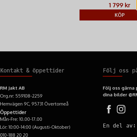
konstruktion i rostfritt stål för a
1 799 kr
situationer.
KÖP
Kontakt & öppettider
Följ oss p
RM Jakt AB
Följ oss gärna
dina bilder
@RM
Org.nr: 559108-2259
Hemvägen 9C, 95731 Övertorneå
Öppettider
Mån-Fre: 10.00-17.00
En del av:
Lör: 10:00-14:00 (Augusti-Oktober)
010-188 20 20