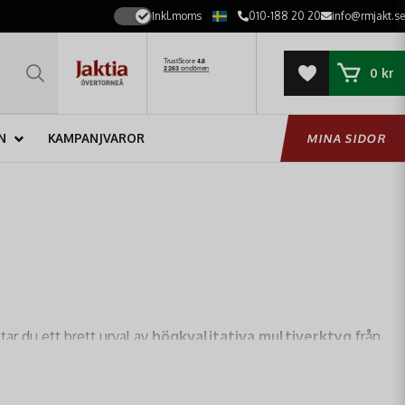
Inkl.moms
010-188 20 20
info@rmjakt.se
0 kr
N
KAMPANJVAROR
MINA SIDOR
ar du ett brett urval av
högkvalitativa multiverktyg
från
el verktygslåda i fickformat – perfekt för jägaren, fiskaren,