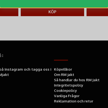
lla
mycket.
bevisat sin pålitlighet och funktionalitet i
559 kr
799 kr
generationer.
KÖP
å:
Information
 på Instagram och tagga oss i
Köpvillkor
jakt
Om RM jakt
Så handlar du hos RM Jakt
Integritetspolicy
Cookiepolicy
Vanliga Frågor
Reklamation och retur