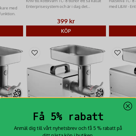
Kniv till köttkvarn TC- 8 tillhör ett så kallat
Hålskiva TC- 8
Enterprisesystem och är i dag det
med L&W - Ent
ckare med
vanligaste kvarnsystemet på marknaden
funktion.
399 kr
KÖP
Få 5% rabatt
Anmäl dig till vårt nyhetsbrev och få 5 % rabatt på
ditt nästa köp i butiken.