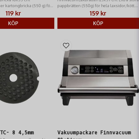
r kartongbricka (550 g) för
pappbrätten (550g) för hela laxsidor/kött.
lax/kött. Guld/silver.
Guld/Silver. Professionell & hygienisk
119 kr
159 kr
och hygienisk presentation
presentation.
KÖP
KÖP
 TC- 8 4,5mm
Vakuumpackare Finnvacuum