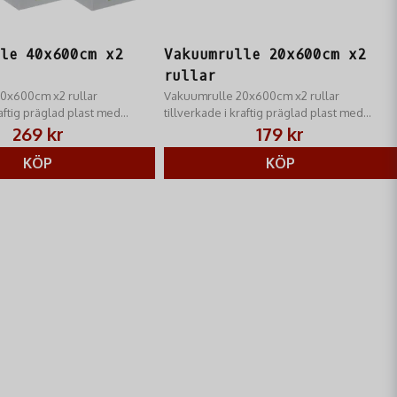
lle 40x600cm x2
Vakuumrulle 20x600cm x2
rullar
0x600cm x2 rullar
Vakuumrulle 20x600cm x2 rullar
raftig präglad plast med
tillverkade i kraftig präglad plast med
luftkanaler.
269 kr
179 kr
KÖP
KÖP