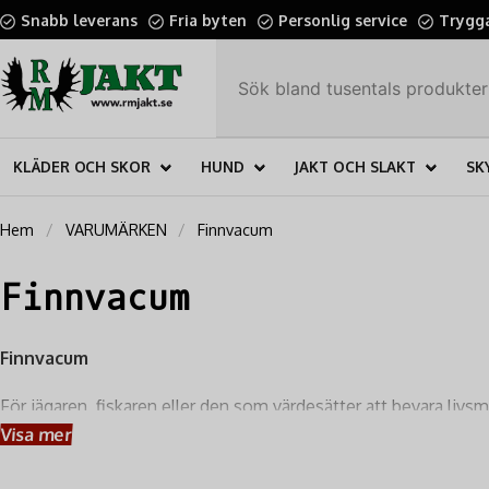
Snabb leverans
Fria byten
Personlig service
Trygga
KLÄDER OCH SKOR
HUND
JAKT OCH SLAKT
SK
Hem
VARUMÄRKEN
Finnvacum
Finnvacum
Finnvacum
För jägaren, fiskaren eller den som värdesätter att bevara livs
Finnvacums produkter kan du enkelt
förlänga hållbarheten p
Visa mer
näringsvärde.