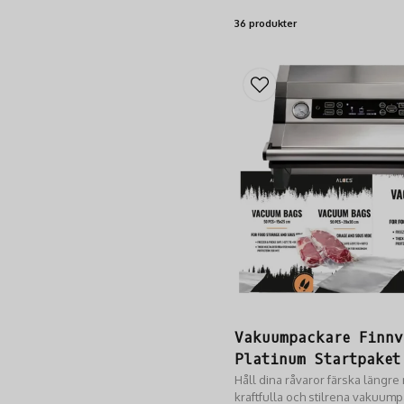
36 produkter
Vakuumpackare Finnv
Platinum Startpaket
Håll dina råvaror färska längre
kraftfulla och stilrena vakuum