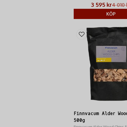
RM Jakt.
3 595 kr
4 010 
KÖP
Finnvacum Alder Woo
500g
Finnvacum Alder Wood Chips 5