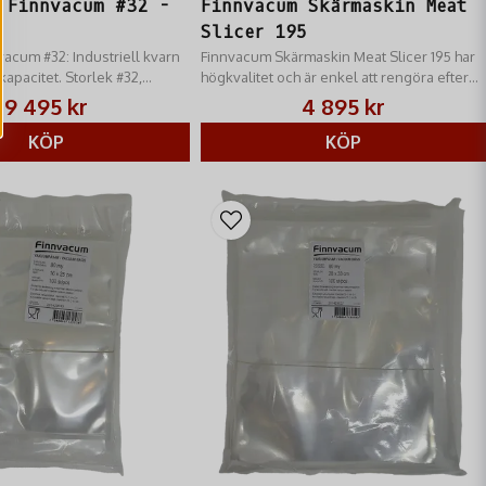
 Finnvacum #32 -
Finnvacum Skärmaskin Meat
Slicer 195
vacum #32: Industriell kvarn
Finnvacum Skärmaskin Meat Slicer 195 har
apacitet. Storlek #32,
högkvalitet och är enkel att rengöra efter
& rostfritt stål. För storskaligt
var gång man använt den och är den
9 495 kr
4 895 kr
perfekta lösningen
KÖP
KÖP