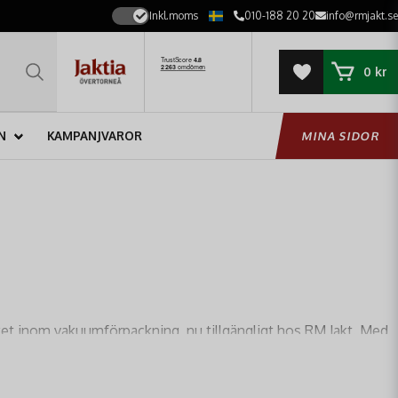
Inkl.moms
010-188 20 20
info@rmjakt.se
0 kr
N
KAMPANJVAROR
MINA SIDOR
ket inom vakuumförpackning, nu tillgängligt hos RM Jakt. Med
ånger
, samtidigt som du behåller både smak, färg och