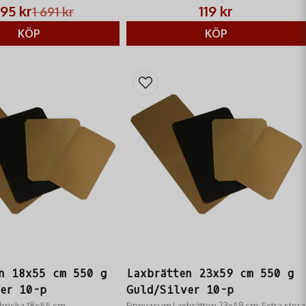
. Innehåller 48m rulle i två
söt smak till fisk och kött. Optimal storlek 2-
295 kr
119 kr
1 691 kr
4mm.
KÖP
KÖP
n 18x55 cm 550 g
Laxbrätten 23x59 cm 550 g
er 10-p
Guld/Silver 10-p
bricka 18x55 cm:
Finnvacum Laxbrätten 23x59 cm: Extra stora