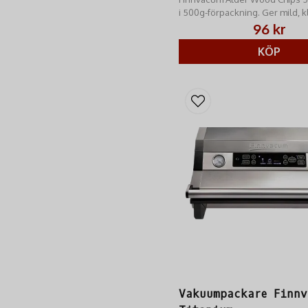
i 500g-förpackning. Ger mild, k
röksmak. Optimalt för lax, fisk 
96 kr
Hög kvalitet.
KÖP
Vakuumpackare Finnv