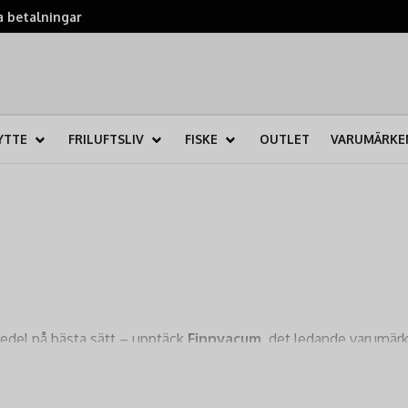
 betalningar
YTTE
FRILUFTSLIV
FISKE
OUTLET
VARUMÄRKE
medel på bästa sätt – upptäck
Finnvacum
, det ledande varumär
å kött, fisk, vilt och andra livsmedel med upp till fem g