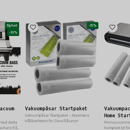
Nyhet
-15%
-10%
acuum
Vakuumpåsar Startpaket
Vakuumpac
Vakuumpåsar Startpaket – Maximera
Home Star
Hållbarheten för Dina Råvaror!
 med detta
Finnvacuum Ho
packare från
Komplett kit f