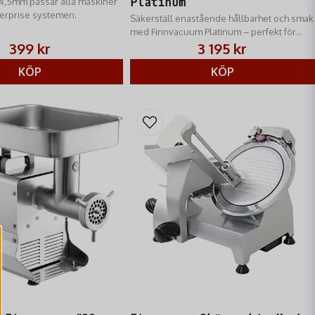
 4,5mm passar alla maskiner
Platinum
erprise systemen.
Säkerställ enastående hållbarhet och smak
med Finnvacuum Platinum – perfekt för
proffs och hemmakockar.
399 kr
3 195 kr
KÖP
KÖP