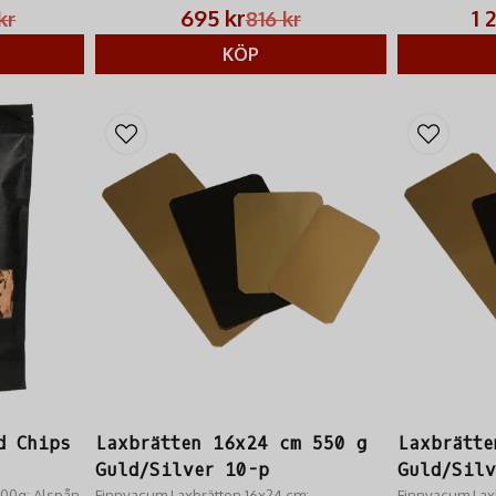
av vilt och fisk
695 kr
1 
kr
816 kr
bredder.
KÖP
d Chips
Laxbrätten 16x24 cm 550 g
Laxbrätte
Guld/Silver 10-p
Guld/Silv
00g: Alspån
Finnvacum Laxbrätten 16x24 cm:
Finnvacum Lax