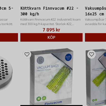
0cm 5-
Köttkvarn Finnvacum #22 -
Vakuumpå
300 kg/h
16x25 cm 
passar
Köttkvarn Finnvacum #22: Industriell kvarn
Vakuumpåsar S
 torrkött.
med 300 kg/h kapacitet. Storlek #22,
avsedda för 
kraftfull motor & rostfritt stål. För
7 895 kr
professionell användning.
KÖP