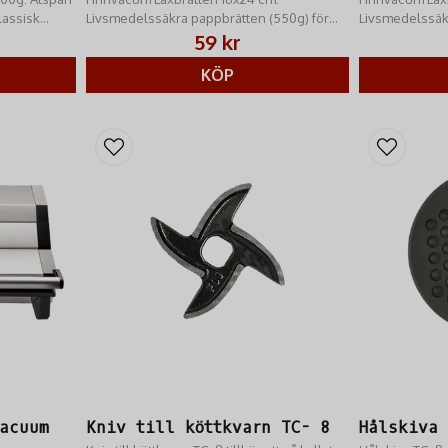
lassisk
Livsmedelssäkra pappbrätten (550g) för
Livsmedelssäke
och fågel.
portionsförpackning av lax/chark.
försäljning av 
59 kr
Guld/Silver. Hygienisk presentation.
Professionell 
KÖP
acuum
Kniv till köttkvarn TC- 8
Hålskiva