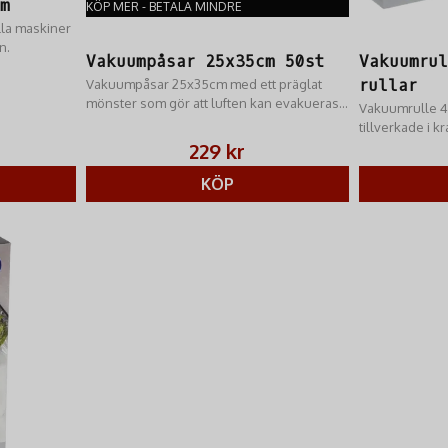
mm
KÖP MER - BETALA MINDRE
lla maskiner
n.
Vakuumpåsar 25x35cm 50st
Vakuumru
Vakuumpåsar 25x35cm med ett präglat
rullar
mönster som gör att luften kan evakueras
Vakuumrulle 4
effektivt vid användning i
tillverkade i k
vakuumförpackningsmaskiner utan
luftkanaler.
229 kr
kammare.
KÖP