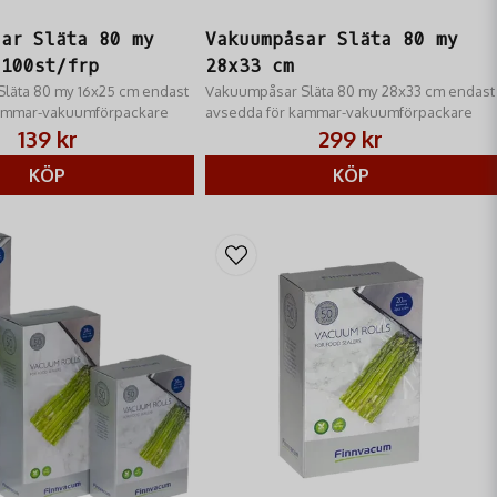
sar Släta 80 my
Vakuumpåsar Släta 80 my
100st/frp
28x33 cm
läta 80 my 16x25 cm endast
Vakuumpåsar Släta 80 my 28x33 cm endast
kammar-vakuumförpackare
avsedda för kammar-vakuumförpackare
139 kr
299 kr
KÖP
KÖP