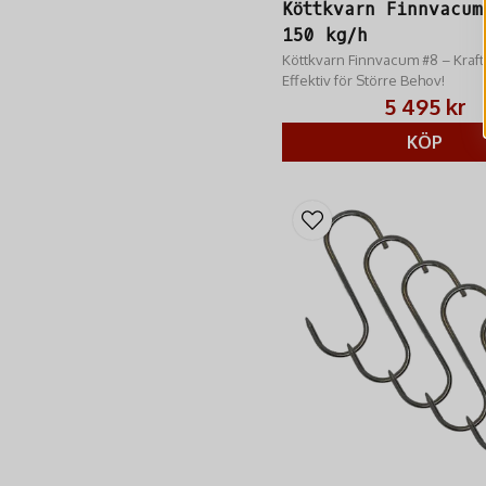
Köttkvarn Finnvacum
150 kg/h
Köttkvarn Finnvacum #8 – Kraft
Effektiv för Större Behov!
5 495 kr
KÖP