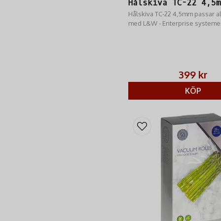
Hålskiva TC-22 4,5
Hålskiva TC-22 4,5mm passar a
med L&W - Enterprise systeme
399 kr
KÖP