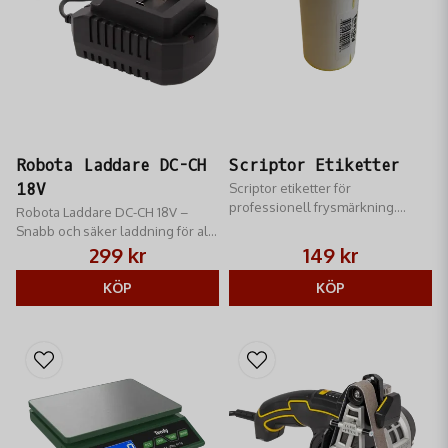
Robota Laddare DC-CH
Scriptor Etiketter
18V
Scriptor etiketter för
professionell frysmärkning.
Robota Laddare DC-CH 18V –
Fryståliga och hållbara etiketter
Snabb och säker laddning för alla
med stark häftförmåga. Perfekta
Robota 18V-batterier. Intelligent
299 kr
149 kr
för vakuumpåsar och viltkött.
teknik för längre batteritid och
trygg användning.
KÖP
KÖP