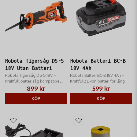
Robota Tigersåg DS-S
Robota Batteri BC-B
18V Utan Batteri
18V 4Ah
Robota Tigersåg DS-S 18V –
Robota Batteri BC-B 18V 4Ah –
Kraftfull batterisåg kompatibel
Kraftfullt Li-ion batteri för lång
med både Robota och Makita 18V.
drifttid. Med laddningsindikator
899 kr
599 kr
Verktygslöst bladbyte och
och inbyggt skydd för alla Robota
variabel hastighet för rivning.
KÖP
18V-maskiner.
KÖP