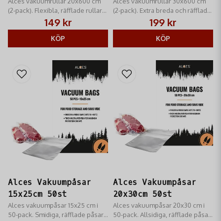
Alces vakuumrullar 20x600 cm
Alces vakuumrullar 30x600 cm
(2-pack). Flexibla, räfflade rullar
(2-pack). Extra breda och räfflade
för kundanpassade påsar.
rullar för stora styckdetaljer.
149 kr
199 kr
Skyddar mot frysbränna och
Skyddar mot frysbränna och
passar de flesta
KÖP
passar sous-vide.
KÖP
vakuummaskiner.
Alces Vakuumpåsar
Alces Vakuumpåsar
15x25cm 50st
20x30cm 50st
Alces vakuumpåsar 15x25 cm i
Alces vakuumpåsar 20x30 cm i
50-pack. Smidiga, räfflade påsar
50-pack. Allsidiga, räfflade påsar