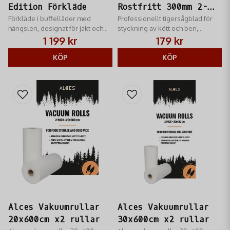
Edition Förkläde
Rostfritt 300mm 2-
Förkläde i buffelläder med
Pack - Säkerhet och
Professionellt tigersågblad för
hängslen, designat för jakt och
styckning av kött och ben,
Precision
grillning.
tillverkat i rostfritt stål med extra
1 199 kr
179 kr
fina tänder.
KÖP
KÖP
Alces Vakuumrullar
Alces Vakuumrullar
20x600cm x2 rullar
30x600cm x2 rullar