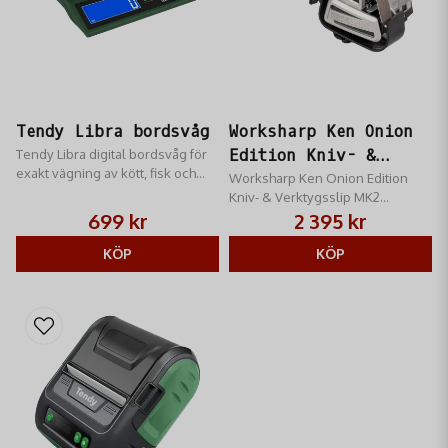
Tendy Libra bordsvåg
Worksharp Ken Onion
Tendy Libra digital bordsvåg för
Edition Kniv- &
exakt vägning av kött, fisk och
Verktygsslip MK2
Worksharp Ken Onion Edition
bär. Praktisk tareringsfunktion
Kniv- & Verktygsslip MK2
och tydlig display för proffsig
designad för både
699 kr
2 395 kr
mathantering.
eggentusiaster och knivsamlare
KÖP
KÖP