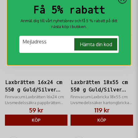
Få 5% rabatt
Anmäl dig till vårt nyhetsbrev och få 5 % rabatt på ditt
nästa köp i butiken.
email
Mejladress
Hämta din kod
Laxbrätten 16x24 cm
Laxbrätten 18x55 cm
550 g Guld/Silver
550 g Guld/Silver
10-p
Finnvacum Laxbrätten 16x24 cm:
10-p
Finnvacum Laxbricka 18x55 cm:
Livsmedelssäkra pappbrätten
Livsmedelssäker kartongbricka
(550g) för portionsförpackning
(550 g) för försäljning av lax/kött.
59 kr
119 kr
av lax/chark. Guld/Silver.
Guld/silver. Professionell och
Hygienisk presentation.
KÖP
hygienisk presentation
KÖP