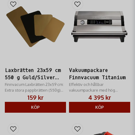
Laxbrätten 23x59 cm
Vakuumpackare
550 g Guld/Silver
Finnvacuum Titanium
10-p
Finnvacum Laxbrätten 23x59 cm:
Effektiv och hållbar
Extra stora pappbrätten (550g)
vakuumpackare med hög
för hela laxsidor/kött.
kapacitet och
159 kr
4 395 kr
Guld/Silver. Professionell &
dubbelsvetsfunktion.
hygienisk presentation.
KÖP
KÖP