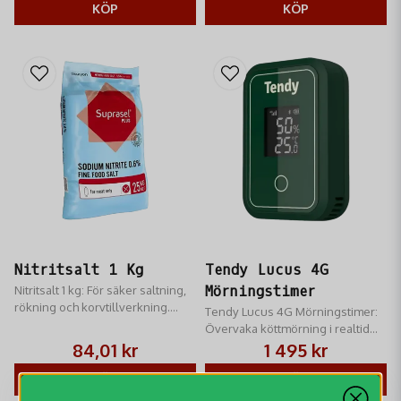
flesta maskiner.
KÖP
KÖP
Nitritsalt 1 Kg
Tendy Lucus 4G
Nitritsalt 1 kg: För säker saltning,
Mörningstimer
rökning och korvtillverkning.
Tendy Lucus 4G Mörningstimer:
Bevarar köttets färg, ger rätt arom
Övervaka köttmörning i realtid
och ökar hållbarheten på dina
via 4G. Ger perfekta resultat och
84,01 kr
1 495 kr
charkuterier.
fullständig livsmedelssäkerhet.
KÖP
Avancerad kontroll.
KÖP