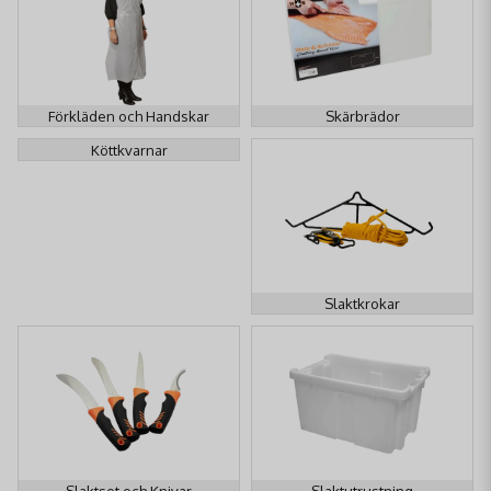
Förkläden och Handskar
Skärbrädor
Köttkvarnar
Slaktkrokar
Slaktset och Knivar
Slaktutrustning