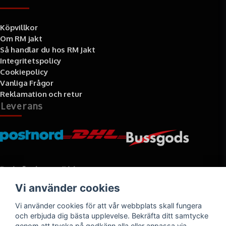
Köpvillkor
Om RM jakt
Så handlar du hos RM Jakt
Integritetspolicy
Cookiepolicy
Vanliga Frågor
Reklamation och retur
Leverans
Betalningssätt
Vi använder cookies
Faktura, delbetalning, kort- eller direktbetalning
Vi använder cookies för att vår webbplats skall fungera
och erbjuda dig bästa upplevelse. Bekräfta ditt samtycke
genom att trycka på godkänn alla eller anpassa via