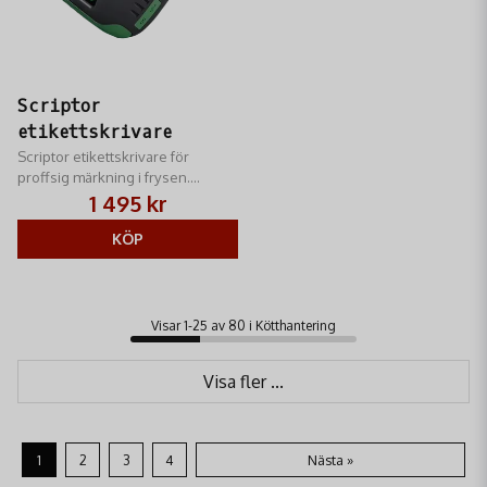
Scriptor
etikettskrivare
Scriptor etikettskrivare för
proffsig märkning i frysen.
Termisk teknik utan bläck. Skapar
1 495 kr
tydliga, fryståliga etiketter för
viltkött och fisk.
KÖP
Visar 1-25 av 80 i Kötthantering
Visa fler ...
1
2
3
4
Nästa »