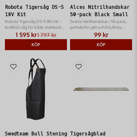
Robota Tigersåg DS-S
Alces Nitrilhandskar
18V Kit
50-pack Black Small
Robota Tigersåg DS-S 18V Kit –
Svarta nitrilhandskar i 50-pack,
Kraftfull såg för både slaktbod
perfekt för jakt och friluftsliv.
och rivning. Komplett med batteri.
Smidig passform och slitstarkt
1 595 kr
99 kr
1 797 kr
Kompatibel med Makita 18V och
material.
perfekt för grovstyckn
KÖP
KÖP
Swedteam Bull Stening
Tigersågblad