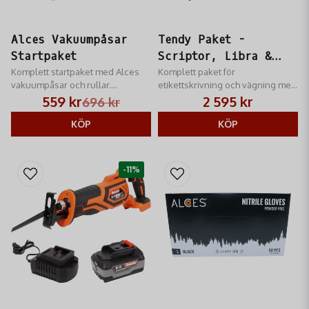
Alces Vakuumpåsar
Tendy Paket -
Startpaket
Scriptor, Libra &
Komplett startpaket med Alces
Etiketter
Komplett paket för
vakuumpåsar och rullar.
etikettskrivning och vägning med
Innehåller 100 påsar och 24
Bluetooth-integration.
559 kr
2 595 kr
696 kr
meter rulle för optimal
vilthantering och hållbarhet i
KÖP
KÖP
frysen.
-11%