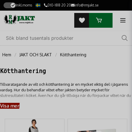
Inkl.moms
010-188 20 20
info@rmjakt.se
Hem
JAKT OCH SLAKT
Kötthantering
Kötthantering
Tillvaratagande av vilt och kötthantering är en mycket viktig del i jägarens
vardag. Hur du behandlar viltet efter jakten betyder mycket för
slutresultatet i köket. Även hur du går tillväga när du förpackar viltet när du
fryser in det har också en stor betydelse för kvalitén. Kötthantering består
Visa mer
av många olika steg - ända från slakt till bord med både malning och
korvsprutor däremellan.