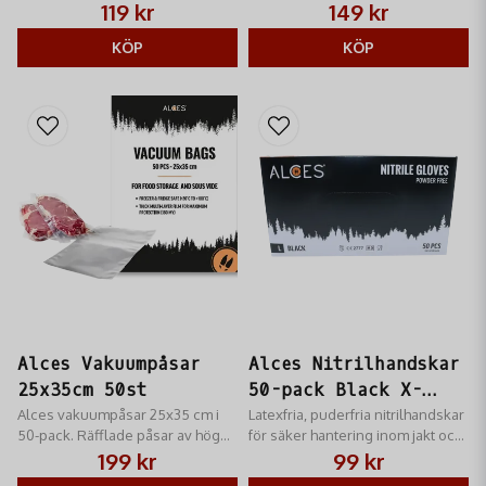
för mindre portioner. Skyddar
av hög kvalitet. Förlänger
119 kr
149 kr
mot frostskador och förlänger
hållbarheten och skyddar
hållbarheten i frysen.
KÖP
effektivt mot frysbränna i frysen.
KÖP
Alces Vakuumpåsar
Alces Nitrilhandskar
25x35cm 50st
50-pack Black X-
Alces vakuumpåsar 25x35 cm i
Large
Latexfria, puderfria nitrilhandskar
50-pack. Räfflade påsar av hög
för säker hantering inom jakt och
kvalitet för optimal hållbarhet och
friluftsliv.
199 kr
99 kr
skydd mot frostskador. Passar de