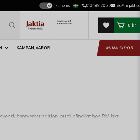
Inkl.moms
010-188 20 20
info@rmjakt.se
0 kr
N
KAMPANJVAROR
MINA SIDOR
vensk hantverkstradition, nu tillgängligt hos RM Jakt.
ör att möta de tuffaste krav som både professionella