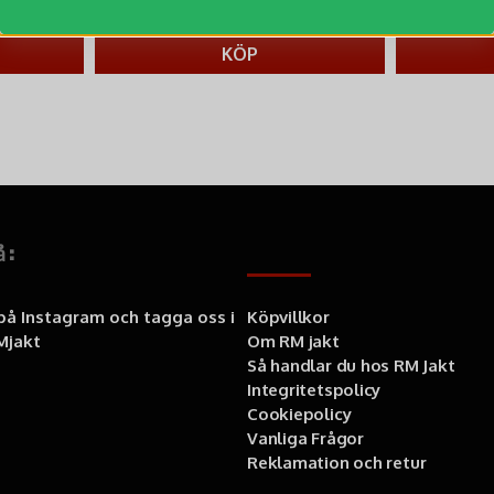
populära hantv
223,3 kr
6
319 kr
KÖP
å:
Information
 på Instagram och tagga oss i
Köpvillkor
jakt
Om RM jakt
Så handlar du hos RM Jakt
Integritetspolicy
Cookiepolicy
Vanliga Frågor
Reklamation och retur