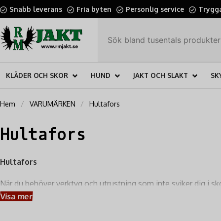
Snabb leverans
Fria byten
Personlig service
Trygga
KLÄDER OCH SKOR
HUND
JAKT OCH SLAKT
SK
Hem
VARUMÄRKEN
Hultafors
Hultafors
Hultafors
När du behöver verktyg och utrustning som inte sviker dig i sko
Hultafors är globalt erkänt för sin
kompromisslösa kvalitet, 
Visa mer
hantverkare och friluftsentusiaster ställer.