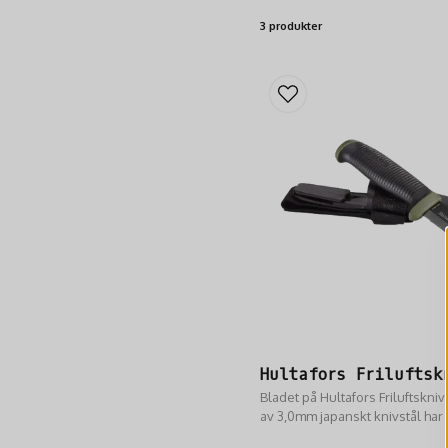
3 produkter
Hultafors Friluftsk
Bladet på Hultafors Friluftskniv 
av 3,0mm japanskt knivstål har
skandinavisk slipning och härda