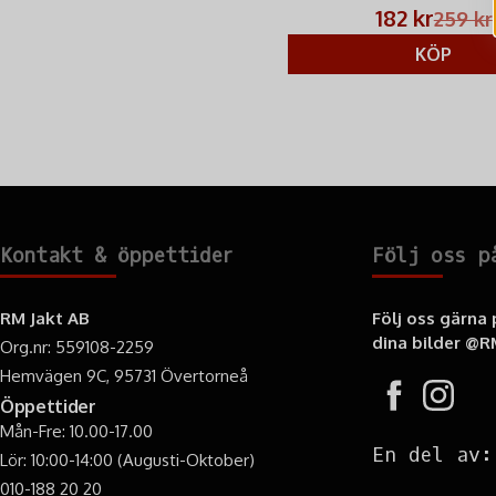
HRC.
182 kr
259 kr
KÖP
Kontakt & öppettider
Följ oss p
RM Jakt AB
Följ oss gärna
dina bilder
@RM
Org.nr: 559108-2259
Hemvägen 9C, 95731 Övertorneå
Öppettider
Mån-Fre: 10.00-17.00
En del av:
Lör: 10:00-14:00 (Augusti-Oktober)
010-188 20 20