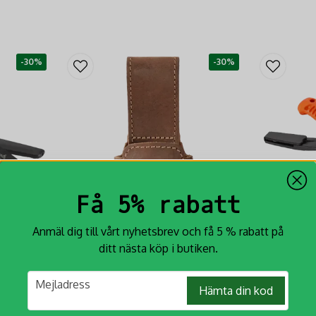
-30%
-30%
Få 5% rabatt
Anmäl dig till vårt nyhetsbrev och få 5 % rabatt på
ditt nästa köp i butiken.
niv
Hultafors Yxhölster
Hultafors
email
​som är gjort
Hultafors Yxhölster så att du kan bära med
BIO
Mejladress
Hämta din kod
 en
dig din yxa i bältet och alltid ha den nära
Hultafors Hant
ts till 58-60
och redo att användas.
miljövänligare 