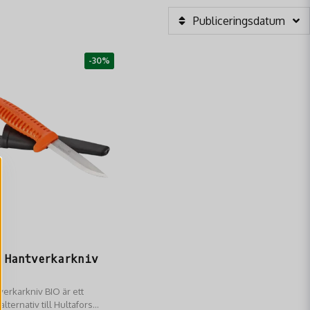
Publiceringsdatum
-30%
 Hantverkarkniv
verkarkniv BIO är ett
alternativ till Hultafors