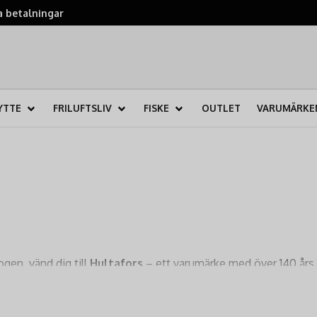
 betalningar
YTTE
FRILUFTSLIV
FISKE
OUTLET
VARUMÄRKE
gen, vänd dig till
Hultafors
– ett varumärke med över 140 års s
precision och hållbarhet
, och deras produkter är designade f