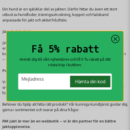
Din hund är en självklar del av jakten. Därför hittar du även ett stort
utbud av hundfoder, träningsutrustning, koppel och halsband
anpassade för jakt och aktivt friluftsliv.
Jakt är friluftsliv
Jakt handlar inte bara om själva jakten – det är ett liv i naturen. Därför
Få 5% rabatt
erbjuder vi även utrustning som gör din tid ute både enklare och mer
bekväm. Hos oss hittar du produkter för matlagning, värme och funktion
Anmäl dig till vårt nyhetsbrev och få 5 % rabatt på ditt
– så att du kan fokusera på upplevelsen.
nästa köp i butiken.
Personlig service & trygg e-handel
email
Mejladress
Hämta din kod
Vi vill göra det enkelt att handla jakt- och hundprodukter online. Med
snabba leveranser, säkra betalningar och hög tillgänglighet finns vi här
för dig – både före och efter ditt köp.
Behöver du hjälp att hitta rätt produkt? Vår kunniga kundtjänst guidar dig
gärna i sortimentet och svarar på dina frågor.
RM Jakt är mer än en webbutik – vi är din partner för en bättre
jaktupplevelse.