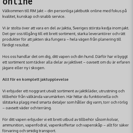
online
Välkommen till RM Jakt – din personliga jaktbutik online med fokus på
kvalitet, kunskap och snabb service.
Vi är stolta över att vara en del av Jaktia, Sveriges största kedja inom jakt.
Det ger oss tillgång till ett brett sortiment, starka leverantörer och rätt
produkter för att jakten ska fungera – hela vägen från planering till
färdigt resultat.
Hos oss handlar det om dig, ditt vapen och din hund. Därför har vi byggt
ett sortiment som täcker alla delar av jaktlivet – oavsett om du är erfaren
jägare eller ny i skogen.
Allt för en komplett jaktupplevelse
Vi erbjuder ett noggrant utvalt sortiment av jaktkläder, utrustning och
tillbehör från välkända varumärken. Här hittar du funktionella och
slitstarka plagg med smarta detaljer som håller dig varm, torr och rörlig
– oavsett väder och terräng.
För ditt vapen erbjuder vi ett brett utbud av tillbehör såsom kolvar,
ammunition, vapenfodral, vapenkoffertar och vapenskåp – allt för säker
förvaring och smidig transport.