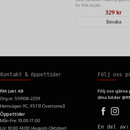
för ISSF-skytte.
329 kr
Bevaka
Kontakt & öppettider
Följ oss p
RM Jakt AB
Följ oss gärna
dina bilder
@RM
Org.nr: 559108-2259
Hemvägen 9C, 95731 Övertorneå
Öppettider
Mån-Fre: 10.00-17.00
En del av:
Lör: 10:00-14:00 (Augusti-Oktober)