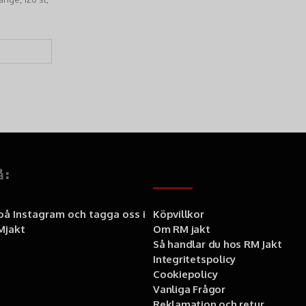
å:
Information
 på Instagram och tagga oss i
Köpvillkor
jakt
Om RM jakt
Så handlar du hos RM Jakt
Integritetspolicy
Cookiepolicy
Vanliga Frågor
Reklamation och retur