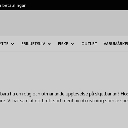
 betalningar
YTTE
FRILUFTSLIV
FISKE
OUTLET
VARUMÄRKE
l du bara ha en rolig och utmanande upplevelse på skjutbanan? H
are. Vi har samlat ett brett sortiment av
utrustning
som är spe