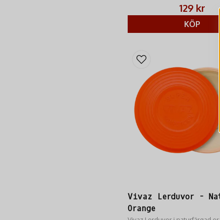
129 kr
KÖP
Vivaz Lerduvor - Na
Orange
Vivaz Lerduvor i naturfärgad or