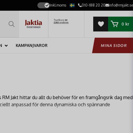
Inkl.moms
010-188 20 20
info@rmjakt.se
0 kr
N
KAMPANJVAROR
MINA SIDOR
os RM Jakt hittar du allt du behöver för en framgångsrik dag med
ciellt anpassad för denna dynamiska och spännande