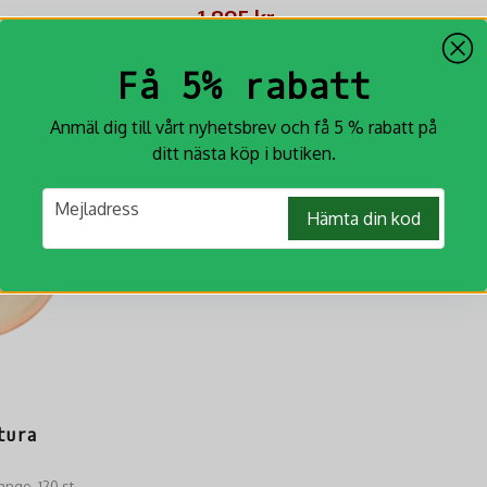
handhållen design.
1 895 kr
KÖP
Få 5% rabatt
Anmäl dig till vårt nyhetsbrev och få 5 % rabatt på
ditt nästa köp i butiken.
email
Mejladress
Hämta din kod
tura
ange, 120 st,