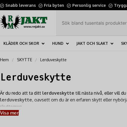
Snabb leverans
Fria byten
Personlig service
Trygga
KLÄDER OCH SKOR
HUND
JAKT OCH SLAKT
SK
Hem
SKYTTE
Lerduveskytte
Lerduveskytte
Är du redo att ta ditt
lerduveskytte
till nästa nivå, eller vil
lerduveskytte
, oavsett om du är en erfaren skytt eller nybörj
skyttegren.
Visa mer