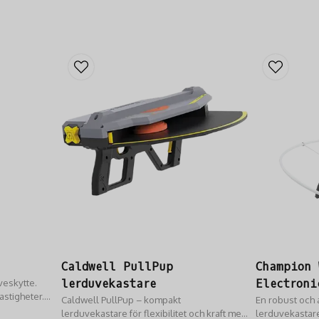
Caldwell PullPup
Champion 
veskytte.
lerduvekastare
Electroni
astigheter.
Caldwell PullPup – kompakt
Lerduveka
En robust och 
lerduvekastare för flexibilitet och kraft med
lerduvekastare