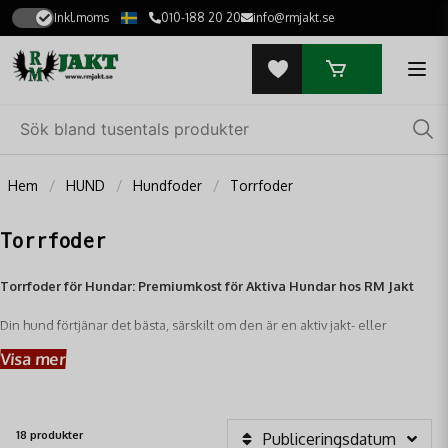
Inkl.moms
010-188 20 20
info@rmjakt.se
Hem
HUND
Hundfoder
Torrfoder
Torrfoder
Torrfoder för Hundar: Premiumkost för Aktiva Hundar hos RM Jakt
Din hund förtjänar det bästa, särskilt om den är en aktiv jakt- eller
brukshund! Hos RM Jakt hittar du ett noggrant utvalt sortiment av
torrfoder
Visa mer
för hundar
som är speciellt framtaget för att möta de höga energikrav och
näringsbehov som aktiva hundar har. Vårt
hundfoder
ger din bästa vän all
den energi, styrka och återhämtning den behöver för att prestera på topp
under jakten, träningen och i vardagen.
18 produkter
Publiceringsdatum