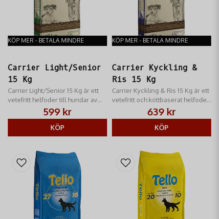
KÖP MER - BETALA MINDRE
KÖP MER - BETALA MINDRE
Carrier Light/Senior
Carrier Kyckling &
15 Kg
Ris 15 Kg
Carrier Light/Senior 15 Kg är ett
Carrier Kyckling & Ris 15 Kg är ett
vetefritt helfoder till hundar av
vetefritt och köttbaserat helfoder
alla raser med normal till låg
till normalt aktiva hundar av alla
599 kr
639 kr
aktivitetsnivå.
raser
KÖP
KÖP