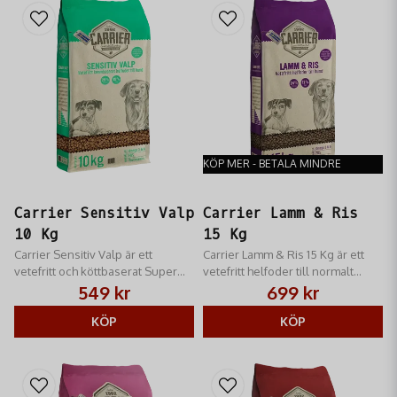
KÖP MER - BETALA MINDRE
Carrier Sensitiv Valp
Carrier Lamm & Ris
10 Kg
15 Kg
Carrier Sensitiv Valp är ett
Carrier Lamm & Ris 15 Kg är ett
vetefritt och köttbaserat Super
vetefritt helfoder till normalt
Premiumfoder i små lättuggade
aktiva hundar av alla raser.
549 kr
699 kr
KÖP
KÖP