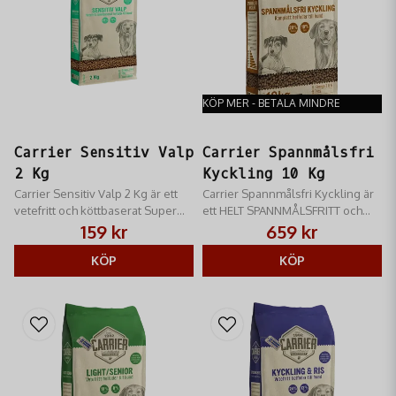
KÖP MER - BETALA MINDRE
Carrier Sensitiv Valp
Carrier Spannmålsfri
2 Kg
Kyckling 10 Kg
Carrier Sensitiv Valp 2 Kg är ett
Carrier Spannmålsfri Kyckling är
vetefritt och köttbaserat Super
ett HELT SPANNMÅLSFRITT och
Premiumfoder i små lättuggade
köttbaserat helfoder till unga och
159 kr
659 kr
bitar med Lamm som enda
vuxna hundar av alla raser.
köttproteinkälla
KÖP
KÖP