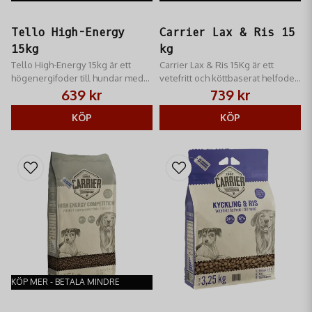
Tello High-Energy
Carrier Lax & Ris 15
15kg
kg
Tello High-Energy 15kg är ett
Carrier Lax & Ris 15Kg är ett
högenergifoder till hundar med
vetefritt och köttbaserat helfoder
en mycket aktiv livsstil men
till normalt aktiva hundar av alla
639 kr
739 kr
passar även bra även till dräktiga
raser
och digivande tikar.
KÖP
KÖP
KÖP MER - BETALA MINDRE