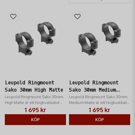
Leupold Ringmount
Leupold Ringmount
Sako 30mm High Matte
Sako 30mm Medium
Leupold Ringmount Sako 30mm
Matte
Leupold Ringmount Sako 30mm
High Matte är ett högkvalitativt
Medium Matte är ett högkvalitativt
alternativ till vapentillverkarens
alternativ till vapentillverkarens
1 695 kr
1 695 kr
egna ringfästen
egna ringfästen
KÖP
KÖP