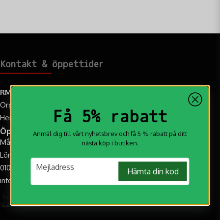
Kontakt & öppettider
RM Jakt AB
Org.nr: 559108-2259
Få 5% rabatt
Hemvägen 9C, 95731 Övertorneå
Öppettider
Anmäl dig till vårt nyhetsbrev och få 5 % rabatt på ditt
Mån-Fre: 10.00-17.00
nästa köp i butiken.
Lör: 10:00-14:00 (Augusti-Oktober)
email
Mejladress
010-188 20 20
Hämta din kod
info@rmjakt.se