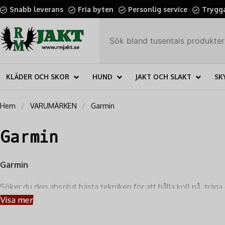
Snabb leverans
Fria byten
Personlig service
Trygga
KLÄDER OCH SKOR
HUND
JAKT OCH SLAKT
SK
Hem
VARUMÄRKEN
Garmin
Garmin
Garmin
Söker du den absolut bästa tekniken för att hålla koll på, trä
GPS-spårning och hundträning. Garmin är det självklara valet 
Visa mer