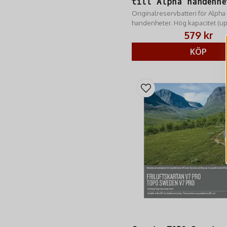
till Alpha handenhe
Originalreservbatteri för Alph
handenheter. Hög kapacitet (upp
för långa jaktdagar. Essentiell 
579 kr
Köp på RM Jakt.
KÖP