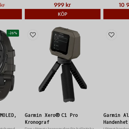
spårning & LED
alla äventyr.
999 kr
10 
 kr
KÖP
-26%
MOLED,
Garmin Xero® C1 Pro
Garmin A
Kronograf
Handenhet
watch med
Den ultimata kronografen för ballistiska
Ultimat handen