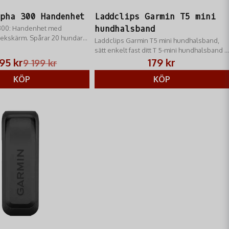
pha 300 Handenhet
Laddclips Garmin T5 mini
300: Handenhet med
hundhalsband
 pekskärm. Spårar 20 hundar
Laddclips Garmin T5 mini hundhalsband,
till 55h batteritid, Multi-
sätt enkelt fast ditt T 5-mini hundhalsband i
y.
det här laddningsfästet när den inte
195 kr
179 kr
9 199 kr
används.
KÖP
KÖP