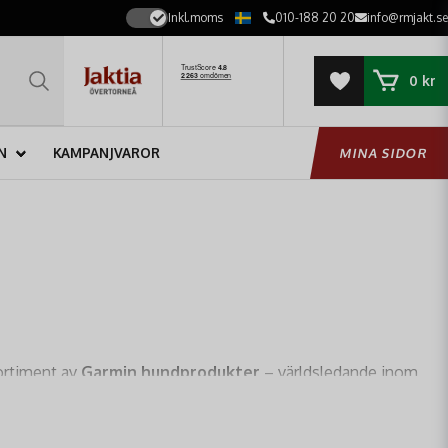
Inkl.moms
010-188 20 20
info@rmjakt.se
0 kr
N
KAMPANJVAROR
MINA SIDOR
sortiment av
Garmin hundprodukter
– världsledande inom
standa, tillförlitlighet och innovation
i vildmarken.