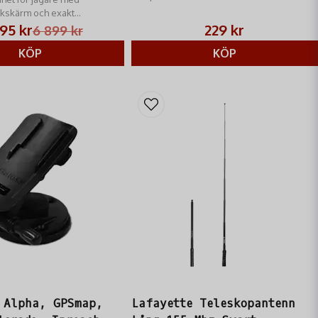
Perfekt som reserv eller ersättare. Ger
kskärm och exakt
säker laddning.
95 kr
229 kr
6 899 kr
KÖP
KÖP
 Alpha, GPSmap,
Lafayette Teleskopantenn