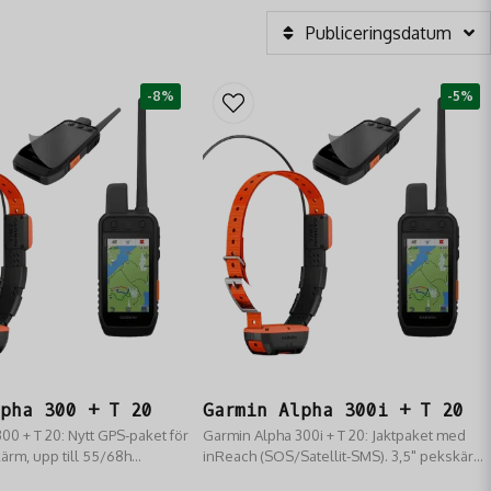
Publiceringsdatum
-8%
-5%
lpha 300 + T 20
Garmin Alpha 300i + T 20
00 + T 20: Nytt GPS-paket för
Garmin Alpha 300i + T 20: Jaktpaket med
kärm, upp till 55/68h
inReach (SOS/Satellit-SMS). 3,5" pekskärm,
4,5 km räckvidd. Dynamisk
dynamisk T20 pejl (upp till 68h). Spårar 20