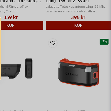
lorado, Inreach,
Lång 155 Mhz Svart
lpha, GPSmap, eTrex,
Lafayette Teleskopantenn Lång 155 Mhz
each, Oregon
Svart är en antenn som förbättrar
räckvidden rejält på en 155MHz radio och
359 kr
395 kr
ihopfälld fungerar den lika bra
KÖP
KÖP
-7%