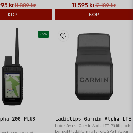
-ljus. Köp på R
hundar/14,5 km.
995 kr
11 595 kr
11 889 kr
12 189 kr
KÖP
KÖP
-6%
lpha 200 PLUS
Laddclips Garmin Alpha LTE
Laddklämma Garmin Alpha LTE: Pålitlig och
kompakt laddklämma för ditt GPS-halsband.
het för jägare med