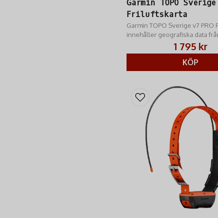
Garmin TOPO Sverige
Friluftskarta
Garmin TOPO Sverige v7 PRO Fri
innehåller geografiska data frå
Lantmäteriet och är fulladdad 
1 795 kr
funktioner
KÖP