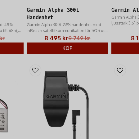
Garmin Alpha 300i
Garmin Al
Handenhet
Garmin Alpha 
ljusstark 3,5"
nd: 45%
Garmin Alpha 300i: GPS-handenhet med
på 14,5 km. Upp 
till 68h),
inReach satellitkommunikation för SOS och
GNSS & Kanalv
LED-ljus.
meddelanden. Spårar 20 hundar på 14,5
8 495 kr
8 
kr
9 749 kr
kt
km. 3,5" pekskärm.
KÖP