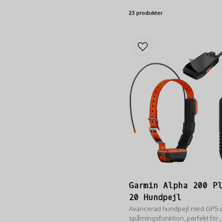
23 produkter
Garmin Alpha 200 P
20 Hundpejl
Avancerad hundpejl med GPS 
spårningsfunktion, perfekt för