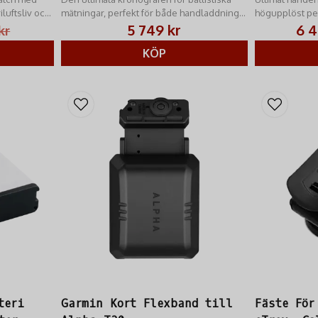
luftsliv och
mätningar, perfekt för både handladdning
högupplöst pe
och pilskytte.
hundspårning.
5 749 kr
6 4
kr
KÖP
teri
Garmin Kort Flexband till
Fäste För