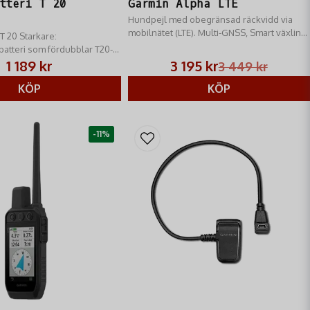
tteri T 20
Garmin Alpha LTE
Hundpejl med obegränsad räckvidd via
mobilnätet (LTE). Multi-GNSS, Smart växling
T 20 Starkare:
& LED-ljus. Fungerar med Alpha-appen &
atteri som fördubblar T20-
Alpha handenheter.
årtid till 136h (dynamisk
1 189 kr
3 195 kr
3 449 kr
KÖP
KÖP
-11%