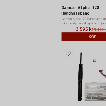
Garmin Alpha T20
Hundhalsband
Garmin Alpha T20 hundhalsba
mindre, dynamisk spårning (upp 
14,5 km räckvidd, Multi-GNSS & 
3 595 kr
4 149 
Universalstorlek. Köp på RM Ja
KÖP