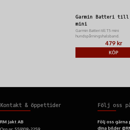
Garmin Batteri till
mini
Garmin Batteri till T5 mini
hundspårningshalsband.
479 kr
KÖP
Kontakt & öppettider
Följ oss p
RM Jakt AB
Följ oss gärna
dina bilder
@RM
Org.nr: 559108-2259