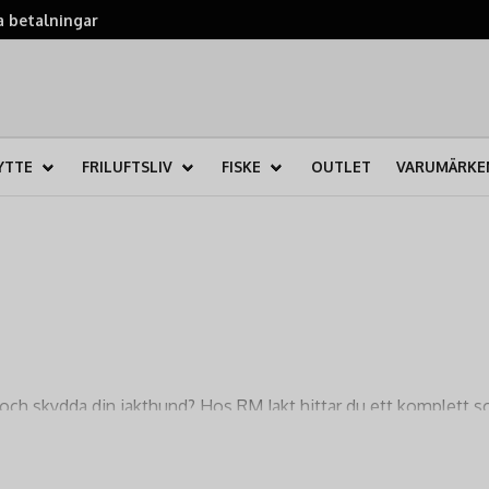
 betalningar
YTTE
FRILUFTSLIV
FISKE
OUTLET
VARUMÄRKE
na och skydda din jakthund? Hos RM Jakt hittar du ett komplett 
för den seriösa hundföraren och jägaren som kräver
maximal pre