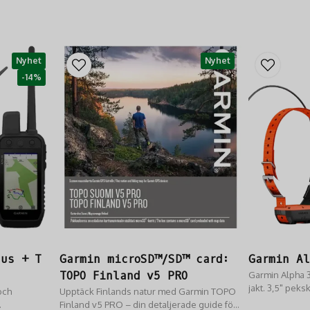
Nyhet
Nyhet
-14%
lus + T
Garmin microSD™/SD™ card:
Garmin A
TOPO Finland v5 PRO
Garmin Alpha 3
jakt. 3,5" peks
och
Upptäck Finlands natur med Garmin TOPO
batteritid & 1
Finland v5 PRO – din detaljerade guide för