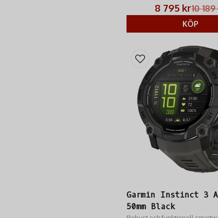
jaktentusiaster.
8 795 kr
10 189
KÖP
Garmin Instinct 3 A
50mm Black
Robust och funktionell smart