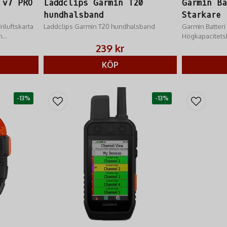
 v7 PRO
Laddclips Garmin T20
Garmin Ba
hundhalsband
Starkare
luftskarta ​
Laddclips Garmin T20 hundhalsband
Garmin Batteri 
n
Högkapacitetsb
med de
halsbandets sp
239 kr
spårning).
KÖP
-13%
-13%