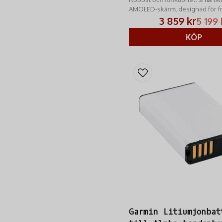
AMOLED-skärm, designad för fri
äventyr.
3 859 kr
5 199 
KÖP
Garmin Litiumjonbat