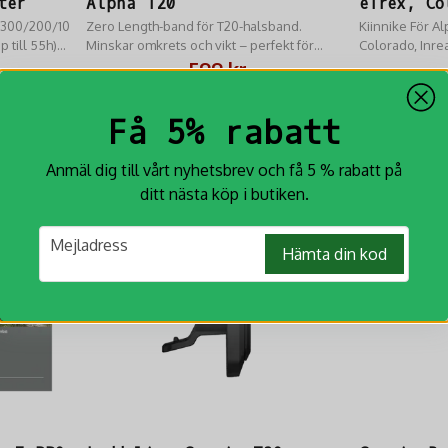
ter
Alpha T20
eTrex, Co
a 300/200/10
Zero Length-band för T20-halsband.
Oregon
Kiinnike För A
 till 55h)
Minskar omkrets och vikt – perfekt för
Colorado, Inr
reservdel.
mindre hundar eller diskret montering.
599 kr
Originaltillbehör.
KÖP
Få 5% rabatt
Anmäl dig till vårt nyhetsbrev och få 5 % rabatt på
ditt nästa köp i butiken.
email
Mejladress
Hämta din kod