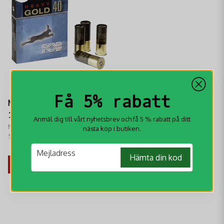
Få 5% rabatt
Nobel FOB-Gold-Magnum
12/76 53G US1
Anmäl dig till vårt nyhetsbrev och få 5 % rabatt på ditt
Nobel FOB-Gold-Magnum 12/76
nästa köp i butiken.
53G US1 är laddade med härdat
guldbly som är extremt starkt för
209 kr
email
Mejladress
att bryta ben och uppnå kraftig
Hämta din kod
penetration på långa avstånd.
VÄLJ VARIANT