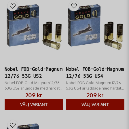
Nobel FOB-Gold-Magnum
Nobel FOB-Gold-Magnum
12/76 53G US2
12/76 53G US4
Nobel FOB-Gold-Magnum 12/76
Nobel FOB-Gold-Magnum 12/76
53G US2 är laddade med härdat
53G US4 är laddade med härdat
guldbly som är extremt starkt för
guldbly som är extremt starkt för
209 kr
209 kr
att bryta ben och uppnå kraftig
att bryta ben och uppnå kraftig
penetration på långa avstånd.
VÄLJ VARIANT
penetration på långa avstånd.
VÄLJ VARIANT