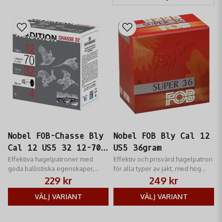
Nobel FOB-Chasse Bly
Nobel FOB Bly Cal 12
Cal 12 US5 32 12-70
US5 36gram
32gram
Effektiva hagelpatroner med
Effektiv och prisvärd hagelpatron
goda ballistiska egenskaper,
för alla typer av jakt, med hög
perfekt för äldre vapen.
hastighet och optimal precision.
229 kr
249 kr
VÄLJ VARIANT
VÄLJ VARIANT