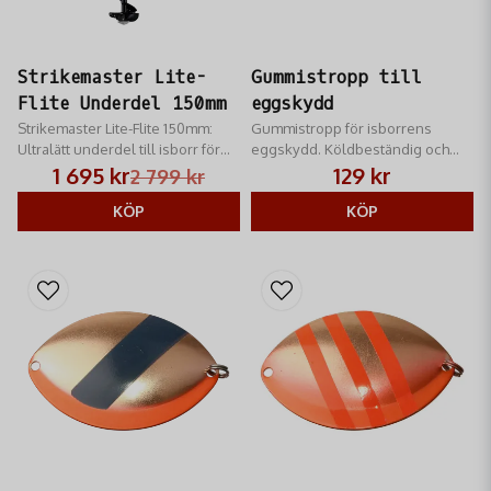
Strikemaster Lite-
Gummistropp till
Flite Underdel 150mm
eggskydd
Strikemaster Lite-Flite 150mm:
Gummistropp för isborrens
Ultralätt underdel till isborr för
eggskydd. Köldbeständig och
skruvdragare. Med Mora-skär
hållbar reservdel som säkrar
1 695 kr
129 kr
2 799 kr
och issläppande syntetspiral för
skären under transport och
smidigt isfiske.
KÖP
förvaring vid isfiske.
KÖP