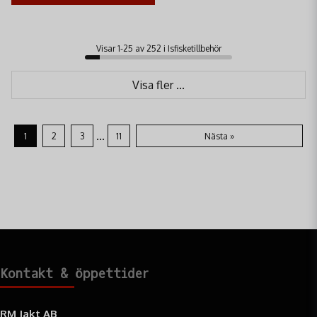
Visar 1-25 av 252 i Isfisketillbehör
Visa fler ...
...
1
2
3
11
Nästa »
Kontakt & öppettider
RM Jakt AB