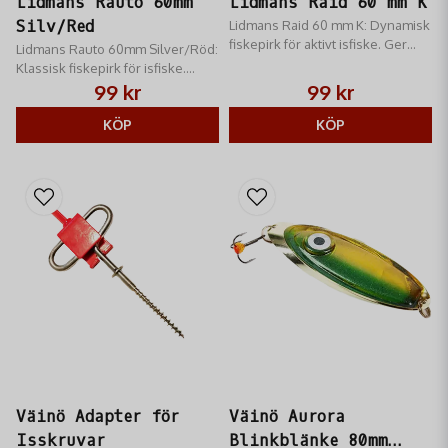
Lidmans Rauto 60mm
Lidmans Raid 60 mm K
Silv/Red
Lidmans Raid 60 mm K: Dynamisk
fiskepirk för aktivt isfiske. Ger
Lidmans Rauto 60mm Silver/Röd:
utsvävande gång, perfekt för
Klassisk fiskepirk för isfiske.
röding & öring. Färg K
Silver/Röd färg för maximal
99 kr
99 kr
(koppar/mässing).
lockeffekt. Perfekt för röding &
abborre.
KÖP
KÖP
Väinö Adapter för
Väinö Aurora
Isskruvar
Blinkblänke 80mm