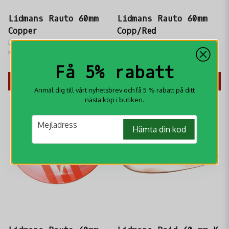
Lidmans Rauto 60mm
Lidmans Rauto 60mm
Copper
Copp/Red
Lidmans Rauto 60mm Copper:
Lidmans Rauto 60mm
Klassisk fiskepirk i koppar.
Koppar/Röd: Klassisk isfiskepirk.
Perfekt för röding, öring och
Varm koppar + röd trigger. Perfekt
99 kr
99 kr
Få 5% rabatt
abborre. Oslagbar lockeffekt &
för röding, öring och abborre.
balanserad gång.
KÖP
KÖP
Anmäl dig till vårt nyhetsbrev och få 5 % rabatt på ditt
nästa köp i butiken.
email
Mejladress
Hämta din kod