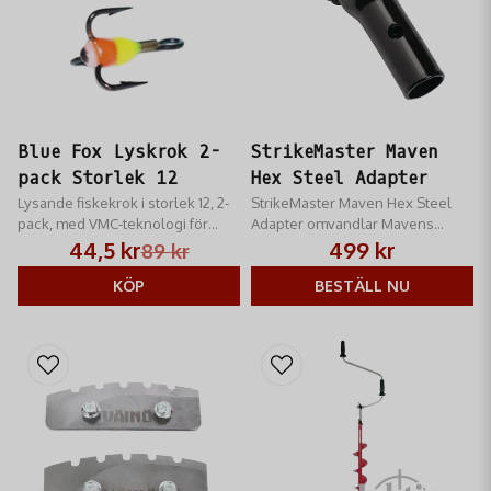
Blue Fox Lyskrok 2-
StrikeMaster Maven
pack Storlek 12
Hex Steel Adapter
Lysande fiskekrok i storlek 12, 2-
StrikeMaster Maven Hex Steel
pack, med VMC-teknologi för
Adapter omvandlar Mavens
överlägsen skärpa och
hexagonanslutning till rund profil
44,5 kr
499 kr
89 kr
hållbarhet. Perfekt för alla
i 22 mm
fiskäventyr.
KÖP
BESTÄLL NU