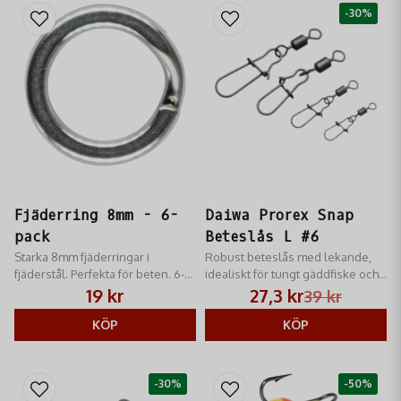
-30%
Fjäderring 8mm - 6-
Daiwa Prorex Snap
pack
Beteslås L #6
Starka 8mm fjäderringar i
Robust beteslås med lekande,
fjäderstål. Perfekta för beten. 6-
idealiskt för tungt gäddfiske och
pack.
trolling.
19 kr
27,3 kr
39 kr
KÖP
KÖP
-30%
-50%