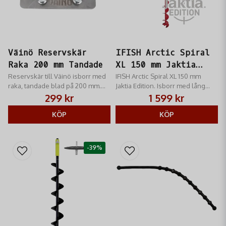
Väinö Reservskär
IFISH Arctic Spiral
Raka 200 mm Tandade
XL 150 mm Jaktia
Reservskär till Väinö isborr med
Edition
IFISH Arctic Spiral XL 150 mm
raka, tandade blad på 200 mm.
Jaktia Edition. Isborr med lång
Ger effektiv borrning och bra
spiral för tjocka isar. Effektiv,
299 kr
1 599 kr
grepp i isen vid vinterfiske.
robust och förberedd för
KÖP
skruvdragare.
KÖP
-39%