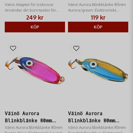
Väinö Adapter för Isskruvar:
Aurora/green
Väinö Aurora Blinkblänke 80mm
Använder din borrmaskin för
Aurora/green: Elektroniskt
snabb fastsättning av
blänke. Mycket effektivt i
249 kr
119 kr
isfisketältet. Robust och säkert
djupt/grumligt vatten. 80mm,
fäste. Ett måste för ismete.
KÖP
lockar abborre och röding.
KÖP
Väinö Aurora
Väinö Aurora
Blinkblänke 80mm
Blinkblänke 80mm
Purple/blue
Väinö Aurora Blinkblänke 80mm
Swedish flag/blue
Väinö Aurora Blinkblänke 80mm
Purple/blue: Elektronisk lysande
Swedish flag/blue: Elektronisk