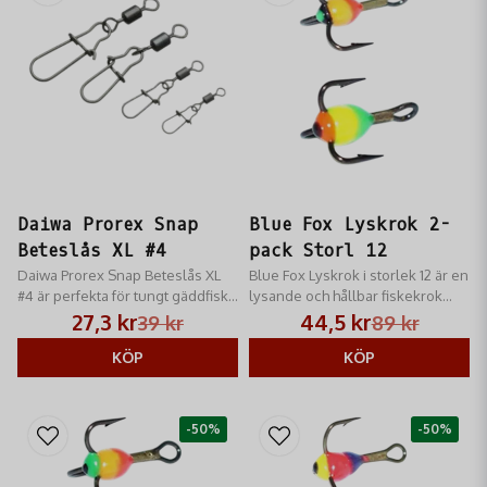
Daiwa Prorex Snap
Blue Fox Lyskrok 2-
Beteslås XL #4
pack Storl 12
Daiwa Prorex Snap Beteslås XL
Blue Fox Lyskrok i storlek 12 är en
#4 är perfekta för tungt gäddfiske
lysande och hållbar fiskekrok
och trolling med hög brottstyrka.
med VMC-teknologi för ökad
27,3 kr
44,5 kr
39 kr
89 kr
skärpa.
KÖP
KÖP
-50%
-50%