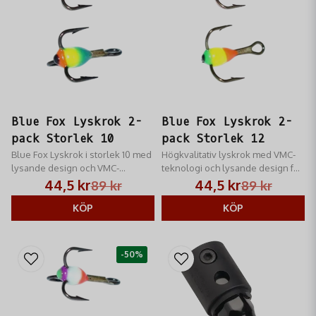
Blue Fox Lyskrok 2-
Blue Fox Lyskrok 2-
pack Storlek 10
pack Storlek 12
Blue Fox Lyskrok i storlek 10 med
Högkvalitativ lyskrok med VMC-
lysande design och VMC-
teknologi och lysande design för
teknologi för ökad fångst.
effektivt fiske.
44,5 kr
44,5 kr
89 kr
89 kr
KÖP
KÖP
-50%