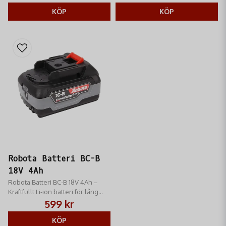
diameter för snabbt och effektivt
fiske. Optimal prestanda.
KÖP
KÖP
Robota Batteri BC-B
18V 4Ah
Robota Batteri BC-B 18V 4Ah –
Kraftfullt Li-ion batteri för lång
drifttid. Med laddningsindikator
599 kr
och inbyggt skydd för alla Robota
18V-maskiner.
KÖP