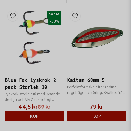
Nyhet
-50%
Blue Fox Lyskrok 2-
Kaitum 68mm S
pack Storlek 10
Perfekt för fiske efter röding,
regnbåge och öring. Kvalitet från
Lyskrok storlek 10 med lysande
G.Eriksson.
design och VMC-teknologi,
perfekt för varierande fiskarter.
44,5 kr
79 kr
89 kr
KÖP
KÖP