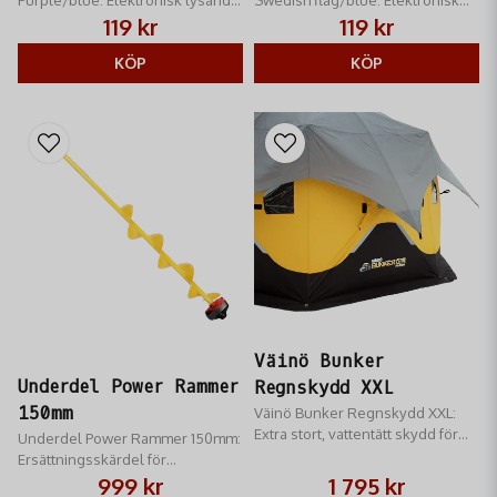
pirk. Idealisk för klart, djupt
lysande pirk. Klassisk färg,
119 kr
119 kr
vatten. 80mm, lockar röding och
perfekt för klart vatten. 80mm,
abborre.
KÖP
lockar abborre/röding.
KÖP
Väinö Bunker
Underdel Power Rammer
Regnskydd XXL
150mm
Väinö Bunker Regnskydd XXL:
Extra stort, vattentätt skydd för
Underdel Power Rammer 150mm:
tält, ryggsäckar & utrustning.
Ersättningsskärdel för
Tåligt material mot regn & smuts.
batteridriven isborr. 150mm
999 kr
1 795 kr