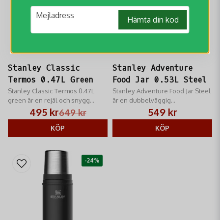
email
Mejladress
Hämta din kod
Stanley Classic
Stanley Adventure
Termos 0.47L Green
Food Jar 0.53L Steel
Stanley Classic Termos 0.47L
Stanley Adventure Food Jar Steel
green är en rejäl och snygg
är en dubbelväggig
termos tillverkad i rostfritt stål
läckagesäker mattermos i rostfritt
495 kr
549 kr
649 kr
med utmärkta
stål med livstids garanti.
varmhållningsegenskaper.
KÖP
KÖP
-24%