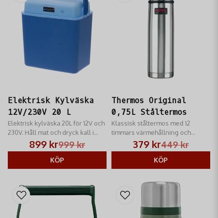
Elektrisk Kylväska
Thermos Original
12V/230V 20 L
0,75L Ståltermos
Elektrisk kylväska 20L för 12V och
Klassisk ståltermos med 12
230V. Håll mat och dryck kall i
timmars värmehållning och
bilen, båten eller hemma. Smidig
delbar autokork för enkel
899 kr
379 kr
999 kr
449 kr
och rymlig kylbox för camping
rengöring.
och jakt hos RM Jakt.
KÖP
KÖP