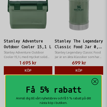
Stanley Adventure
Stanley The Legendary
Outdoor Cooler 15,1 L
Classic Food Jar 0,7
Stanley Adventure Outdoor
L
Stanley Legendary Classic Food
Cooler 15,1 L med mycket solid
Jar är en äkta klassiker som har
konstruktion.
bevisat sitt värde i generationer.
1 695 kr
699 kr
KÖP
KÖP
-24%
Få 5% rabatt
Anmäl dig till vårt nyhetsbrev och få 5 % rabatt på ditt
nästa köp i butiken.