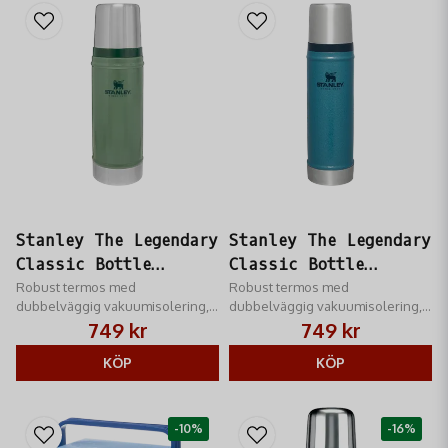
Stanley The Legendary
Stanley The Legendary
Classic Bottle
Classic Bottle
Hammertone Green 0,59
Robust termos med
Hammertone Lake 0,59
Robust termos med
dubbelväggig vakuumisolering,
dubbelväggig vakuumisolering,
L
L
perfekt för jakt och friluftsliv.
perfekt för jakt och friluftsliv.
749 kr
749 kr
KÖP
KÖP
-10%
-16%