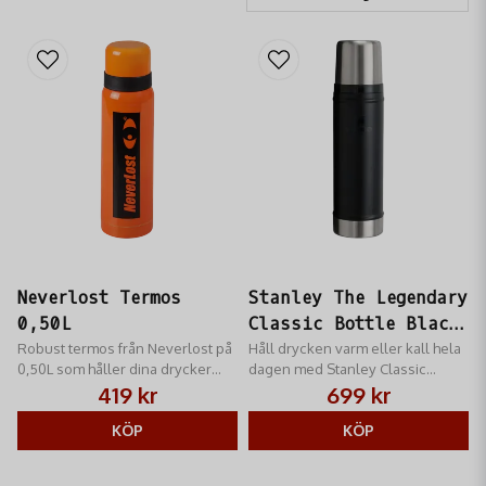
Neverlost Termos
Stanley The Legendary
0,50L
Classic Bottle Black
Robust termos från Neverlost på
0,59 L
Håll drycken varm eller kall hela
0,50L som håller dina drycker
dagen med Stanley Classic
varma eller kalla under långa
Bottle, perfekt för jakt och
419 kr
699 kr
jaktdagar.
friluftsliv.
KÖP
KÖP