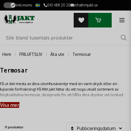
Inkl.moms
010-188 20 20
info@rmjakt.se
Hem
FRILUFTSLIV
Äta ute
Termosar
Termosar
Få ut det mesta av dina utomhusäventyr med en varm dryck eller en
kylande förfriskning! På RM Jakt hittar du ett noga utvalt sortiment av
högkvalitativa termosar, designade för att hålla dina drycker vid önskad
temperatur under lång tid, oavsett väderlek.
Visa mer
11 produkter
Publiceringsdatum