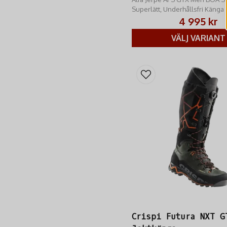
Superlätt, Underhållsfri Käng
Boa-zoner!
4 995 kr
VÄLJ VARIANT
Crispi Futura NXT G