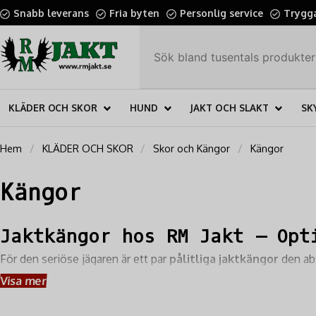
Snabb leverans
Fria byten
Personlig service
Trygga
KLÄDER OCH SKOR
HUND
JAKT OCH SLAKT
SK
Hem
KLÄDER OCH SKOR
Skor och Kängor
Kängor
Kängor
Jaktkängor hos RM Jakt – Opt
För den seriöse jägaren är ett par
pålitliga jaktkängor
den abs
att ge dig
överlägset stöd, komfort, och grepp
i alla typer
Visa mer
fokusera fullt ut på jakten.