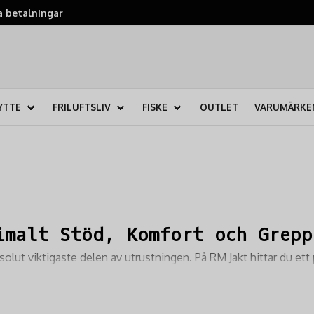
 betalningar
YTTE
FRILUFTSLIV
FISKE
OUTLET
VARUMÄRKE
imalt Stöd, Komfort och Grepp
olut viktigaste delen av utrustningen. På RM Jakt hittar du et
 av terräng och under svenska jaktsäsonger. Våra
jaktkängor
är 