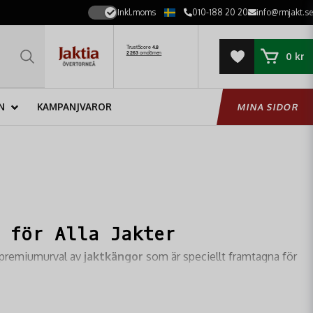
Inkl.moms
010-188 20 20
info@rmjakt.se
0 kr
N
KAMPANJVAROR
MINA SIDOR
 för Alla Jakter
t premiumurval av
jaktkängor
som är speciellt framtagna för
designade för att klara de tuffaste förhållandena och låta dig