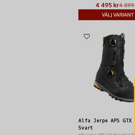
4 495 kr
4 899
VÄLJ VARIANT
Alfa Jerpe APS GTX 
Svart
Alfa Jerpe APS GTX Men BOA Sv