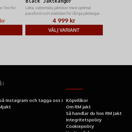
Black Jaktkängor
e-Tex för
Lätta, vattentäta jaktskor med optimal
passform och stabilitet för långa jaktdagar.
4 999 kr
kr
VÄLJ VARIANT
å:
Information
 på Instagram och tagga oss i
Köpvillkor
jakt
Om RM jakt
Så handlar du hos RM Jakt
Integritetspolicy
Cookiepolicy