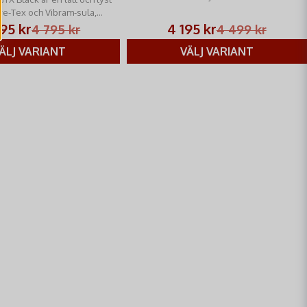
e-Tex och Vibram-sula,
kt och hundförare.
95 kr
4 195 kr
4 795 kr
4 499 kr
ÄLJ VARIANT
VÄLJ VARIANT