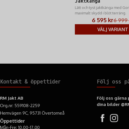
Jaktkänga
Lätt och tyst jaktkänga med Gor
maximalt skydd i blöt terräng.
6 595 kr
6 999 
VÄLJ VARIANT
Kontakt & öppettider
Följ oss p
RM Jakt AB
Följ oss gärna
dina bilder
@RM
Org.nr: 559108-2259
Hemvägen 9C, 95731 Övertorneå
Öppettider
Mån-Fre: 10.00-17.00