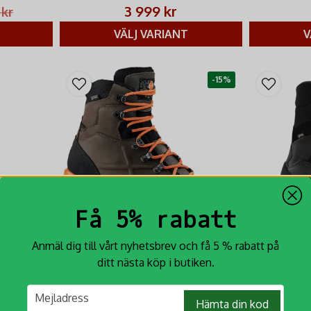
komfort.
(25k VP), IceL
3 999 kr
 kr
bred läst för k
VÄLJ VARIANT
V
-15%
Få 5% rabatt
Anmäl dig till vårt nyhetsbrev och få 5 % rabatt på
ditt nästa köp i butiken.
Men BOA
Crispi Valdres GTX
Crispi Ra
email
Crispi Valdres GTX: Lätt och bekväm
Känga
Mejladress
Hämta din kod
jaktkänga. GORE-TEX, nubuck & Vibram-
art –
Crispi Ranger G