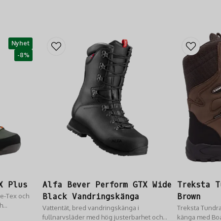
Nyhet
-8%
X Plus
Alfa Bever Perform GTX Wide
Treksta T
re-Tex och
Black Vandringskänga
Brown
h
Vattentät, bred vandringskänga i
Treksta Tundra
fullnarvsläder med hög justerbarhet och
känga med Bo