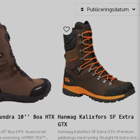
Publiceringsdatum
undra 10'' Boa HTX
Hanwag Kalixfors SF Extra
GTX
 10" Boa HTX: Avancerad
Hanwag Kalixfors SF Extra GTX: Premium
a-snörning. HYPER-TEX™
jaktkänga med rymlig Straight Fit Extra läst