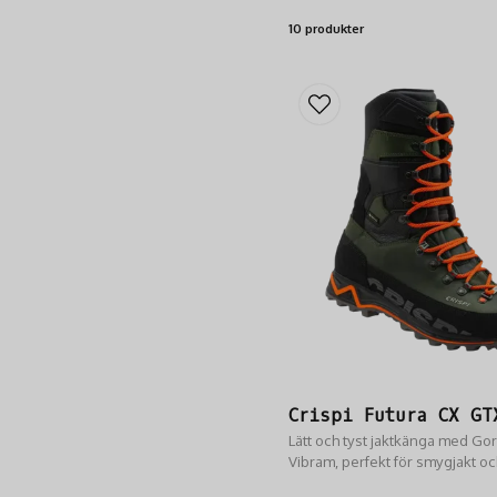
10 produkter
Crispi Futura CX GT
Lätt och tyst jaktkänga med Go
Vibram, perfekt för smygjakt oc
hundförare.