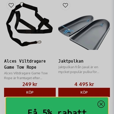
Alces Viltdragare
Jaktpulkan
Game Tow Rope
Jaktpulkan från Jaxal är en
mycket populär pulka för
Alces Viltdragare Game Tow
transport av fällt vilt och
Rope är framtaget efter
utrusning. FRAKTTILLÄGG 900KR
önskemål från aktiva jägare
249 kr
4 495 kr
KÖP
KÖP
Få 5% rabatt