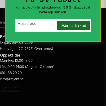
Anmäl dig till vårt nyhetsbrev och få 5 % rabatt på ditt
nästa köp i butiken.
email
Kontakt & öppettider
Mejladress
Hämta din kod
RM Jakt AB
Org.nr: 559108-2259
Hemvägen 9C, 95731 Övertorneå
Öppettider
Mån-Fre: 10.00-17.00
Lör: 10:00-14:00 (Augusti-Oktober)
010-188 20 20
info@rmjakt.se