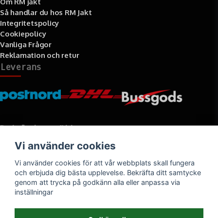
Om RM jakt
Så handlar du hos RM Jakt
Integritetspolicy
Cookiepolicy
Vanliga Frågor
Reklamation och retur
Leverans
Betalningssätt
Vi använder cookies
Faktura, delbetalning, kort- eller direktbetalning
Vi använder cookies för att vår webbplats skall fungera
och erbjuda dig bästa upplevelse. Bekräfta ditt samtycke
genom att trycka på godkänn alla eller anpassa via
inställningar